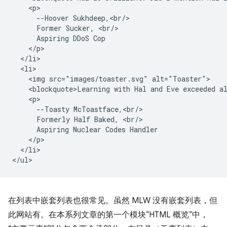
    <p>

      --Hoover Sukhdeep,<br/>

      Former Sucker, <br/>

      Aspiring DDoS Cop

    </p>

  </li>

  <li>

    <img src="images/toaster.svg" alt="Toaster">

    <blockquote>Learning with Hal and Eve exceeded al
    <p>

      --Toasty McToastface,<br/>

      Formerly Half Baked, <br/>

      Aspiring Nuclear Codes Handler

    </p>

  </li>

在列表中嵌套列表也很常见。虽然 MLW 没有嵌套列表，但
此网站有。在本系列文章的第一个模块“HTML 概览”中，