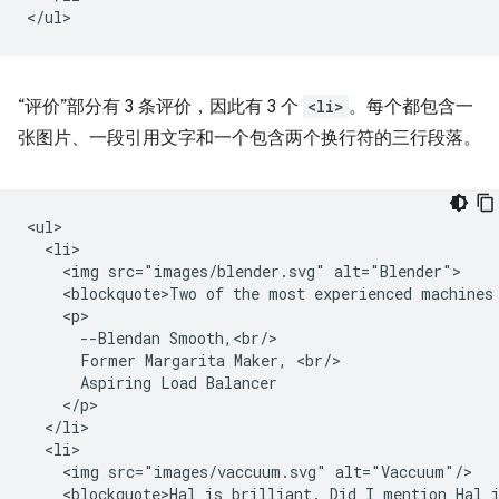
“评价”部分有 3 条评价，因此有 3 个
<li>
。每个都包含一
张图片、一段引用文字和一个包含两个换行符的三行段落。
<ul>

  <li>

    <img src="images/blender.svg" alt="Blender">

    <blockquote>Two of the most experienced machines
    <p>

      --Blendan Smooth,<br/>

      Former Margarita Maker, <br/>

      Aspiring Load Balancer

    </p>

  </li>

  <li>

    <img src="images/vaccuum.svg" alt="Vaccuum"/>

    <blockquote>Hal is brilliant. Did I mention Hal i