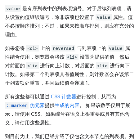
value
是有序列表中的列表项编号。对于后续列表项，请
从设置的值继续编号，除非该项也设置了
value
属性。值
不必按顺序排列；不过，如果未按顺序排列，则应有充分的
理由。
如果您将
<ol>
上的
reversed
与列表项上的
value
属
性结合使用，浏览器会将该
<li>
设置为提供的值，然后
对前面的
<li>
进行向上计数，对后面的
<li>
进行向下
计数。如果第二个列表项具有值属性，则计数器会在该第二
个列表项处重置，并且后续值会递减 1。
所有这些都可以通过
CSS 计数器
进行控制，从而为
::marker
伪元素
提供
生成的内容
。 如果该数字仅用于展
示，请使用 CSS。如果编号在语义上很重要或具有其他含
义，请使用这些属性。
到目前为止，我们已经介绍了仅包含文本节点的列表项。列