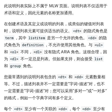
此说明列表实际上不属于 MLW 页面。说明列表不仅适用于
术语和定义，因此元素的名称更加通用。
在创建术语及其定义或说明的列表，或类似的键值对列表
时，说明列表元素可提供适当的语义。
<dt>
的隐式角色是
term
，其中
listitem
是另一个允许的角色。
<dd>
的隐
式角色为
definition
，不允许使用其他角色。与
<ul>
和
<ol>
不同，
<dl>
没有隐式 ARIA 角色。这很合理，因
为
<dl>
不一定总是列表。但如果支持，则会接受
list
和
group
角色。
您最常遇到的说明列表包含的
<dt>
和
<dd>
元素数量相
等。不过，描述列表并不一定需要是“字词-描述”对，也不
一定需要是“字词-描述”对；您可以采用“多对一”或“一对多”
的格式，例如一个字典字词有多个定义。
每个
<dt>
至少有一个关联的
<dd>
，每个
<dd>
至少有