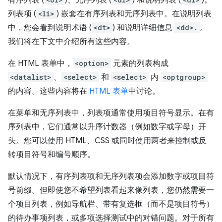
有序列表 (
)、无序列表 (
) 和说明列表 (
)。
列表项 (
<li>
) 嵌套在有序列表和无序列表中。在说明列表
中，您会看到说明术语 (
<dt>
) 和说明详细信息
<dd>.
。
我们将在下文中介绍所有这些内容。
在 HTML 表单中，
<option>
元素的列表构成
<datalist>
、
<select>
和
<select>
内
<optgroup>
的内容。这些内容将在
HTML 表单
中讨论。
在菜单和无序列表中，列表项通常使用项目符号显示。在有
序列表中，它们通常以升序计数器（例如数字或字母）开
头。您可以使用 HTML、CSS 或同时使用两者来控制或反
转项目符号和编号顺序。
默认情况下，有序列表项和无序列表项会添加数字或项目符
号前缀。但即使您不希望列表看起来像列表，您仍然需要一
个项目列表，例如导航栏、带有复选框（而不是项目符号）
的待办事项列表，或多项选择测试中的对错问题。对于所有