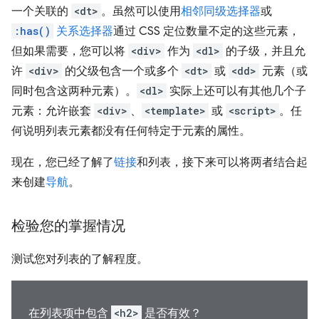
一个关联的
<dt>
。虽然可以使用
相邻同级选择器
或
:has()
关系选择器
通过 CSS 定位数量不定的这些元素，
但如果需要，您可以将
<div>
作为
<dl>
的子级，并且允
许
<div>
的父级包含一个或多个
<dt>
或
<dd>
元素（或
同时包含这两种元素）。
<dl>
实际上还可以有其他几个子
元素：允许嵌套
<div>
、
<template>
或
<script>
。任
何说明列表元素都没有任何特定于元素的属性。
现在，您已经了解了
链接
和列表，接下来可以将两者结合起
来创建
导航
。
检验您的掌握情况
测试您对列表的了解程度。
在列表项中包含
<h2>
是否有效？