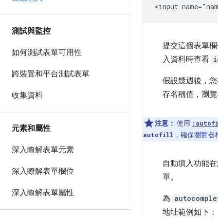
測試與監控
提交這個表單欄
如何測試表單可用性
入資料時查看
i
跨裝置和平台測試表單
假設幾週後，您
存名稱值，瀏覽
收集資料
注意：
使用
:autof
元素和屬性
，確保瀏覽器
autofill
深入瞭解表單元素
自動填入功能在
深入瞭解表單欄位
單。
深入瞭解表單屬性
為
autocomple
地址範例如下：