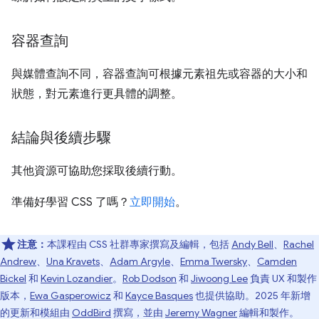
容器查詢
與媒體查詢不同，容器查詢可根據元素祖先或容器的大小和
狀態，對元素進行更具體的調整。
結論與後續步驟
其他資源可協助您採取後續行動。
準備好學習 CSS 了嗎？
立即開始
。
注意：
本課程由 CSS 社群專家撰寫及編輯，包括
Andy Bell
、
Rachel
Andrew
、
Una Kravets
、
Adam Argyle
、
Emma Twersky
、
Camden
Bickel
和
Kevin Lozandier
。
Rob Dodson
和
Jiwoong Lee
負責 UX 和製作
版本，
Ewa Gasperowicz
和
Kayce Basques
也提供協助。2025 年新增
的更新和模組由
OddBird
撰寫，並由
Jeremy Wagner
編輯和製作。