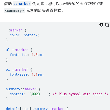
借助
::marker
伪元素，您可以为列表项的圆点或数字或
<summary>
元素的箭头设置样式。
::
marker
{
color
:
hotpink
;
}
ul
::
marker
{
font-size
:
1.5
em
;
}
ol
::
marker
{
font-size
:
1.1
em
;
}
summary
::
marker
{
content
:
'\002B'' '
;
/* Plus symbol with space */
}
details
[
open
]
summary
::
marker
{