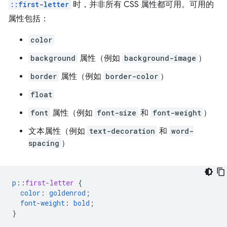
::first-letter
时，并非所有 CSS 属性都可用。可用的
属性包括：
color
background
属性（例如
background-image
）
border
属性（例如
border-color
）
float
font
属性（例如
font-size
和
font-weight
）
文本属性（例如
text-decoration
和
word-
spacing
）
p
::
first-letter
{
color
:
goldenrod
;
font-weight
:
bold
;
}