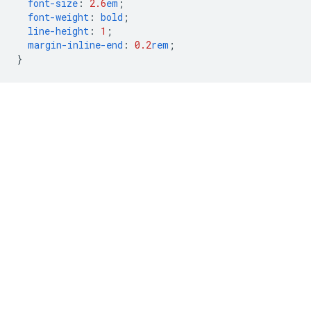
font-size
:
2.6
em
;
font-weight
:
bold
;
line-height
:
1
;
margin-inline-end
:
0.2
rem
;
}