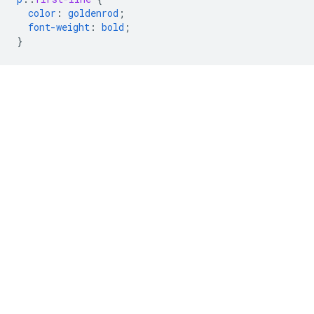
color
:
goldenrod
;
font-weight
:
bold
;
}