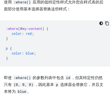
使用
:where()
应用的低特定性样式允许您在样式表的后
面部分使用基本选择器替换这些样式：
:
where
(
#
my-content
)
{
color
:
red
;
}
p
{
color
:
blue
;
}
即使
:where()
的参数列表中包含
id
，但其特定性仍然
只有
(0, 0, 0)
，因此基本
p
选择器会替换它，并且文
本将为
blue
。