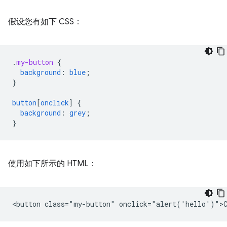
假设您有如下 CSS：
.
my-button
{
background
:
blue
;
}
button
[
onclick
]
{
background
:
grey
;
}
使用如下所示的 HTML：