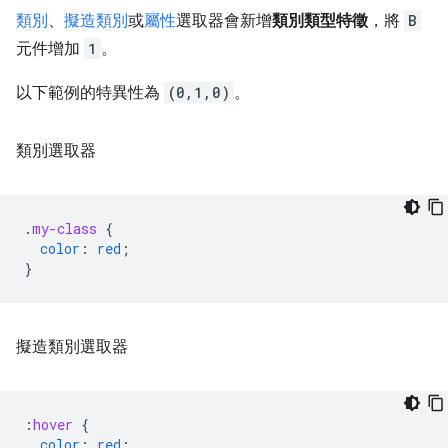
類別
、
擬造類別
或
屬性
選取器會新增
類別類型特徵
，將
B
元件增加
1
。
以下範例的特異性為
(0,1,0)
。
類別選取器
.
my-class
{
color
:
red
;
}
擬造類別選取器
:
hover
{
color
:
red
;