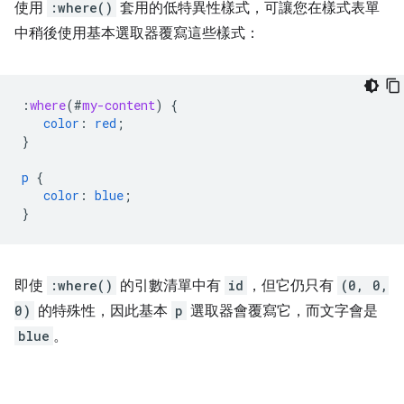
使用
:where()
套用的低特異性樣式，可讓您在樣式表單
中稍後使用基本選取器覆寫這些樣式：
:
where
(
#
my-content
)
{
color
:
red
;
}
p
{
color
:
blue
;
}
即使
:where()
的引數清單中有
id
，但它仍只有
(0, 0,
0)
的特殊性，因此基本
p
選取器會覆寫它，而文字會是
blue
。