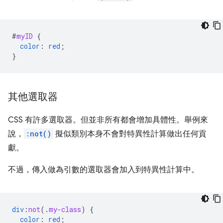
#
myID
{
color
:
red
;
}
其他選取器
CSS 有許多選取器。但並非所有都會增加具體性。舉例來
說，
:not()
擬似類別本身不會對特異性計算做出任何貢
獻。
不過，傳入做為引數的選取器會加入到特異性計算中。
div
:
not
(
.
my-class
)
{
color
:
red
;