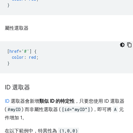
}
屬性選取器
[
href
=
'#'
]
{
color
:
red
;
}
ID 選取器
ID
選取器會新增
類似 ID 的特定性
，只要您使用 ID 選取器
(
#myID
) 而非屬性選取器 (
[id="myID"]
)，即可將
A
元
件增加 1。
在以下範例中，特異性為
(1,0,0)