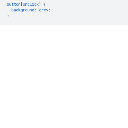
button
[
onclick
]
{
background
:
grey
;
}