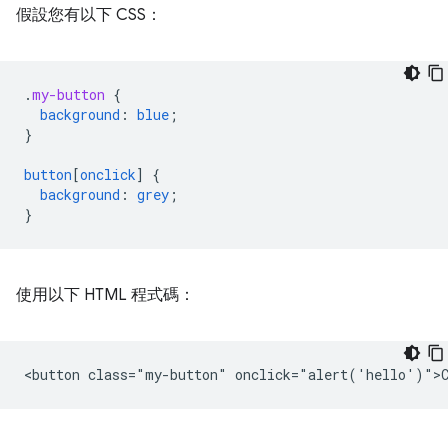
假設您有以下 CSS：
.
my-button
{
background
:
blue
;
}
button
[
onclick
]
{
background
:
grey
;
}
使用以下 HTML 程式碼：