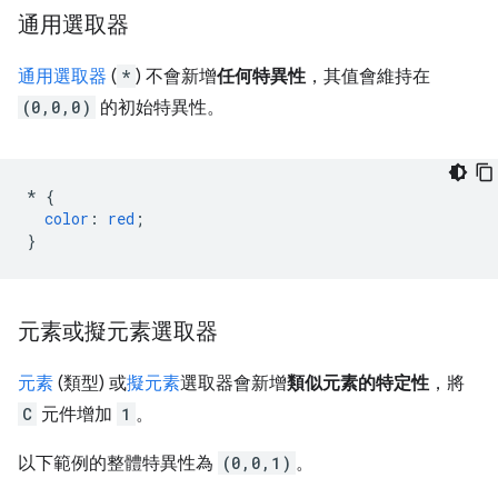
通用選取器
通用選取器
(
*
) 不會新增
任何特異性
，其值會維持在
(0,0,0)
的初始特異性。
*
{
color
:
red
;
}
元素或擬元素選取器
元素
(類型) 或
擬元素
選取器會新增
類似元素的特定性
，將
C
元件增加
1
。
以下範例的整體特異性為
(0,0,1)
。