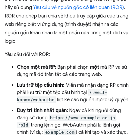
hãy sử dụng
Yêu cầu về nguồn gốc có liên quan (ROR)
.
ROR cho phép bạn chia sẻ khoá truy cập giữa các trang
web riêng biệt vì ứng dụng (trình duyệt) nhận ra các
nguồn gốc khác nhau là một phần của cùng một dịch vụ
logic.
Yêu cầu đối với ROR:
Chọn một mã RP:
Bạn phải chọn
một
mã RP và sử
dụng mã đó trên tất cả các trang web.
Lưu trữ tệp cấu hình:
Miền mã nhận dạng RP chính
phải lưu trữ một tệp cấu hình tại
/.well-
known/webauthn
liệt kê các nguồn được uỷ quyền.
Duy trì tính nhất quán:
Ngay cả khi người dùng
đang sử dụng
https://www.example.co.jp
,
rpId
trong lệnh gọi WebAuthn phải là lệnh gọi
chính (ví dụ:
example.com
) cả khi tạo và xác thực.