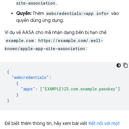
site-association
.
Quyền:
Thêm
webcredentials:<app info>
vào
quyền dùng ứng dụng.
Ví dụ về AASA cho mã nhận dạng bên bị hạn chế
example.com
:
https://example.com/.well-
known/apple-app-site-association
:
{
"webcredentials"
:
{
"apps"
:
[
"EXAMPLE123.com.example.passkey"
]
}
}
Để biết thêm thông tin, hãy xem bài viết
Kết nối với một