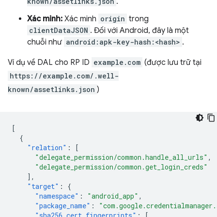
known/assetlinks.json
.
Xác minh:
Xác minh
origin
trong
clientDataJSON
. Đối với Android, đây là một
chuỗi như
android:apk-key-hash:<hash>
.
Ví dụ về DAL cho RP ID
example.com
(được lưu trữ tại
https://example.com/.well-
known/assetlinks.json
)
[
{
"relation"
:
[
"delegate_permission/common.handle_all_urls"
,
"delegate_permission/common.get_login_creds"
],
"target"
:
{
"namespace"
:
"android_app"
,
"package_name"
:
"com.google.credentialmanager
"sha256_cert_fingerprints"
:
[