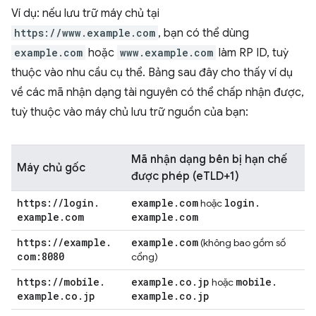
Ví dụ: nếu lưu trữ máy chủ tại
https://www.example.com
, bạn có thể dùng
example.com
hoặc
www.example.com
làm RP ID, tuỳ
thuộc vào nhu cầu cụ thể. Bảng sau đây cho thấy ví dụ
về các mã nhận dạng tài nguyên có thể chấp nhận được,
tuỳ thuộc vào máy chủ lưu trữ nguồn của bạn:
Mã nhận dạng bên bị hạn chế
Máy chủ gốc
được phép (eTLD+1)
https:
/
/
login
.
example
.
com
login
.
hoặc
example
.
com
example
.
com
https:
/
/
example
.
example
.
com
(không bao gồm số
com:8080
cổng)
https:
/
/
mobile
.
example
.
co
.
jp
mobile
.
hoặc
example
.
co
.
jp
example
.
co
.
jp