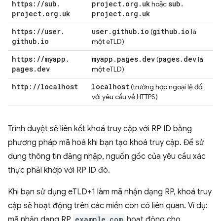
https:
/
/
sub
.
project
.
org
.
uk
sub
.
hoặc
project
.
org
.
uk
project
.
org
.
uk
https:
/
/
user
.
user
.
github
.
io
github
.
io
(
là
github
.
io
một eTLD)
https:
/
/
myapp
.
myapp
.
pages
.
dev
pages
.
dev
(
là
pages
.
dev
một eTLD)
http:
/
/
localhost
localhost
(trường hợp ngoại lệ đối
với yêu cầu về HTTPS)
Trình duyệt sẽ liên kết khoá truy cập với RP ID bằng
phương pháp mã hoá khi bạn tạo khoá truy cập. Để sử
dụng thông tin đăng nhập, nguồn gốc của yêu cầu xác
thực phải khớp với RP ID đó.
Khi bạn sử dụng eTLD+1 làm mã nhận dạng RP, khoá truy
cập sẽ hoạt động trên các miền con có liên quan. Ví dụ:
mã nhận dạng RP
example.com
hoạt động cho