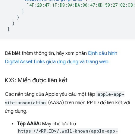
"4F:20:47:1F:D9:9A:BA:96:47:8D:59:27:C2:C8
]
}
}
]
Để biết thêm thông tin, hãy xem phần
Định cấu hình
Digital Asset Links giữa ứng dụng và trang web
i
OS: Miền được liên kết
Các nền tảng của Apple yêu cầu một tệp
apple-app-
site-association
(AASA) trên miền RP ID để liên kết với
ứng dụng.
Tệp AASA:
Máy chủ lưu trữ
https://<RP_ID>/.well-known/apple-app-