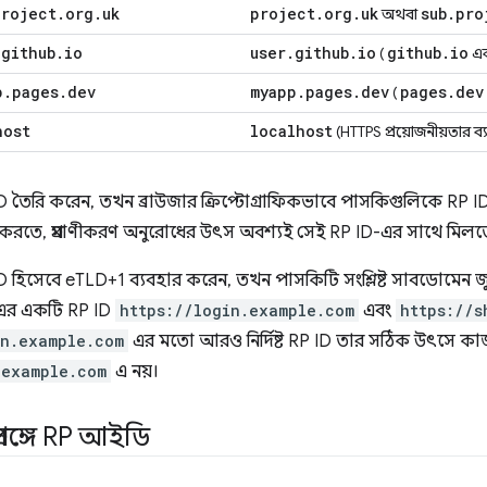
project
.
org
.
uk
project
.
org
.
uk
sub
.
pro
অথবা
.
github
.
io
user
.
github
.
io
github
.
io
(
এক
p
.
pages
.
dev
myapp
.
pages
.
dev
pages
.
dev
(
host
localhost
(HTTPS প্রয়োজনীয়তার ব্
তৈরি করেন, তখন ব্রাউজার ক্রিপ্টোগ্রাফিকভাবে পাসকিগুলিকে RP I
র করতে, প্রমাণীকরণ অনুরোধের উৎস অবশ্যই সেই RP ID-এর সাথে মিলত
হিসেবে eTLD+1 ব্যবহার করেন, তখন পাসকিটি সংশ্লিষ্ট সাবডোমেন জ
র একটি RP ID
https://login.example.com
এবং
https://s
in.example.com
এর মতো আরও নির্দিষ্ট RP ID তার সঠিক উৎসে কাজ
.example.com
এ নয়।
্রসঙ্গে RP আইডি