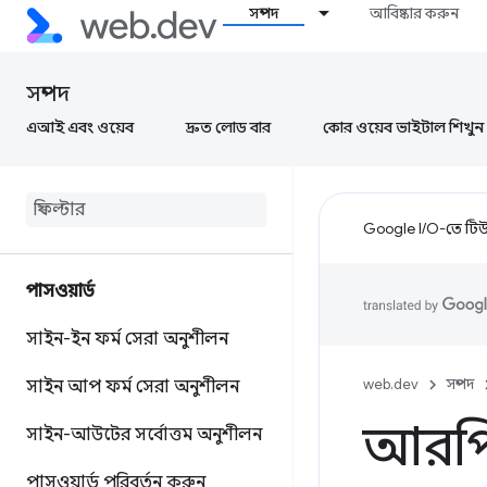
সম্পদ
আবিষ্কার করুন
সম্পদ
এআই এবং ওয়েব
দ্রুত লোড বার
কোর ওয়েব ভাইটাল শিখুন
Google I/O-তে টিউন
পাসওয়ার্ড
সাইন-ইন ফর্ম সেরা অনুশীলন
web.dev
সম্পদ
সাইন আপ ফর্ম সেরা অনুশীলন
আরপি
সাইন-আউটের সর্বোত্তম অনুশীলন
পাসওয়ার্ড পরিবর্তন করুন