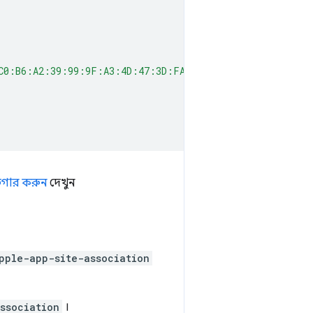
C0:B6:A2:39:99:9F:A3:4D:47:3D:FA:11"
িগার করুন
দেখুন
pple-app-site-association
ssociation
।