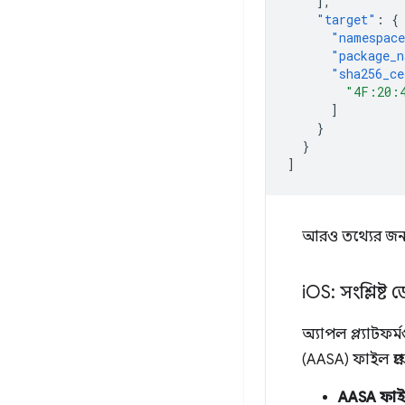
],
"target"
:
{
"namespac
"package_
"sha256_ce
"4F:20:
]
}
}
]
আরও তথ্যের জন্
i
OS: সংশ্লিষ্ট
অ্যাপল প্ল্যাটফ
(AASA) ফাইল প্র
AASA ফাই