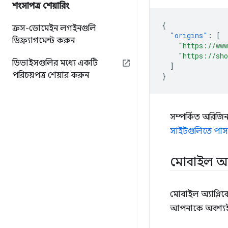
শংসাপত্র শেয়ারিং
{
ক্রস-ডোমেইন লগইনগুলি
"origins"
:
[
ডিফ্র্যাগমেন্ট করুন
"https://ww
"https://sh
ডিভাইসগুলির মধ্যে একটি
]
পরিচয়পত্র শেয়ার করুন
}
সম্পর্কিত অরিজিন
সাইটগুলিতে পাসক
মোবাইল অ্
মোবাইল অ্যাপ্লিক
আপনাকে অবশ্যই 