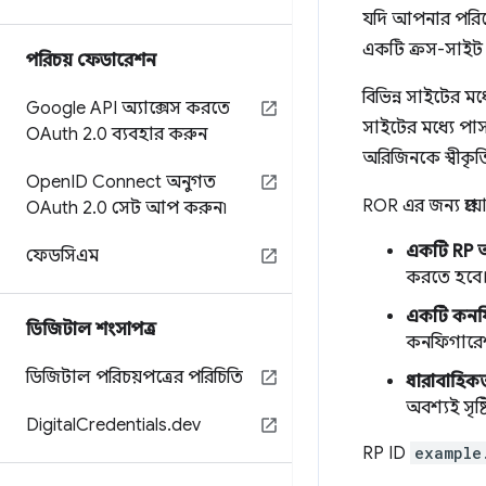
যদি আপনার পরি
একটি ক্রস-সাইট 
পরিচয় ফেডারেশন
বিভিন্ন সাইটের ম
Google API অ্যাক্সেস করতে
সাইটের মধ্যে পাস
OAuth 2
.
0 ব্যবহার করুন
অরিজিনকে স্বীকৃত
Open
ID Connect অনুগত
ROR এর জন্য প্র
OAuth 2
.
0 সেট আপ করুন৷
একটি RP 
ফেডসিএম
করতে হবে
একটি কনফি
ডিজিটাল শংসাপত্র
কনফিগারেশ
ডিজিটাল পরিচয়পত্রের পরিচিতি
ধারাবাহিকত
অবশ্যই সৃষ্
Digital
Credentials
.
dev
RP ID
example