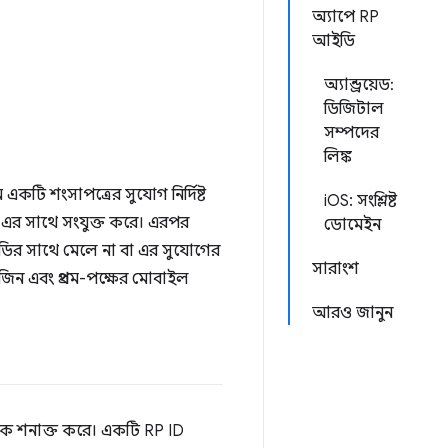
অ্যাপে RP
আইডি
অ্যান্ড্রয়েড:
ডিজিটাল
সম্পদের
লিঙ্ক
একটি শংসাপত্রের সুযোগ নির্দিষ্ট
iOS: সংশ্লিষ্ট
-এর সাথে সংযুক্ত করে। এরপর
ডোমেইন
ির সাথে মেলে না বা এর সুযোগের
সারাংশ
িন এবং প্রথম-পক্ষের মোবাইল
আরও জানুন
টকে শনাক্ত করে। একটি RP ID