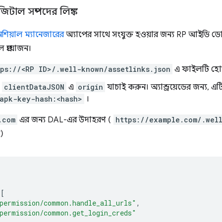
ডিজিটাল সম্পদের লিঙ্ক
নশিয়াল ম্যানেজারের
অ্যাপের সাথে সংযুক্ত হওয়ার জন্য RP আইডি 
প্রয়োজন।
tps://<RP ID>/.well-known/assetlinks.json
এ ফাইলটি হোস
clientDataJSON
এ
origin
যাচাই করুন। অ্যান্ড্রয়েডের জন্য, এটি
apk-key-hash:<hash>
।
.com
এর জন্য DAL-এর উদাহরণ (
https://example.com/.wel
)
[
permission/common.handle_all_urls"
,
permission/common.get_login_creds"