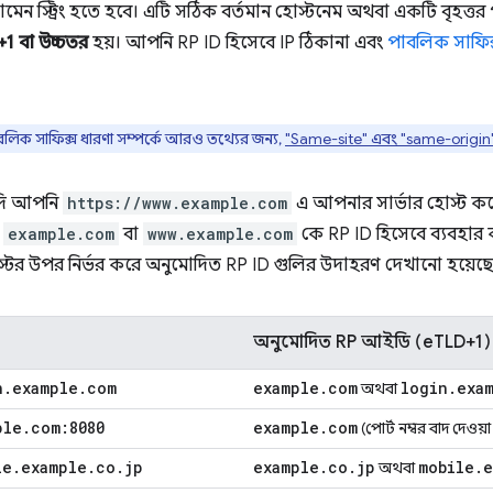
ন স্ট্রিং হতে হবে। এটি সঠিক বর্তমান হোস্টনেম অথবা একটি বৃহত্তর 
1 বা উচ্চতর
হয়। আপনি RP ID হিসেবে IP ঠিকানা এবং
পাবলিক সাফিক
িক সাফিক্স ধারণা সম্পর্কে আরও তথ্যের জন্য,
"Same-site" এবং "same-origin
যদি আপনি
https://www.example.com
এ আপনার সার্ভার হোস্ট করেন
ি
example.com
বা
www.example.com
কে RP ID হিসেবে ব্যবহার 
ের উপর নির্ভর করে অনুমোদিত RP ID গুলির উদাহরণ দেখানো হয়েছে
অনুমোদিত RP আইডি (eTLD+1)
n
.
example
.
com
example
.
com
login
.
exa
অথবা
ple
.
com:8080
example
.
com
(পোর্ট নম্বর বাদ দেওয়
le
.
example
.
co
.
jp
example
.
co
.
jp
mobile
.
e
অথবা