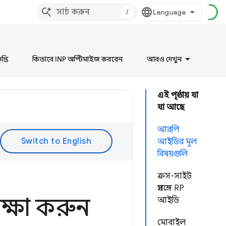
/
প্তি
কিভাবে INP অপ্টিমাইজ করবেন
আরও দেখুন
এই পৃষ্ঠায় যা
যা আছে
আরপি
আইডির মূল
বিষয়গুলি
ক্রস-সাইট
প্রসঙ্গে RP
্ষা করুন
আইডি
মোবাইল