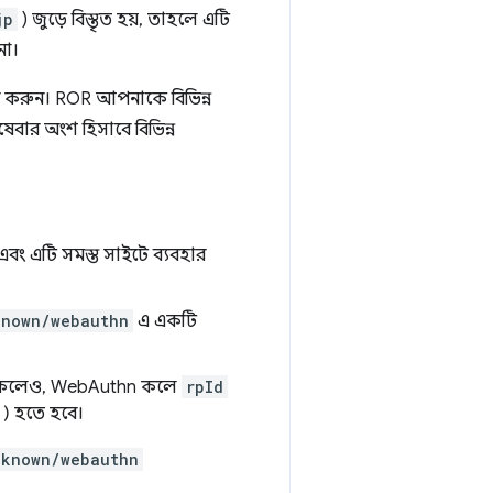
jp
) জুড়ে বিস্তৃত হয়, তাহলে এটি
না।
র করুন। ROR আপনাকে বিভিন্ন
েবার অংশ হিসাবে বিভিন্ন
বং এটি সমস্ত সাইটে ব্যবহার
known/webauthn
এ একটি
কলেও, WebAuthn কলে
rpId
) হতে হবে।
-known/webauthn