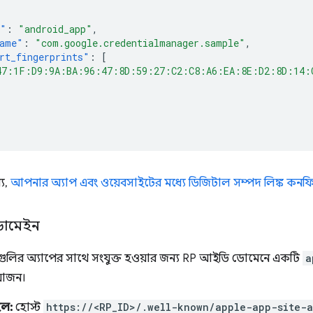
e"
:
"android_app"
,
name"
:
"com.google.credentialmanager.sample"
,
rt_fingerprints"
:
[
47:1F:D9:9A:BA:96:47:8D:59:27:C2:C8:A6:EA:8E:D2:8D:14:
য,
আপনার অ্যাপ এবং ওয়েবসাইটের মধ্যে ডিজিটাল সম্পদ লিঙ্ক কনফ
 ডোমেইন
র্মগুলির অ্যাপের সাথে সংযুক্ত হওয়ার জন্য RP আইডি ডোমেনে একটি
a
য়োজন।
ল:
হোস্ট
https://<RP_ID>/.well-known/apple-app-site-a