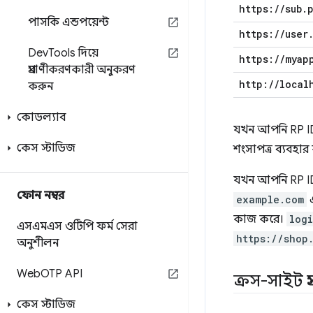
https:
/
/
sub
.
পাসকি এন্ডপয়েন্ট
https:
/
/
user
Dev
Tools দিয়ে
https:
/
/
myap
প্রমাণীকরণকারী অনুকরণ
http:
/
/
local
করুন
কোডল্যাব
যখন আপনি RP ID 
কেস স্টাডিজ
শংসাপত্র ব্যবহা
যখন আপনি RP ID 
ফোন নম্বর
example.com
এ
কাজ করে।
log
এসএমএস ওটিপি ফর্ম সেরা
https://shop
অনুশীলন
Web
OTP API
ক্রস-সাইট প
কেস স্টাডিজ