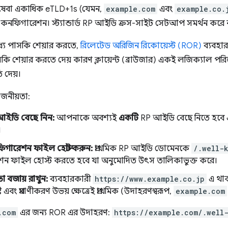
ষেবা একাধিক eTLD+1s (যেমন,
example.com
এবং
example.co.
কনফিগারেশন। স্ট্যান্ডার্ড RP আইডি ক্রস-সাইট সেটআপ সমর্থন করে 
ধ্যে পাসকি শেয়ার করতে,
রিলেটেড অরিজিন রিকোয়েস্ট (ROR)
ব্যবহা
কি শেয়ার করতে দেয় কারণ ক্লায়েন্ট (ব্রাউজার) একই লজিক্যাল পরিষ
ি দেয়।
য়োজনীয়তা:
আইডি বেছে নিন:
আপনাকে অবশ্যই
একটি
RP আইডি বেছে নিতে হবে এ
।
গারেশন ফাইল হোস্ট করুন:
প্রাথমিক RP আইডি ডোমেনকে
/.well-
ন ফাইল হোস্ট করতে হবে যা অনুমোদিত উৎস তালিকাভুক্ত করে।
া বজায় রাখুন:
ব্যবহারকারী
https://www.example.co.jp
এ থা
টি এবং প্রমাণীকরণ উভয় ক্ষেত্রেই প্রাথমিক (উদাহরণস্বরূপ,
example.com
.com
এর জন্য ROR এর উদাহরণ:
https://example.com/.well