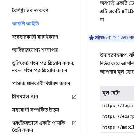
অবশ্যই একটি ডোমে
বৈশিষ্ট্য সনাক্তকরণ
এটি একটি
eTLD+
না।
আরপি আইডি
ব্যবহারকারী যাচাইকরণ
দ্রষ্টব্য:
eTLD+1 এবং পাবল
আবিষ্কারযোগ্য শংসাপত্র
উদাহরণস্বরূপ, 
ডুপ্লিকেট শংসাপত্র প্রতিরোধ করুন
,
নির্ভর করে আপন
নকল শংসাপত্র প্রতিরোধ করুন
আপনার মূল হোস্ট
পাসকি প্রদানকারী নির্ধারণ করুন
মূল হোস্ট
সিগন্যাল API
https:
/
/
logi
সহযোগী সম্পর্কিত উত্স
https:
/
/
exam
স্বয়ংক্রিয়ভাবে একটি পাসকি
https:
/
/
mobi
তৈরি করুন