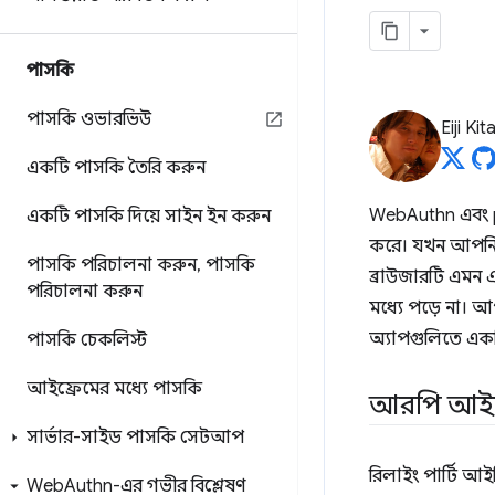
পাসকি
পাসকি ওভারভিউ
Eiji Ki
একটি পাসকি তৈরি করুন
WebAuthn এবং 
একটি পাসকি দিয়ে সাইন ইন করুন
করে। যখন আপনি এ
পাসকি পরিচালনা করুন
,
পাসকি
ব্রাউজারটি এমন 
পরিচালনা করুন
মধ্যে পড়ে না। 
অ্যাপগুলিতে একটি 
পাসকি চেকলিস্ট
আইফ্রেমের মধ্যে পাসকি
আরপি আইডি
সার্ভার-সাইড পাসকি সেটআপ
রিলাইং পার্টি আ
Web
Authn-এর গভীর বিশ্লেষণ