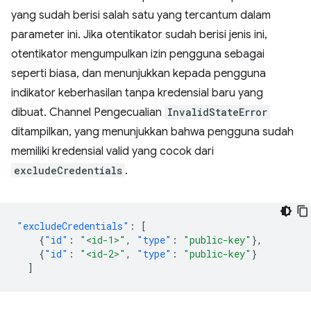
yang sudah berisi salah satu yang tercantum dalam
parameter ini. Jika otentikator sudah berisi jenis ini,
otentikator mengumpulkan izin pengguna sebagai
seperti biasa, dan menunjukkan kepada pengguna
indikator keberhasilan tanpa kredensial baru yang
dibuat. Channel Pengecualian
InvalidStateError
ditampilkan, yang menunjukkan bahwa pengguna sudah
memiliki kredensial valid yang cocok dari
excludeCredentials
.
"excludeCredentials"
:
[
{
"id"
:
"<id-1>"
,
"type"
:
"public-key"
},
{
"id"
:
"<id-2>"
,
"type"
:
"public-key"
}
]