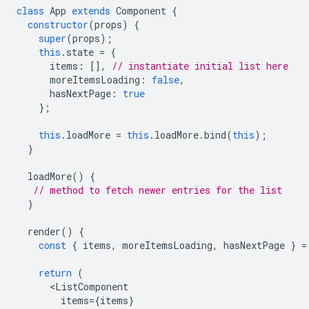
class
App
extends
Component
{
constructor
(
props
)
{
super
(
props
);
this
.
state
=
{
items
:
[],
// instantiate initial list here
moreItemsLoading
:
false
,
hasNextPage
:
true
};
this
.
loadMore
=
this
.
loadMore
.
bind
(
this
);
}
loadMore
()
{
// method to fetch newer entries for the list
}
render
()
{
const
{
items
,
moreItemsLoading
,
hasNextPage
}
=
return
(
<
ListComponent
items
=
{
items
}