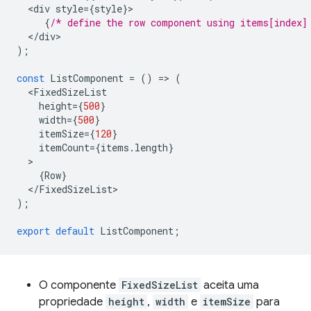
<
div
style
=
{
style
}
{
/* define the row component using items[index]
<
/
div
);
const
ListComponent
=
()
=
>
(
<
FixedSizeList
height
=
{
500
}
width
=
{
500
}
itemSize
=
{
120
}
itemCount
=
{
items
.
length
}
{
Row
}
<
/
FixedSizeList
);
export
default
ListComponent
;
O componente
FixedSizeList
aceita uma
propriedade
height
,
width
e
itemSize
para