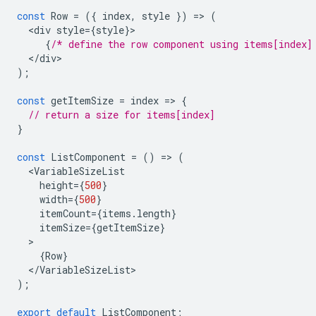
const
Row
=
({
index
,
style
})
=
>
(
<
div
style
=
{
style
}
{
/* define the row component using items[index]
<
/
div
);
const
getItemSize
=
index
=
>
{
// return a size for items[index]
}
const
ListComponent
=
()
=
>
(
<
VariableSizeList
height
=
{
500
}
width
=
{
500
}
itemCount
=
{
items
.
length
}
itemSize
=
{
getItemSize
}
{
Row
}
<
/
VariableSizeList
);
export
default
ListComponent
;