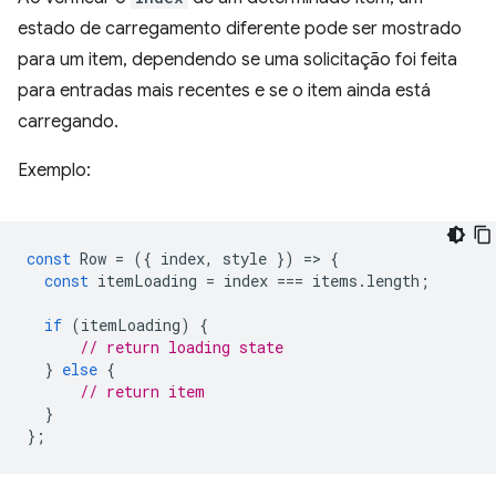
estado de carregamento diferente pode ser mostrado
para um item, dependendo se uma solicitação foi feita
para entradas mais recentes e se o item ainda está
carregando.
Exemplo:
const
Row
=
({
index
,
style
})
=
>
{
const
itemLoading
=
index
===
items
.
length
;
if
(
itemLoading
)
{
// return loading state
}
else
{
// return item
}
};