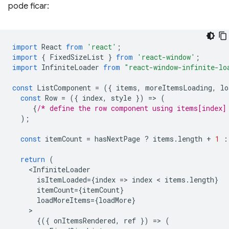
pode ficar:
import
React
from
'react'
;
import
{
FixedSizeList
}
from
'react-window'
;
import
InfiniteLoader
from
"react-window-infinite-lo
const
ListComponent
=
({
items
,
moreItemsLoading
,
lo
const
Row
=
({
index
,
style
})
=
>
(
{
/* define the row component using items[index]
);
const
itemCount
=
hasNextPage
?
items
.
length
+
1
:
return
(
<
InfiniteLoader
isItemLoaded
=
{
index
=
>
index
 < 
items
.
length
}
itemCount
=
{
itemCount
}
loadMoreItems
=
{
loadMore
}
{({
onItemsRendered
,
ref
})
=
>
(