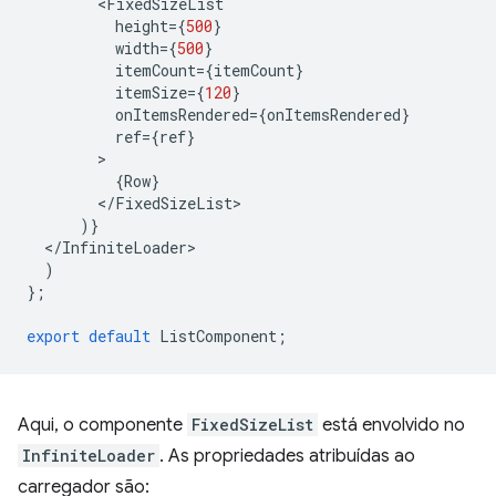
<
FixedSizeList
height
=
{
500
}
width
=
{
500
}
itemCount
=
{
itemCount
}
itemSize
=
{
120
}
onItemsRendered
=
{
onItemsRendered
}
ref
=
{
ref
}
{
Row
}
<
/
FixedSizeList
)}
<
/
InfiniteLoader
)
};
export
default
ListComponent
;
Aqui, o componente
FixedSizeList
está envolvido no
InfiniteLoader
. As propriedades atribuídas ao
carregador são: