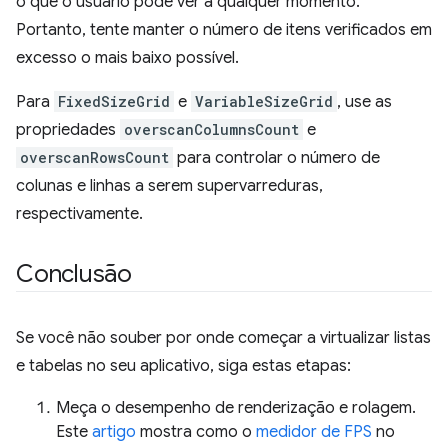
o que o usuário pode ver a qualquer momento.
Portanto, tente manter o número de itens verificados em
excesso o mais baixo possível.
Para
FixedSizeGrid
e
VariableSizeGrid
, use as
propriedades
overscanColumnsCount
e
overscanRowsCount
para controlar o número de
colunas e linhas a serem supervarreduras,
respectivamente.
Conclusão
Se você não souber por onde começar a virtualizar listas
e tabelas no seu aplicativo, siga estas etapas:
Meça o desempenho de renderização e rolagem.
Este
artigo
mostra como o
medidor de FPS
no