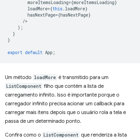
moreItemsLoading
=
{
moreItemsLoading
}
loadMore
=
{
this
.
loadMore
}
hasNextPage
=
{
hasNextPage
}
/
);
}
}
export
default
App
;
Um método
loadMore
é transmitido para um
ListComponent
filho que contém a lista de
carregamento infinito. Isso é importante porque o
carregador infinito precisa acionar um callback para
carregar mais itens depois que o usuário rola a tela e
passa de um determinado ponto.
Confira como o
ListComponent
que renderiza a lista