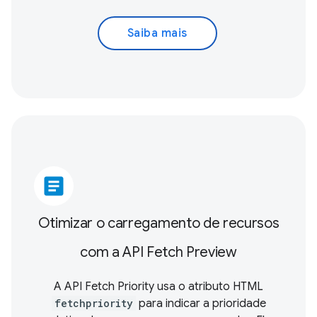
Saiba mais
article
Otimizar o carregamento de recursos
com a API Fetch Preview
A API Fetch Priority usa o atributo HTML
fetchpriority
para indicar a prioridade