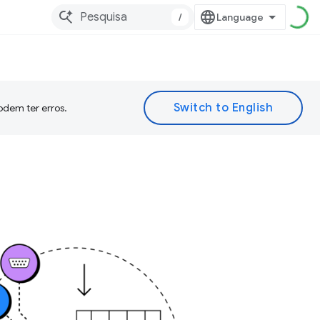
/
odem ter erros.