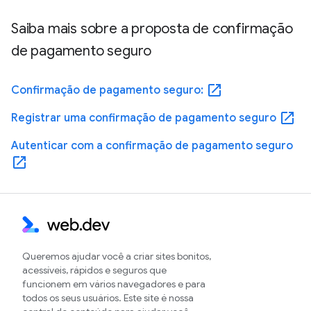
Saiba mais sobre a proposta de confirmação
de pagamento seguro
open_in_new
Confirmação de pagamento seguro:
open_in_new
Registrar uma confirmação de pagamento seguro
Autenticar com a confirmação de pagamento seguro
open_in_new
Queremos ajudar você a criar sites bonitos,
acessíveis, rápidos e seguros que
funcionem em vários navegadores e para
todos os seus usuários. Este site é nossa