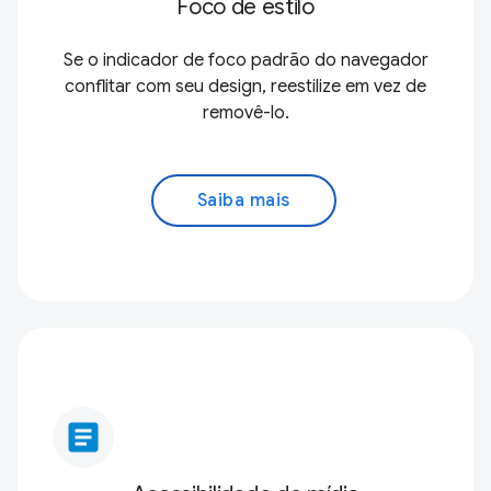
Foco de estilo
Se o indicador de foco padrão do navegador
conflitar com seu design, reestilize em vez de
removê-lo.
Saiba mais
article