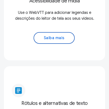
Acessibilidade de mídia
Use o WebVTT para adicionar legendas e
descrições do leitor de tela aos seus vídeos.
Saiba mais
article
Rótulos e alternativas de texto