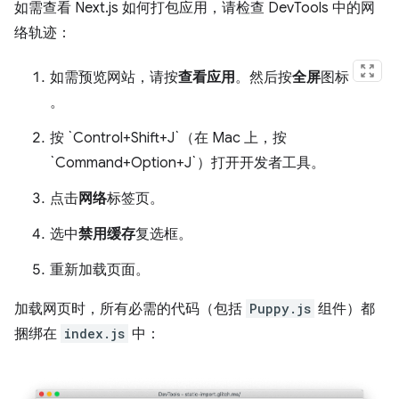
如需查看 Next.js 如何打包应用，请检查 DevTools 中的网
络轨迹：
如需预览网站，请按
查看应用
。然后按
全屏
图标
。
按 `Control+Shift+J`（在 Mac 上，按
`Command+Option+J`）打开开发者工具。
点击
网络
标签页。
选中
禁用缓存
复选框。
重新加载页面。
加载网页时，所有必需的代码（包括
Puppy.js
组件）都
捆绑在
index.js
中：