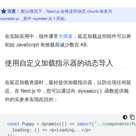
注意：
默认情况下，Next.js 会将这些动态 chunk 命名为
number
.js，其中
number
从 1 开始。
在实际应用中，组件通常
大得多
，延迟加载这些组件可以将
初始 JavaScript 有效载荷减少数百 KB。
使用自定义加载指示器的动态导入
在延迟加载资源时，最好提供加载指示器，以防出现任何延
迟。在 Next.js 中，您可以通过向
dynamic()
函数提供额
外的实参来实现此目的：
const
Puppy
=
dynamic
(()
=
>
import
(
"../components/P
loading
:
()
=
>
<
p>Loading
...
<
/
p
});