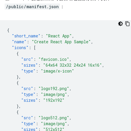
/public/manifest.json
：
{
"short_name"
:
"React App"
,
"name"
:
"Create React App Sample"
,
"icons"
:
[
{
"src"
:
"favicon.ico"
,
"sizes"
:
"64x64 32x32 24x24 16x16"
,
"type"
:
"image/x-icon"
},
{
"src"
:
"logo192.png"
,
"type"
:
"image/png"
,
"sizes"
:
"192x192"
},
{
"src"
:
"logo512.png"
,
"type"
:
"image/png"
,
"sizes"
:
"512x512"