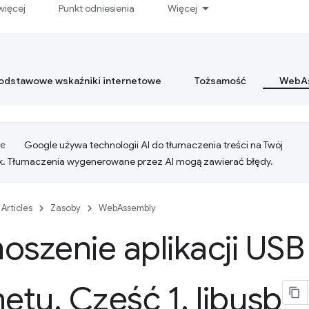
więcej
Punkt odniesienia
Więcej
podstawowe wskaźniki internetowe
Tożsamość
WebA
Google używa technologii AI do tłumaczenia treści na Twój
k. Tłumaczenia wygenerowane przez AI mogą zawierać błędy.
Articles
Zasoby
WebAssembly
oszenie aplikacji USB
netu
.
Część 1
.
libusb