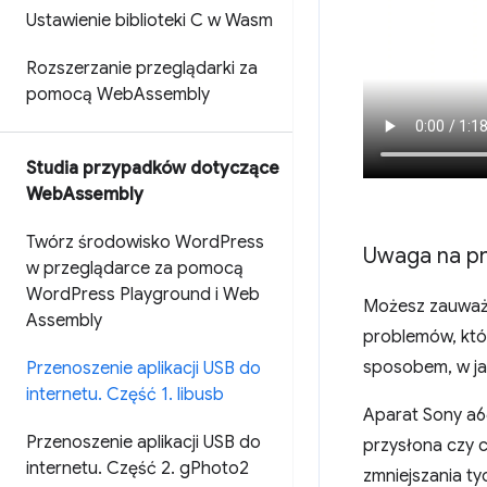
Ustawienie biblioteki C w Wasm
Rozszerzanie przeglądarki za
pomocą Web
Assembly
Studia przypadków dotyczące
Web
Assembly
Twórz środowisko Word
Press
Uwaga na p
w przeglądarce za pomocą
Word
Press Playground i Web
Możesz zauważy
Assembly
problemów, któ
sposobem, w ja
Przenoszenie aplikacji USB do
internetu
.
Część 1
.
libusb
Aparat Sony a66
Przenoszenie aplikacji USB do
przysłona czy c
internetu
.
Część 2
.
g
Photo2
zmniejszania ty