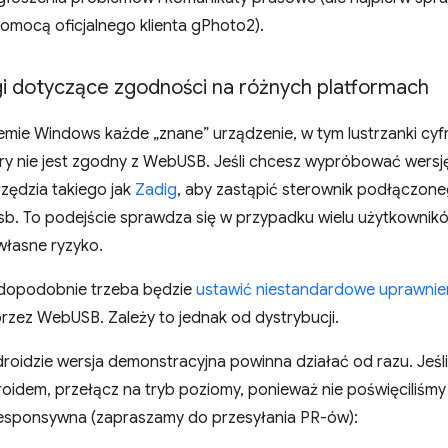
omocą oficjalnego klienta gPhoto2).
 dotyczące zgodności na różnych platformach
temie Windows każde „znane” urządzenie, w tym lustrzanki cy
ry nie jest zgodny z WebUSB. Jeśli chcesz wypróbować wers
zędzia takiego jak
Zadig
, aby zastąpić sterownik podłączon
sb. To podejście sprawdza się w przypadku wielu użytkowników
własne ryzyko.
wdopodobnie trzeba będzie
ustawić niestandardowe uprawnie
rzez WebUSB. Zależy to jednak od dystrybucji.
oidzie wersja demonstracyjna powinna działać od razu. Jeśli 
roidem, przełącz na tryb poziomy, ponieważ nie poświęciliśmy 
 responsywna (zapraszamy do przesyłania PR-ów):