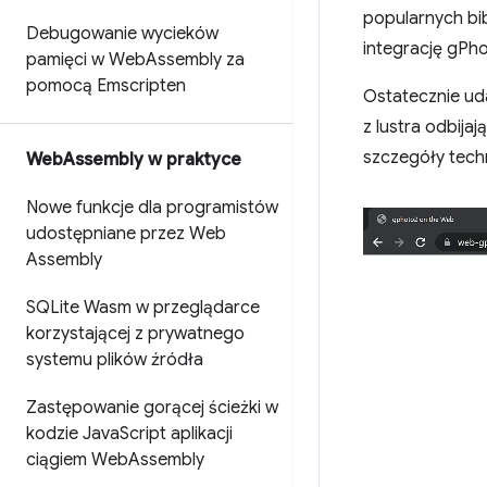
popularnych bib
Debugowanie wycieków
integrację gPh
pamięci w Web
Assembly za
pomocą Emscripten
Ostatecznie uda
z lustra odbija
szczegóły tech
Web
Assembly w praktyce
Nowe funkcje dla programistów
udostępniane przez Web
Assembly
SQLite Wasm w przeglądarce
korzystającej z prywatnego
systemu plików źródła
Zastępowanie gorącej ścieżki w
kodzie Java
Script aplikacji
ciągiem Web
Assembly