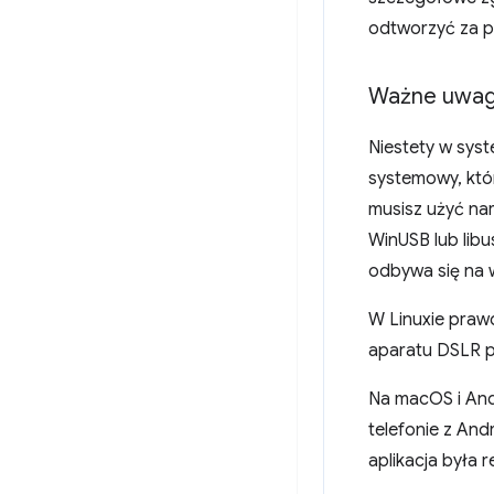
odtworzyć za p
Ważne uwagi
Niestety w sys
systemowy, któ
musisz użyć nar
WinUSB lub libu
odbywa się na 
W Linuxie pra
aparatu DSLR p
Na macOS i Andr
telefonie z And
aplikacja była