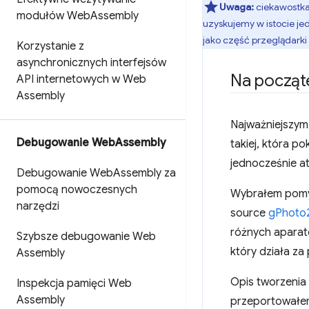
Uwaga:
ciekawostka
modułów Web
Assembly
uzyskujemy w istocie jed
jako część przeglądarki 
Korzystanie z
asynchronicznych interfejsów
Na począ
API internetowych w Web
Assembly
Najważniejszym 
Debugowanie Web
Assembly
takiej, która p
jednocześnie at
Debugowanie Web
Assembly za
pomocą nowoczesnych
Wybrałem pomys
narzędzi
source
gPhoto
różnych aparató
Szybsze debugowanie Web
który działa za 
Assembly
Opis tworzenia 
Inspekcja pamięci Web
Assembly
przeportowałem 