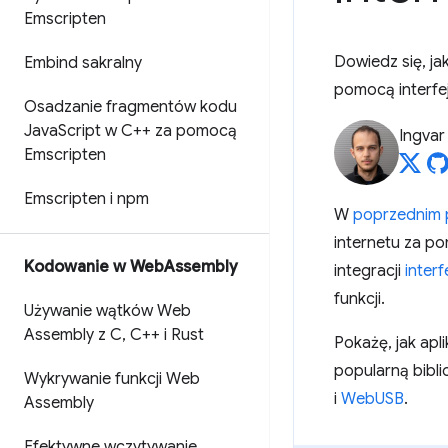
Emscripten
Dowiedz się, ja
Embind sakralny
pomocą interfe
Osadzanie fragmentów kodu
Java
Script w C++ za pomocą
Ingvar
Emscripten
Emscripten i npm
W
poprzednim 
internetu za 
Kodowanie w Web
Assembly
integracji
inter
funkcji.
Używanie wątków Web
Assembly z C
,
C++ i Rust
Pokażę, jak apl
popularną bibl
Wykrywanie funkcji Web
i
WebUSB
.
Assembly
Efektywne wczytywanie