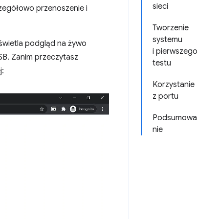
sieci
egółowo przenoszenie i
Tworzenie
systemu
yświetla podgląd na żywo
i pierwszego
USB. Zanim przeczytasz
testu
j:
Korzystanie
z portu
Podsumowa
nie