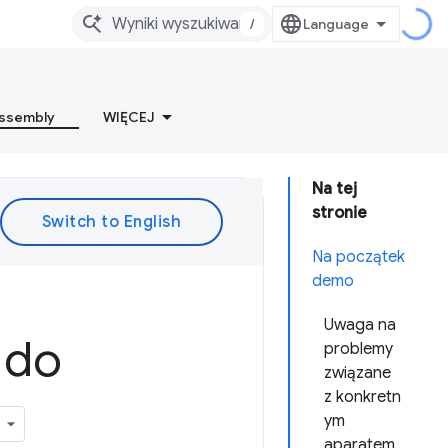
/
ssembly
WIĘCEJ
Na tej
stronie
Na początek
demo
Uwaga na
 do
problemy
związane
z konkretn
ym
aparatem