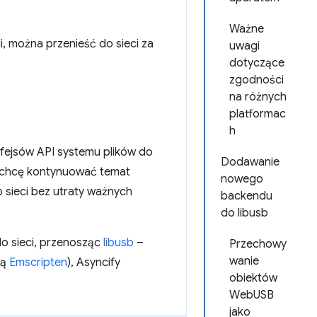
Ważne
i, można przenieść do sieci za
uwagi
dotyczące
zgodności
na różnych
platformac
h
erfejsów API systemu plików do
Dodawanie
z chcę kontynuować temat
nowego
 sieci bez utraty ważnych
backendu
do libusb
do sieci, przenosząc
libusb
–
Przechowy
wanie
cą
Emscripten
), Asyncify
obiektów
WebUSB
jako