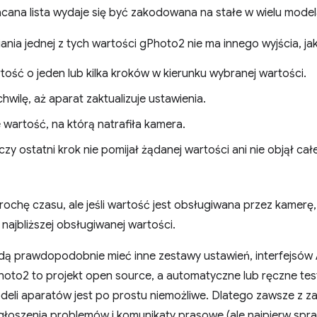
acana lista wydaje się być zakodowana na stałe w wielu mode
nia jednej z tych wartości gPhoto2 nie ma innego wyjścia, jak
tość o jeden lub kilka kroków w kierunku wybranej wartości.
hwilę, aż aparat zaktualizuje ustawienia.
 wartość, na którą natrafiła kamera.
zy ostatni krok nie pomijał żądanej wartości ani nie objął cał
ochę czasu, ale jeśli wartość jest obsługiwana przez kamerę, to
 najbliższej obsługiwanej wartości.
dą prawdopodobnie mieć inne zestawy ustawień, interfejsów
Photo2 to projekt open source, a automatyczne lub ręczne te
eli aparatów jest po prostu niemożliwe. Dlatego zawsze z 
łoszenia problemów i komunikaty prasowe (ale najpierw spr