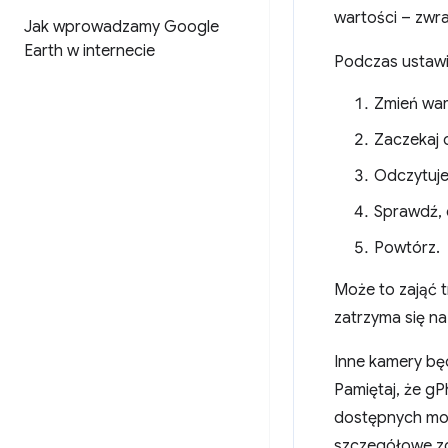
wartości – zwr
Jak wprowadzamy Google
Earth w internecie
Podczas ustawia
Zmień war
Zaczekaj c
Odczytuje
Sprawdź, c
Powtórz.
Może to zająć tr
zatrzyma się na
Inne kamery bę
Pamiętaj, że g
dostępnych mod
szczegółowe zg