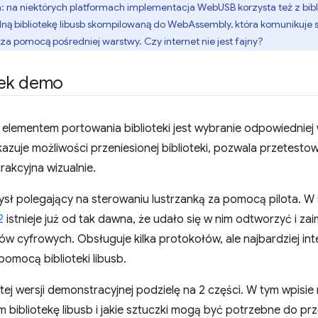
: na niektórych platformach implementacja WebUSB korzysta też z bibl
ną bibliotekę libusb skompilowaną do WebAssembly, która komunikuje si
za pomocą pośredniej warstwy. Czy internet nie jest fajny?
tek demo
elementem portowania biblioteki jest wybranie odpowiedniej 
okazuje możliwości przeniesionej biblioteki, pozwala przetesto
rakcyjna wizualnie.
ł polegający na sterowaniu lustrzanką za pomocą pilota. W 
2
istnieje już od tak dawna, że udało się w nim odtworzyć i 
w cyfrowych. Obsługuje kilka protokołów, ale najbardziej in
pomocą biblioteki libusb.
tej wersji demonstracyjnej podzielę na 2 części. W tym wpisie 
bibliotekę libusb i jakie sztuczki mogą być potrzebne do pr