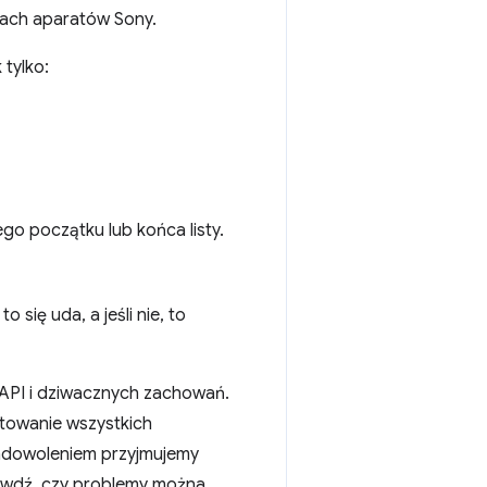
lach aparatów Sony.
 tylko:
ego początku lub końca listy.
 się uda, a jeśli nie, to
 API i dziwacznych zachowań.
stowanie wszystkich
zadowoleniem przyjmujemy
awdź, czy problemy można