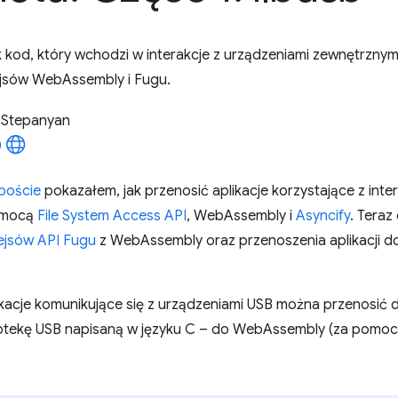
k kod, który wchodzi w interakcje z urządzeniami zewnętrznym
jsów WebAssembly i Fugu.
 Stepanyan
poście
pokazałem, jak przenosić aplikacje korzystające z int
pomocą
File System Access API
, WebAssembly i
Asyncify
. Tera
fejsów API Fugu
z WebAssembly oraz przenoszenia aplikacji do
ikacje komunikujące się z urządzeniami USB można przenosić 
iotekę USB napisaną w języku C – do WebAssembly (za pomo