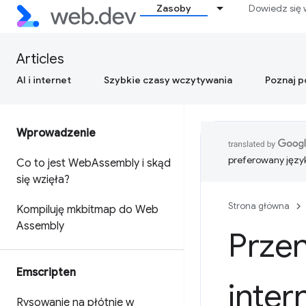
Zasoby
Dowiedz się 
Articles
AI i internet
Szybkie czasy wczytywania
Poznaj 
Wprowadzenie
preferowany języ
Co to jest Web
Assembly i skąd
się wzięła?
Strona główna
Kompiluję mkbitmap do Web
Assembly
Przen
Emscripten
inter
Rysowanie na płótnie w