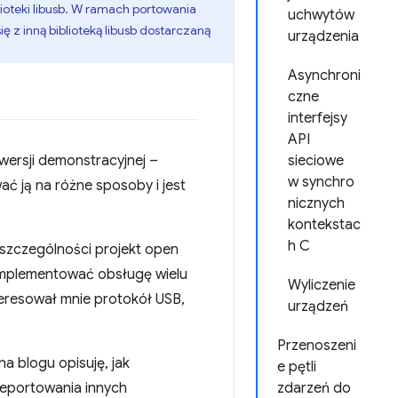
ioteki libusb. W ramach portowania
uchwytów
ę z inną biblioteką libusb dostarczaną
urządzenia
Asynchroni
czne
interfejsy
API
wersji demonstracyjnej –
sieciowe
w synchro
wać ją na różne sposoby i jest
nicznych
kontekstac
h C
szczególności projekt open
zaimplementować obsługę wielu
Wyliczenie
teresował mnie protokół USB,
urządzeń
Przenoszeni
na blogu opisuję, jak
e pętli
zeportowania innych
zdarzeń do