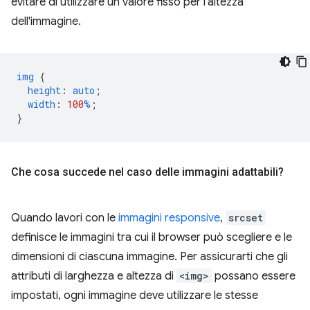
evitare di utilizzare un valore fisso per l'altezza
dell'immagine.
img
{
height
:
auto
;
width
:
100
%
;
}
Che cosa succede nel caso delle immagini adattabili?
Quando lavori con le
immagini responsive
,
srcset
definisce le immagini tra cui il browser può scegliere e le
dimensioni di ciascuna immagine. Per assicurarti che gli
attributi di larghezza e altezza di
<img>
possano essere
impostati, ogni immagine deve utilizzare le stesse