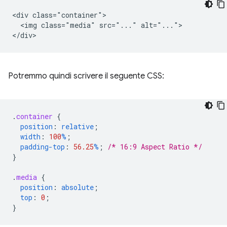
<div class="container">

  <img class="media" src="..." alt="...">

Potremmo quindi scrivere il seguente CSS:
.
container
{
position
:
relative
;
width
:
100
%
;
padding-top
:
56.25
%
;
/* 16:9 Aspect Ratio */
}
.
media
{
position
:
absolute
;
top
:
0
;
}