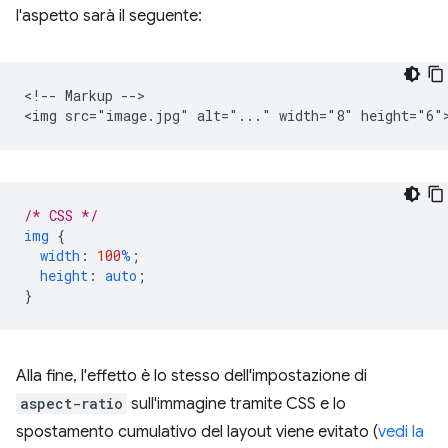
l'aspetto sarà il seguente:
<!-- Markup -->

/* CSS */
img
{
width
:
100
%
;
height
:
auto
;
}
Alla fine, l'effetto è lo stesso dell'impostazione di
aspect-ratio
sull'immagine tramite CSS e lo
spostamento cumulativo del layout viene evitato (
vedi la