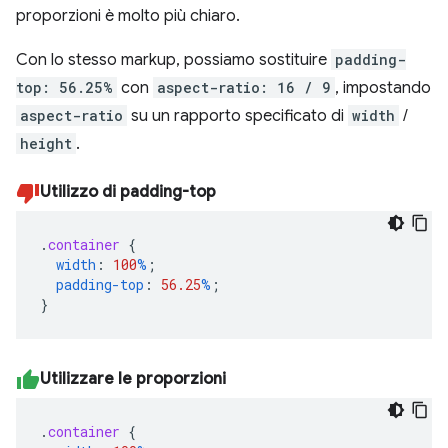
proporzioni è molto più chiaro.
Con lo stesso markup, possiamo sostituire
padding-
top: 56.25%
con
aspect-ratio: 16 / 9
, impostando
aspect-ratio
su un rapporto specificato di
width
/
height
.
Utilizzo di padding-top
.
container
{
width
:
100
%
;
padding-top
:
56.25
%
;
}
Utilizzare le proporzioni
.
container
{