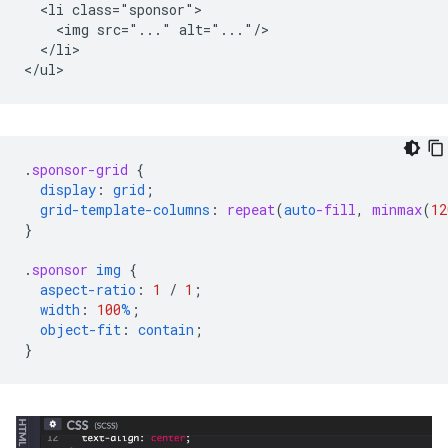
  <li class="sponsor">

    <img src="..." alt="..."/>

  </li>

.
sponsor-grid
{
display
:
grid
;
grid-template-columns
:
repeat
(
auto
-fill
,
minmax
(
12
}
.
sponsor
img
{
aspect-ratio
:
1
/
1
;
width
:
100
%
;
object-fit
:
contain
;
}