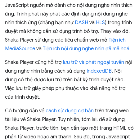
JavaScript nguồn mở dành cho nội dung nghe nhìn thích
ứng. Trình phát này phát các định dạng nội dung nghe
nhìn thích ứng (chẳng hạn như
DASH
và
HLS
) trong trình
duyệt mà không cần sử dụng trình bổ trợ. Thay vào đó,
Shaka Player sử dụng các tiêu chuẩn web mở
Tiện ích
MediaSource
và
Tiện ích nội dung nghe nhìn đã mã hoá
.
Shaka Player cũng hỗ trợ
lưu trữ và phát ngoại tuyến
nội
dung nghe nhìn bằng cách sử dụng
IndexedDB
. Nội
dung có thể được lưu trữ trên bất kỳ trình duyệt nào.
Việc lưu trữ giấy phép phụ thuộc vào khả năng hỗ trợ
của trình duyệt.
Có hướng dẫn về
cách sử dụng cơ bản
trên trang web
tài liệu về Shaka Player. Tuy nhiên, tóm lại, để sử dụng
Shaka Player, trước tiên, bạn cần tạo một trang HTML có
phần tử video hoặc âm thanh. Sau đó, trong JavaScript