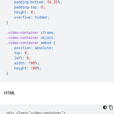
padding-bottom
:
56.25
%
;
padding-top
:
0
;
height
:
0
;
overflow
:
hidden
;
}
.
video-container
iframe
,
.
video-container
object
,
.
video-container
embed
{
position
:
absolute
;
top
:
0
;
left
:
0
;
width
:
100
%
;
height
:
100
%
;
}
HTML
<div class="video-container">
