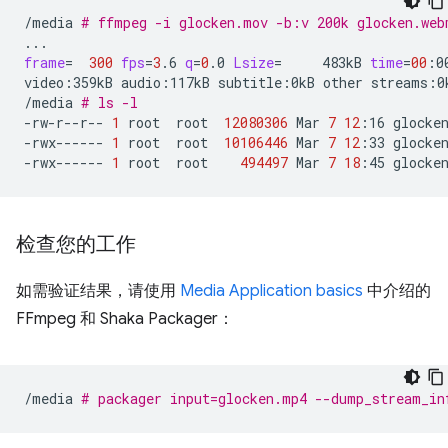
/media
# ffmpeg -i glocken.mov -b:v 200k glocken.web
frame
=
300
fps
=
3
.6
q
=
0
.0
Lsize
=
483kB
time
=
00
:0
video:359kB
audio:117kB
subtitle:0kB
other
streams:0
/media
# ls -l
-rw-r--r--
1
root
root
12080306
Mar
7
12
:16
glocken
-rwx------
1
root
root
10106446
Mar
7
12
:33
glocken
-rwx------
1
root
root
494497
Mar
7
18
:45
检查您的工作
如需验证结果，请使用
Media Application basics
中介绍的
FFmpeg 和 Shaka Packager：
/media
# packager input=glocken.mp4 --dump_stream_in