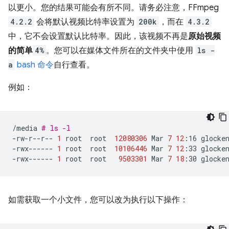
以更小。您的结果可能会有所不同。请务必注意，FFmpeg
4.2.2
会将默认视频比特率设置为
200k
，而在
4.3.2
中，它不会设置默认比特率。因此，该视频不再是
原始视频
的简单
4%
。您可以在媒体文件所在的文件夹中使用
ls -
a
bash 命令
自行查看。
例如：
/media
# ls -l
-rw-r--r--
1
root
root
12080306
Mar
7
12
:16
glocken
-rwx------
1
root
root
10106446
Mar
7
12
:33
glocken
-rwx------
1
root
root
9503301
Mar
7
18
:30
如需获取一个小文件，您可以改为执行以下操作：