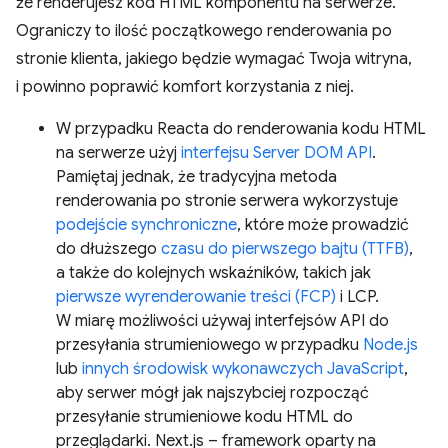
że renderujesz kod HTML komponentu na serwerze.
Ograniczy to ilość początkowego renderowania po
stronie klienta, jakiego będzie wymagać Twoja witryna,
i powinno poprawić komfort korzystania z niej.
W przypadku Reacta do renderowania kodu HTML
na serwerze użyj
interfejsu Server DOM API
.
Pamiętaj jednak, że tradycyjna metoda
renderowania po stronie serwera wykorzystuje
podejście synchroniczne
, które może prowadzić
do dłuższego
czasu do pierwszego bajtu (TTFB)
,
a także do kolejnych wskaźników, takich jak
pierwsze wyrenderowanie treści (FCP)
i LCP.
W miarę możliwości używaj interfejsów API do
przesyłania strumieniowego w przypadku
Node.js
lub
innych środowisk wykonawczych JavaScript
,
aby serwer mógł jak najszybciej rozpocząć
przesyłanie strumieniowe kodu HTML do
przeglądarki. Next.js – framework oparty na