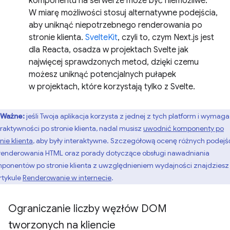
komponentu na serwerze może być niemożliwe.
W miarę możliwości stosuj alternatywne podejścia,
aby uniknąć niepotrzebnego renderowania po
stronie klienta.
SvelteKit
, czyli to, czym Next.js jest
dla Reacta, osadza w projektach Svelte jak
najwięcej sprawdzonych metod, dzięki czemu
możesz uniknąć potencjalnych pułapek
w projektach, które korzystają tylko z Svelte.
Ważne:
jeśli Twoja aplikacja korzysta z jednej z tych platform i wymaga
eraktywności po stronie klienta, nadal musisz
uwodnić komponenty po
nie klienta
, aby były interaktywne. Szczegółową ocenę różnych podejś
renderowania HTML oraz porady dotyczące obsługi nawadniania
ponentów po stronie klienta z uwzględnieniem wydajności znajdziesz
rtykule
Renderowanie w internecie
.
Ograniczanie liczby węzłów DOM
tworzonych na kliencie