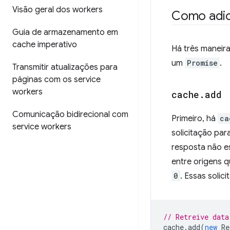
Visão geral dos workers
Como adic
Guia de armazenamento em
cache imperativo
Há três maneir
um
Promise
.
Transmitir atualizações para
páginas com os service
workers
cache
.
add
Comunicação bidirecional com
Primeiro, há
ca
service workers
solicitação par
resposta não e
entre origens
0
. Essas soli
// Retreive data
cache
.
add
(
new
Re