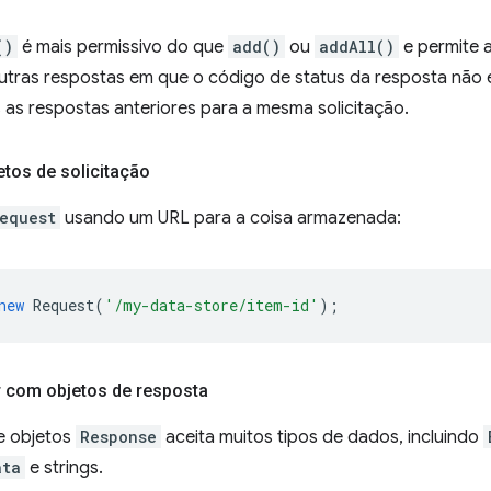
()
é mais permissivo do que
add()
ou
addAll()
e permite 
ras respostas em que o código de status da resposta não est
s as respostas anteriores para a mesma solicitação.
etos de solicitação
equest
usando um URL para a coisa armazenada:
new
Request
(
'/my-data-store/item-id'
);
 com objetos de resposta
e objetos
Response
aceita muitos tipos de dados, incluindo
ata
e strings.