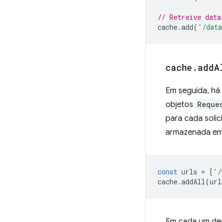
// Retreive data
cache
.
add
(
'/dat
cache
.
add
A
Em seguida, há
objetos
Reque
para cada solic
armazenada em
const
urls
=
[
'/
cache
.
addAll
(
url
Em cada um des