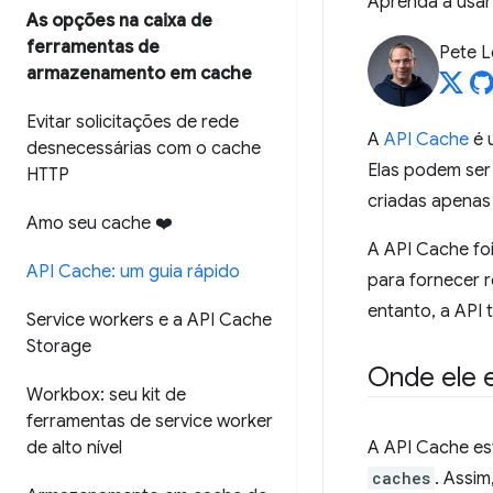
Aprenda a usar 
As opções na caixa de
ferramentas de
Pete 
armazenamento em cache
Evitar solicitações de rede
A
API Cache
é 
desnecessárias com o cache
Elas podem ser 
HTTP
criadas apenas
Amo seu cache ❤️
A API Cache foi
API Cache: um guia rápido
para fornecer 
entanto, a AP
Service workers e a API Cache
Storage
Onde ele e
Workbox: seu kit de
ferramentas de service worker
de alto nível
A API Cache es
caches
. Assi