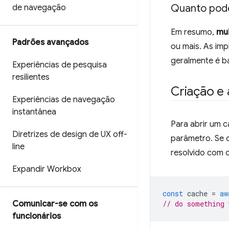
Quanto pod
de navegação
Em resumo,
mu
Padrões avançados
ou mais. As im
geralmente é b
Experiências de pesquisa
resilientes
Criação e
Experiências de navegação
instantânea
Para abrir um 
Diretrizes de design de UX off-
parâmetro. Se 
line
resolvido com 
Expandir Workbox
const
cache
=
aw
Comunicar-se com os
// do something 
funcionários