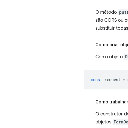
O método
put
são CORS ou out
substituir toda
Como criar obj
Crie o objeto
R
const
request
=
Como trabalhar
O construtor d
objetos
FormD