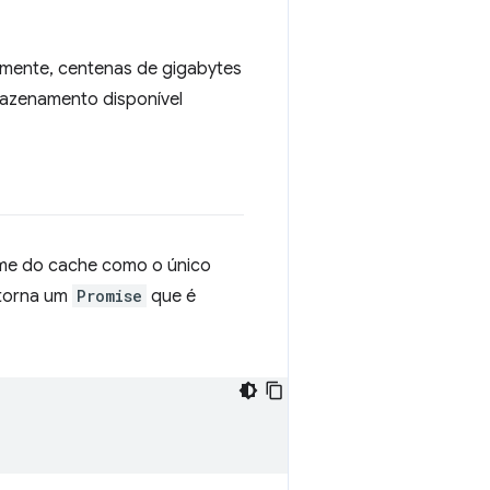
lmente, centenas de gigabytes
mazenamento disponível
ome do cache como o único
etorna um
Promise
que é