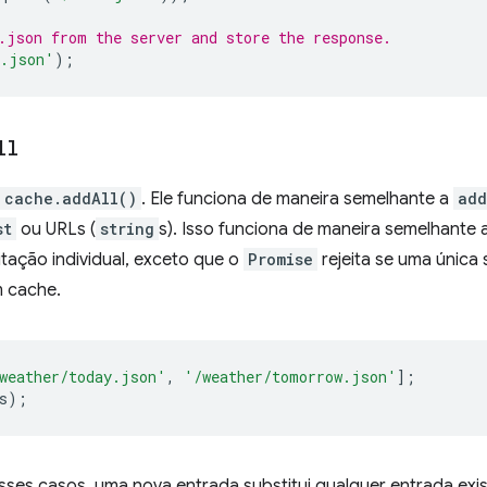
.json from the server and store the response.
a.json'
);
ll
cache.addAll()
. Ele funciona de maneira semelhante a
add
st
ou URLs (
string
s). Isso funciona de maneira semelhant
itação individual, exceto que o
Promise
rejeita se uma única 
 cache.
weather/today.json'
,
'/weather/tomorrow.json'
];
s
);
ses casos, uma nova entrada substitui qualquer entrada exis