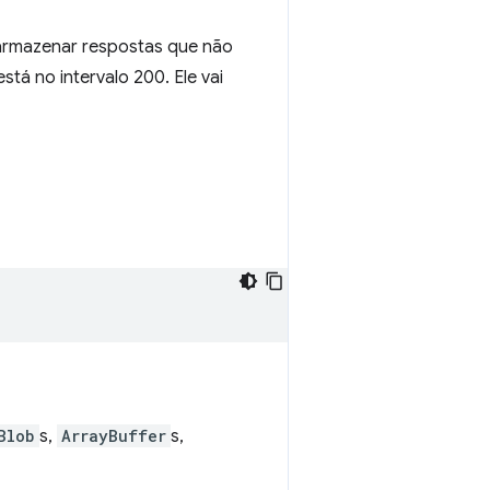
armazenar respostas que não
á no intervalo 200. Ele vai
Blob
s,
ArrayBuffer
s,