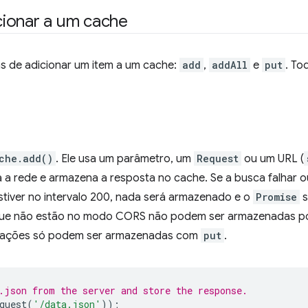
ionar a um cache
as de adicionar um item a um cache:
add
,
addAll
e
put
. To
che.add()
. Ele usa um parâmetro, um
Request
ou um URL (
a a rede e armazena a resposta no cache. Se a busca falhar o
stiver no intervalo 200, nada será armazenado e o
Promise
s
 que não estão no modo CORS não podem ser armazenadas 
citações só podem ser armazenadas com
put
.
.json from the server and store the response.
quest
(
'/data.json'
));