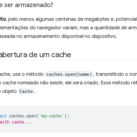
e ser armazenado?
ito
, pelo menos algumas centenas de megabytes e, potencia
plementações do navegador variam, mas a quantidade de ar
aseada no armazenamento disponível no dispositivo.
 abertura de um cache
cache, use o método
caches.open(name)
, transmitindo o n
o cache nomeado não existir, ele será criado. Esse método r
o objeto
Cache
.
ait
caches
.
open
(
'my-cache'
);
with cache...