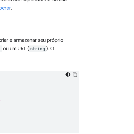
perar
.
riar e armazenar seu próprio
t
ou um URL (
string
). O
.