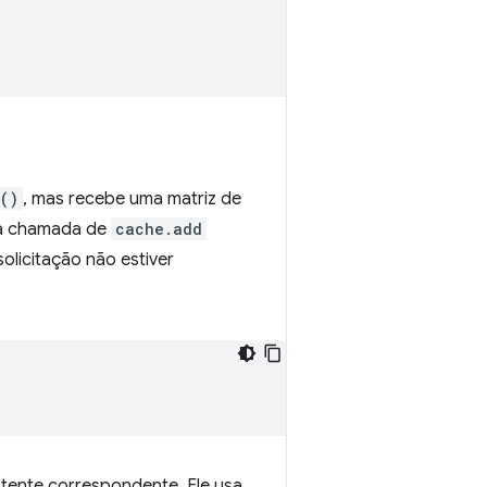
()
, mas recebe uma matriz de
e a chamada de
cache.add
solicitação não estiver
tente correspondente. Ele usa