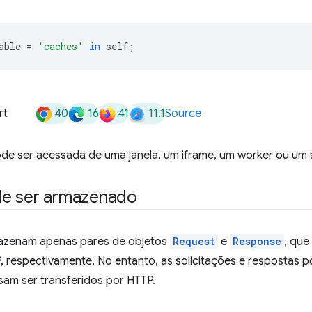
able
=
'caches'
in
self
;
40
16
41
11.1
rt
Source
de ser acessada de uma janela, um iframe, um worker ou um s
e ser armazenado
azenam apenas pares de objetos
Request
e
Response
, que
, respectivamente. No entanto, as solicitações e respostas 
am ser transferidos por HTTP.