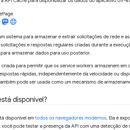
a API Cache para disponibilizar os dados do aplicativo off-lin
LePage
um sistema para armazenar e extrair solicitações de rede e 
solicitações e respostas regulares criadas durante a execuç
 para armazenar dados para uso posterior.
 criada para permitir que os service workers armazenem em c
respostas rápidas, independentemente da velocidade ou dispo
I também pode ser usada como um mecanismo de armazename
stá disponível?
tá disponível em
todos os navegadores modernos
. Ela é exp
m, você pode testar a presença da API com uma detecção de r