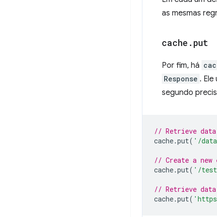
as mesmas regr
cache
.
put
Por fim, há
cac
Response
. El
segundo preci
// Retrieve data
cache
.
put
(
'/dat
// Create a new 
cache
.
put
(
'/tes
// Retrieve data
cache
.
put
(
'http