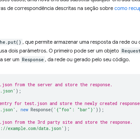
as de correspondência descritas na seção sobre
como recu
he.put()
, que permite armazenar uma resposta da rede ou c
e usa dois parâmetros. O primeiro pode ser um objeto
Reques
sa ser um
Response
, da rede ou gerado pelo seu código.
.json from the server and store the response.
a.json'
);
entry for test.json and store the newly created response
t.json'
,
new
Response
(
'{"foo": "bar"}'
));
.json from the 3rd party site and store the response.
s://example.com/data.json'
);