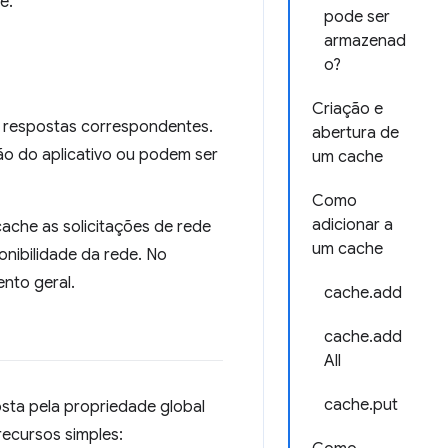
e.
pode ser
armazenad
o?
Criação e
as respostas correspondentes.
abertura de
ão do aplicativo ou podem ser
um cache
Como
adicionar a
ache as solicitações de rede
um cache
nibilidade da rede. No
nto geral.
cache.add
cache.add
All
cache.put
osta pela propriedade global
ecursos simples: