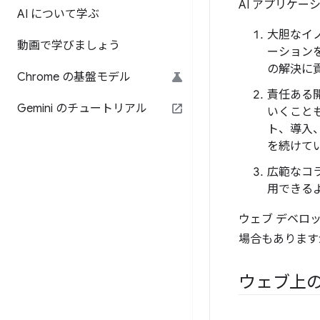
AI アプリケ
AI について学ぶ
大胆なイ
動画で学びましょう
ーション
の解決に貢
Chrome の基盤モデル
責任ある
Gemini のチュートリアル
いくことも
ト、導入、
を続けて
広範なコラ
用できる
ウェブ デベロ
場合もあります
ウェブ上