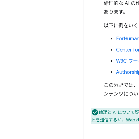
倫理的な AI
あります。
以下に例をいく
ForHuman
Center for
W3C ワ
Authorshi
この分野では、
ンテンツについ
倫理と AI につ
トを送信
するか、
Web.