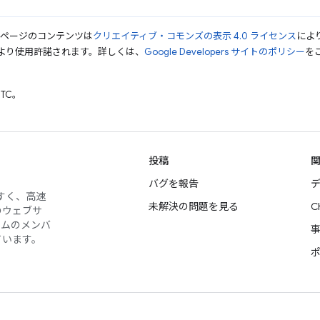
のページのコンテンツは
クリエイティブ・コモンズの表示 4.0 ライセンス
によ
より使用許諾されます。詳しくは、
Google Developers サイトのポリシー
をご
UTC。
投稿
バグを報告
デ
やすく、高速
未解決の問題を見る
C
のウェブサ
ームのメンバ
ています。