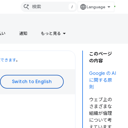
/
払い
通知
もっと見る
このページ
聴できます
。
の内容
Google の AI
に関する原
則
ウェブ上の
さまざまな
組織が倫理
について考
えています