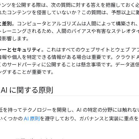
テンツを公開する際は、次の質問に対する答えを把握しておく
れたコンテンツを侵害していないか？この質問は、予想以上に
と差別
。コンピュータとアルゴリズムは人間によって構築され
トレーニングされるため、人間のバイアスや有害なステレオタ
接影響します。
シーとセキュリティ
。これはすべてのウェブサイトとウェブ ア
情報や個人を特定できる情報がある場合は重要です。クラウド A
くのサードパーティに公開することは懸念事項です。データ送
ングすることが重要です。
の AI に関する原則
は、責任を持ってテクノロジーを開発し、AI の特定の分野には触れ
 はいくつかの
AI 原則
を遵守しており、ガバナンスと実装に重点を