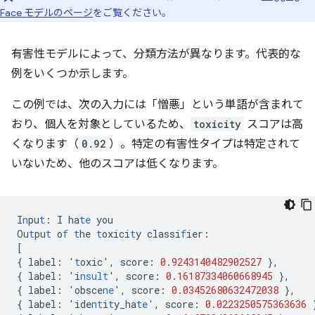
Face モデルのページ
をご覧ください。
有害性モデルによって、分類方法が異なります。代表的な
例をいくつか示します。
この例では、次の入力には「憎悪」という単語が含まれて
おり、個人を対象としているため、
toxicity
スコアは高
くなります（
0.92
）。特定の有害性タイプは特定されて
いないため、他のスコアは低くなります。
I
n
pu
t
:
I
ha
te
you
Ou
t
pu
t
o
f
t
he
t
oxici
t
y
classi
f
ier
:
[
{
label
:
'
t
oxic'
,
score
:
0.9243140482902527
},
{
label
:
'i
nsult
'
,
score
:
0.16187334060668945
},
{
label
:
'obsce
ne
'
,
score
:
0.03452680632472038
},
{
label
:
'ide
nt
i
t
y_ha
te
'
,
score
:
0.0223250575363636