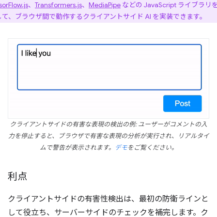
sorFlow.js
、
Transformers.js
、
MediaPipe
などの JavaScript ライブラリ
して、ブラウザ間で動作するクライアントサイド AI を実装できます。
クライアントサイドの有害な表現の検出の例: ユーザーがコメントの入
力を停止すると、ブラウザで有害な表現の分析が実行され、リアルタイ
ムで警告が表示されます。
デモ
をご覧ください。
利点
クライアントサイドの有害性検出は、最初の防衛ラインと
して役立ち、サーバーサイドのチェックを補完します。ク