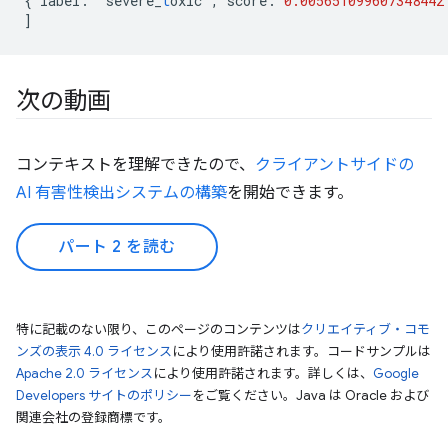
{
label
:
'severe_
t
oxic'
,
score
:
0.005651099607348442
]
次の動画
コンテキストを理解できたので、
クライアントサイドの
AI 有害性検出システムの構築
を開始できます。
パート 2 を読む
特に記載のない限り、このページのコンテンツは
クリエイティブ・コモ
ンズの表示 4.0 ライセンス
により使用許諾されます。コードサンプルは
Apache 2.0 ライセンス
により使用許諾されます。詳しくは、
Google
Developers サイトのポリシー
をご覧ください。Java は Oracle および
関連会社の登録商標です。