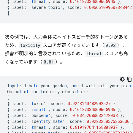
{
label
:
'
t
hrea
t
'
,
score
:
0.16187334060668945
},
{
label
:
'severe_
t
oxic'
,
score
:
0.005651099607348442
]
次の例では、入力全体にヘイトスピーチ的なトーンがある
ため、
toxicity
スコアが高くなっています（
0.92
）。
損害が明示的に言及されているため、
threat
スコアも高
くなっています（
0.81
）。
I
n
pu
t
:
I
ha
te
your
garde
n
,
a
n
d
I
will
kill
your
pla
n
Ou
t
pu
t
o
f
t
he
t
oxici
t
y
classi
f
ier
:
[
{
label
:
'
t
oxic'
,
score
:
0.9243140482902527
},
{
label
:
'i
nsult
'
,
score
:
0.16187334060668945
},
{
label
:
'obsce
ne
'
,
score
:
0.03452680632472038
},
{
label
:
'ide
nt
i
t
y_ha
te
'
,
score
:
0.0223250575363636
{
label
:
'
t
hrea
t
'
,
score
:
0.819197041168808937
},