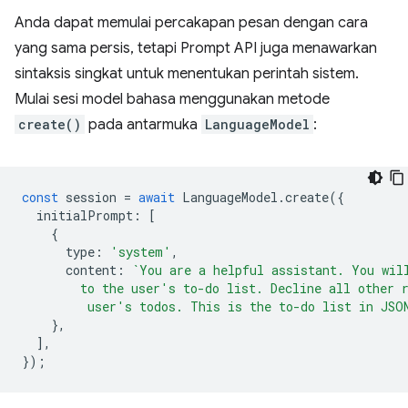
Anda dapat memulai percakapan pesan dengan cara
yang sama persis, tetapi Prompt API juga menawarkan
sintaksis singkat untuk menentukan perintah sistem.
Mulai sesi model bahasa menggunakan metode
create()
pada antarmuka
LanguageModel
:
const
session
=
await
LanguageModel
.
create
({
initialPrompt
:
[
{
type
:
'system'
,
content
:
`You are a helpful assistant. You wil
        to the user's to-do list. Decline all other 
         user's todos. This is the to-do list in JSO
},
],
});