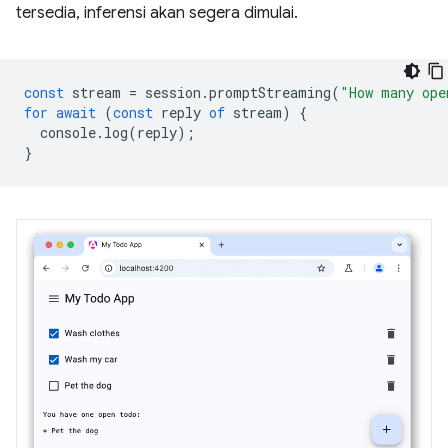
tersedia, inferensi akan segera dimulai.
const
stream
=
session
.
promptStreaming
(
"How many ope
for
await
(
const
reply
of
stream
)
{
console
.
log
(
reply
);
}