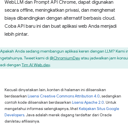
WebLLM dan Prompt API Chrome, dapat digunakan
secara offline, meningkatkan privasi, dan menghemat
biaya dibandingkan dengan alternatif berbasis cloud.
Coba API baru ini dan buat aplikasi web Anda menjadi
lebih pintar.
Apakah Anda sedang membangun aplikasi keren dengan LLM? Kami i
getahuinya. Tweet kami di
@ChromiumDev
atau jadwalkan jam konsul
badi dengan
Tim AI Web.dev
.
Kecuali dinyatakan lain, konten di halaman ini dilisensikan
berdasarkan
Lisensi Creative Commons Attribution 4.0
, sedangkan
contoh kode dilisensikan berdasarkan
Lisensi Apache 2.0
. Untuk
mengetahui informasi selengkapnya, lihat
Kebijakan Situs Google
Developers
. Java adalah merek dagang terdaftar dari Oracle
dan/atau afiliasinya.