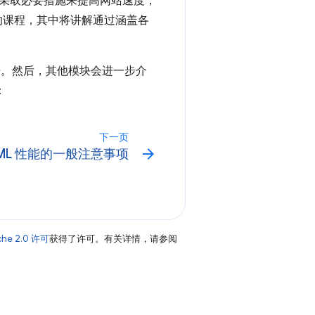
采取必要措施来提高网站速度，
习的课程，其中将讲解通过涵盖各
始。然后，其他模块会进一步介
：
下一页
arrow_forward
TML 性能的一般注意事项
che 2.0 许可
获得了许可。有关详情，请参阅