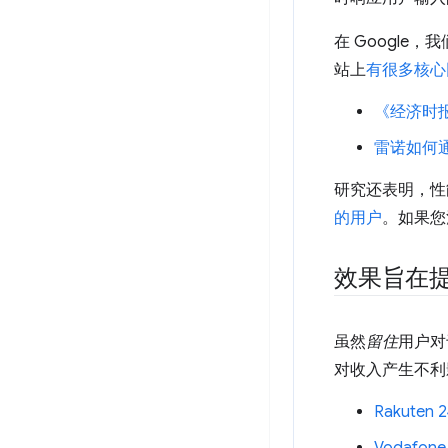
在 Google
站上
有很多核心
《经济时
雷诺如何通过
研究还表明，性
的用户
。如果您
效果旨在
虽然
留住
用户对
对收入产生不利
Rakute