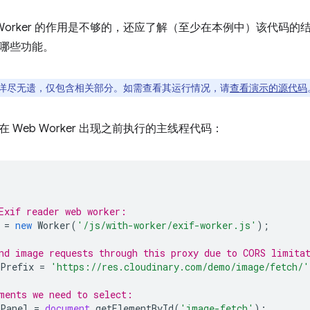
 Worker 的作用是不够的，还应了解（至少在本例中）该代码的结构
哪些功能。
详尽无遗，仅包含相关部分。如需查看其运行情况，请
查看演示的源代码
 Web Worker 出现之前执行的主线程代码：
Exif reader web worker:
=
new
Worker
(
'/js/with-worker/exif-worker.js'
);
nd image requests through this proxy due to CORS limita
Prefix
=
'https://res.cloudinary.com/demo/image/fetch/'
ments we need to select:
Panel
=
document
.
getElementById
(
'image-fetch'
);