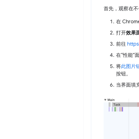
首先，观察在不使
在 Chr
打开
效果
前往
http
在“性能
将
此图片
按钮。
当界面填充