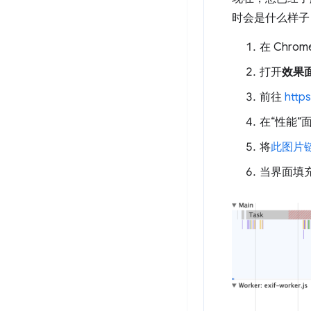
时会是什么样子
在 Chr
打开
效果
前往
http
在“性能
将
此图片
当界面填充