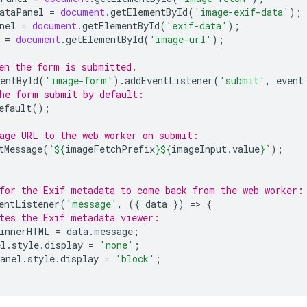
ataPanel
=
document
.
getElementById
(
'image-exif-data'
);
nel
=
document
.
getElementById
(
'exif-data'
);
=
document
.
getElementById
(
'image-url'
);
en the form is submitted.
entById
(
'image-form'
).
addEventListener
(
'submit'
,
event
he form submit by default:
efault
();
age URL to the web worker on submit:
tMessage
(
`
${
imageFetchPrefix
}${
imageInput
.
value
}
`
);
for the Exif metadata to come back from the web worker:
entListener
(
'message'
,
({
data
})
=
>
{
tes the Exif metadata viewer:
innerHTML
=
data
.
message
;
el
.
style
.
display
=
'none'
;
anel
.
style
.
display
=
'block'
;