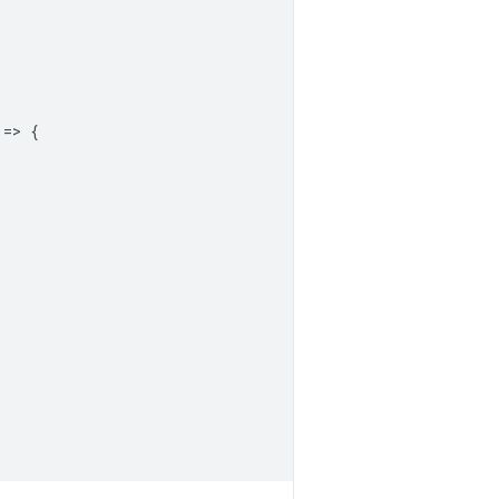
=
>
{