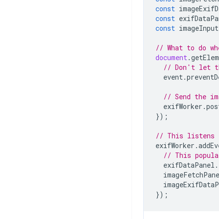
const
imageExifD
const
exifDataPa
const
imageInput
// What to do wh
document
.
getElem
// Don't let t
event
.
preventD
// Send the im
exifWorker
.
pos
});
// This listens 
exifWorker
.
addEv
// This popula
exifDataPanel
.
imageFetchPan
imageExifDataP
});