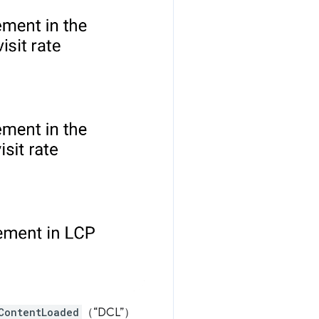
ContentLoaded
（“DCL”）