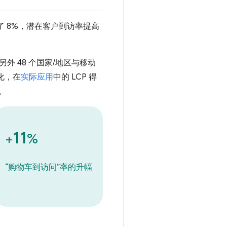
增加了 8%，潜在客户到访率提高
外 48 个国家/地区与移动
优化，在
实际应用
中的 LCP 得
%。
11
+
%
“购物车到访问”率的升幅