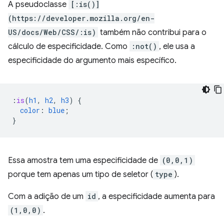
A pseudoclasse
[:is()]
(https://developer.mozilla.org/en-
US/docs/Web/CSS/:is)
também não contribui para o
cálculo de especificidade. Como
:not()
, ele usa a
especificidade do argumento mais específico.
:
is
(
h1
,
h2
,
h3
)
{
color
:
blue
;
}
Essa amostra tem uma especificidade de
(0,0,1)
porque tem apenas um tipo de seletor (
type
).
Com a adição de um
id
, a especificidade aumenta para
(1,0,0)
.