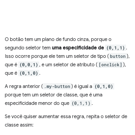
O botão tem um plano de fundo cinza, porque o
segundo seletor tem
uma especificidade de
(0,1,1)
.
Isso ocorre porque ele tem um seletor de tipo (
button
),
que é
(0,0,1)
, e um seletor de atributo (
[onclick]
),
que é
(0,1,0)
.
A regra anterior (
.my-button
) é igual a
(0,1,0)
porque tem um seletor de classe, que é uma
especificidade menor do que
(0,1,1)
.
Se você quiser aumentar essa regra, repita o seletor de
classe assim: