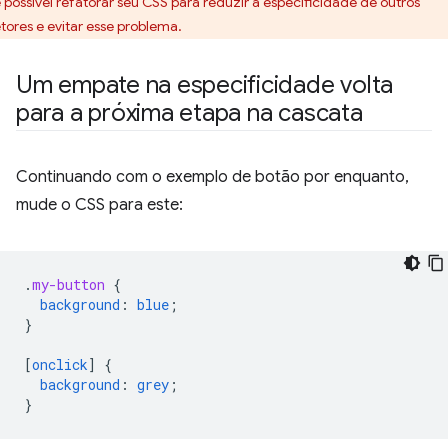
é possível refatorar seu CSS para reduzir a especificidade de outros
etores e evitar esse problema.
Um empate na especificidade volta
para a próxima etapa na cascata
Continuando com o exemplo de botão por enquanto,
mude o CSS para este:
.
my-button
{
background
:
blue
;
}
[
onclick
]
{
background
:
grey
;
}