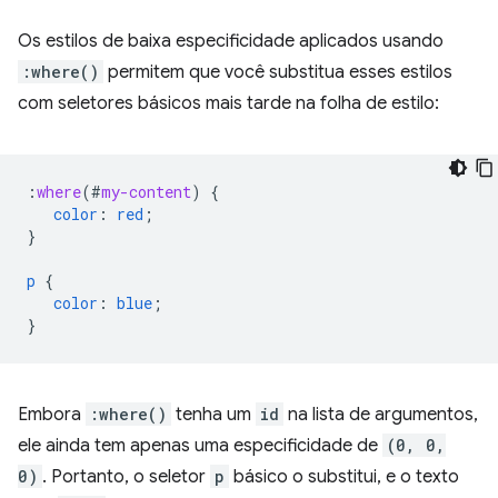
Os estilos de baixa especificidade aplicados usando
:where()
permitem que você substitua esses estilos
com seletores básicos mais tarde na folha de estilo:
:
where
(
#
my-content
)
{
color
:
red
;
}
p
{
color
:
blue
;
}
Embora
:where()
tenha um
id
na lista de argumentos,
ele ainda tem apenas uma especificidade de
(0, 0,
0)
. Portanto, o seletor
p
básico o substitui, e o texto