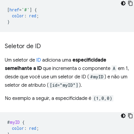
[
href
=
'#'
]
{
color
:
red
;
}
Seletor de ID
Um seletor de
ID
adiciona uma
especificidade
semelhante a ID
que incrementa o componente
A
em 1,
desde que você use um seletor de ID (
#myID
) e não um
seletor de atributo (
[id="myID"]
).
No exemplo a seguir, a especificidade é
(1,0,0)
#
myID
{
color
:
red
;