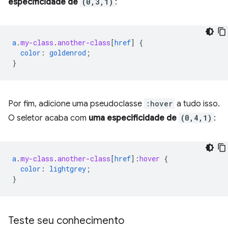
especificidade de
(0,3,1)
:
a
.
my-class
.
another-class
[
href
]
{
color
:
goldenrod
;
}
Por fim, adicione uma pseudoclasse
:hover
a tudo isso.
O seletor acaba com
uma especificidade de
(0,4,1)
:
a
.
my-class
.
another-class
[
href
]
:
hover
{
color
:
lightgrey
;
}
Teste seu conhecimento