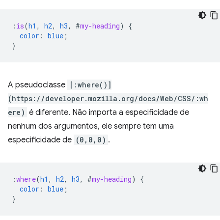
:
is
(
h1
,
h2
,
h3
,
#
my-heading
)
{
color
:
blue
;
}
A pseudoclasse
[:where()]
(https://developer.mozilla.org/docs/Web/CSS/:wh
ere)
é diferente. Não importa a especificidade de
nenhum dos argumentos, ele sempre tem uma
especificidade de
(0,0,0)
.
:
where
(
h1
,
h2
,
h3
,
#
my-heading
)
{
color
:
blue
;
}