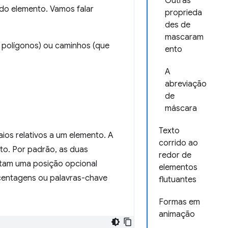
Outras
 do elemento. Vamos falar
proprieda
des de
mascaram
 polígonos) ou caminhos (que
ento
A
abreviação
de
máscara
Texto
ios relativos a um elemento. A
corrido ao
o. Por padrão, as duas
redor de
itam uma posição opcional
elementos
centagens ou palavras-chave
flutuantes
Formas em
animação