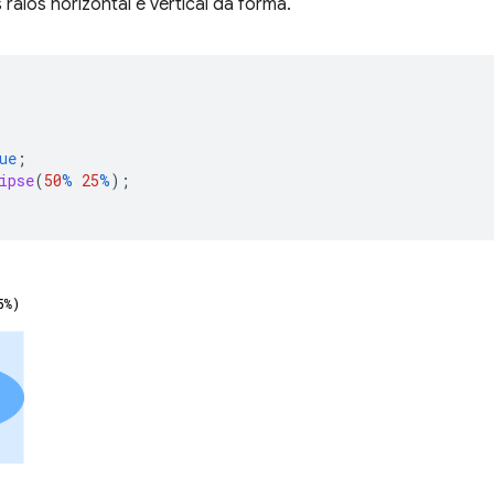
raios horizontal e vertical da forma.
ue
;
ipse
(
50
%
25
%
);