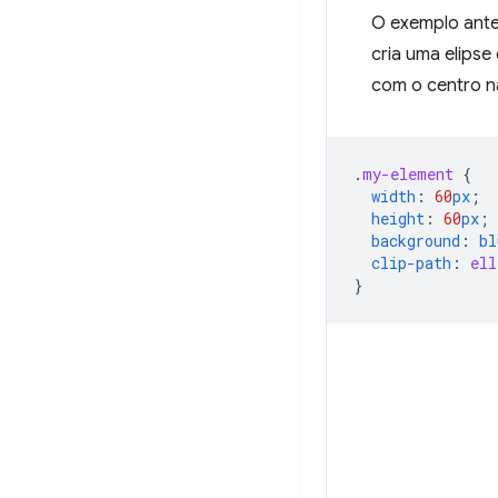
O exemplo ante
cria uma elipse
com o centro n
.
my-element
{
width
:
60
px
;
height
:
60
px
;
background
:
bl
clip-path
:
ell
}