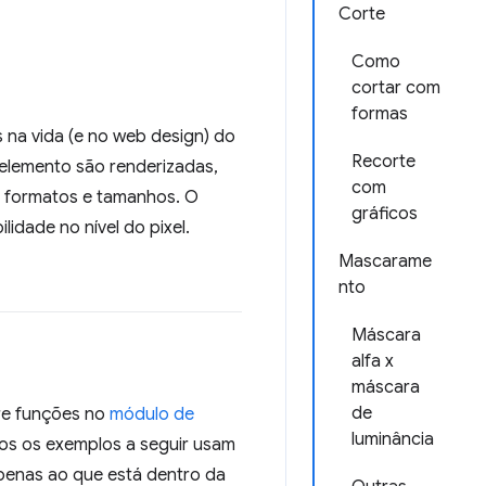
Corte
Como
cortar com
formas
 na vida (e no web design) do
Recorte
 elemento são renderizadas,
com
s formatos e tamanhos. O
gráficos
idade no nível do pixel.
Mascarame
nto
Máscara
alfa x
máscara
de
re funções no
módulo de
luminância
dos os exemplos a seguir usam
 apenas ao que está dentro da