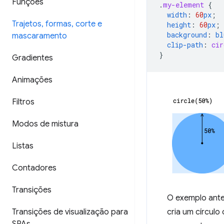
Funções
.
my-element
{
width
:
60
px
;
Trajetos
,
formas
,
corte e
height
:
60
px
;
background
:
bl
mascaramento
clip-path
:
cir
}
Gradientes
Animações
Filtros
Modos de mistura
Listas
Contadores
Transições
O exemplo ante
Transições de visualização para
cria um círculo