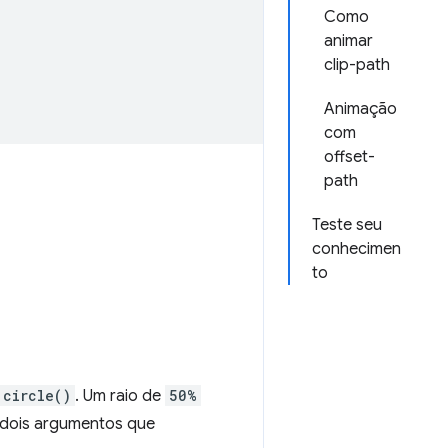
Como
animar
clip-path
Animação
com
offset-
path
Teste seu
conhecimen
to
circle()
. Um raio de
50%
 dois argumentos que