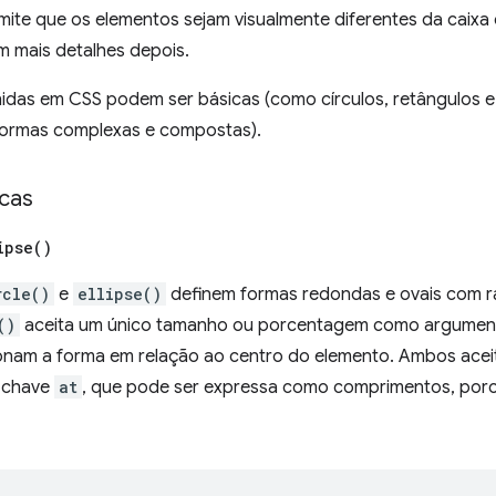
mite que os elementos sejam visualmente diferentes da caixa
m mais detalhes depois.
nidas em CSS podem ser básicas (como círculos, retângulos e
formas complexas e compostas).
cas
ipse(
)
rcle()
e
ellipse()
definem formas redondas e ovais com ra
()
aceita um único tamanho ou porcentagem como argument
onam a forma em relação ao centro do elemento. Ambos ace
a-chave
at
, que pode ser expressa como comprimentos, por