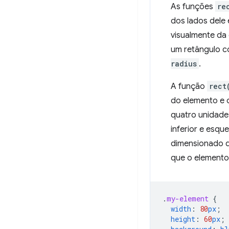
As funções
re
dos lados dele 
visualmente da
um retângulo c
radius
.
A função
rect
do elemento e 
quatro unidade
inferior e esq
dimensionado 
que o element
.
my-element
{
width
:
80
px
;
height
:
60
px
;