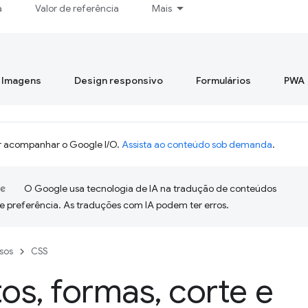
a
Valor de referência
Mais
Imagens
Design responsivo
Formulários
PWA
 acompanhar o Google I/O.
Assista ao conteúdo sob demanda
.
O Google usa tecnologia de IA na tradução de conteúdos
e preferência. As traduções com IA podem ter erros.
sos
CSS
tos
,
formas
,
corte e