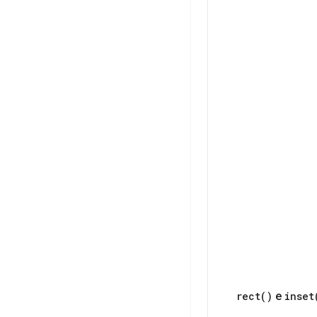
rect(
)
e
inset