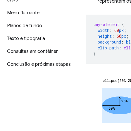
SPAs
representam os 
Menu flutuante
.
my-element
{
Planos de fundo
width
:
60
px
;
height
:
60
px
;
Texto e tipografia
background
:
bl
clip-path
:
ell
Consultas em contêiner
}
Conclusão e próximas etapas