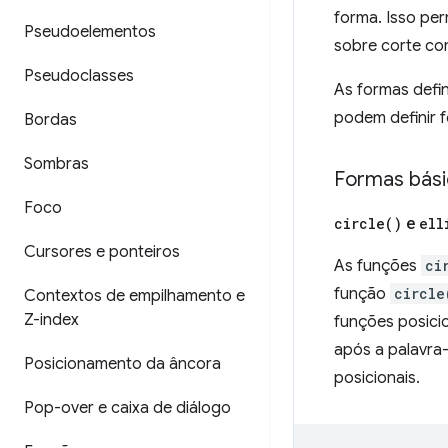
forma. Isso per
Pseudoelementos
sobre corte co
Pseudoclasses
As formas defi
podem definir 
Bordas
Sombras
Formas bási
Foco
circle(
)
e
ell
Cursores e ponteiros
As funções
ci
função
circle
Contextos de empilhamento e
Z-index
funções posici
após a palavr
Posicionamento da âncora
posicionais.
Pop-over e caixa de diálogo