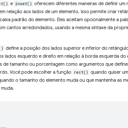
ct()
e
inset()
oferecem diferentes maneiras de definir um 
em relação aos lados de um elemento. Isso permite criar ret
 caixa padrão do elemento. Eles aceitam opcionalmente a pa
om cantos arredondados, usando a mesma sintaxe da propr
()
define a posição dos lados superior e inferior do retângul
os lados esquerdo e direito em relação à borda esquerda do 
s de tamanho ou porcentagem como argumentos que definem o
uerdo. Você pode escolher a função
rect()
quando quiser um 
quando o tamanho do elemento muda ou que mantenha as m
o muda.