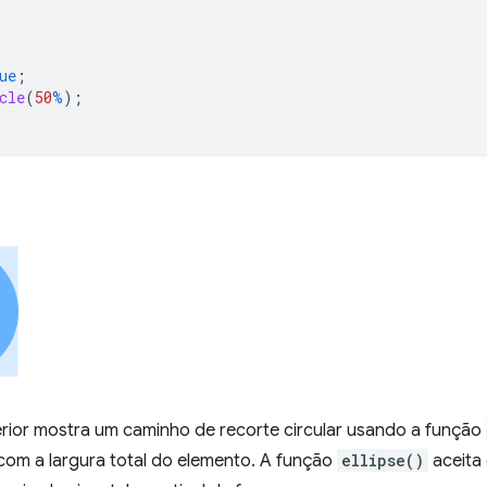
ue
;
cle
(
50
%
);
rior mostra um caminho de recorte circular usando a função
 com a largura total do elemento. A função
ellipse()
aceita