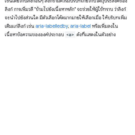
เช่นเดียวกับลิงก์อื่นๆ ลิงก์ข้ามควรมีบริบทเกี่ยวกับวัตถุประสงค์ของ
ลิงก์ การเพิ่มวลี "ข้ามไปยังเนื้อหาหลัก" จะช่วยให้ผู้ใช้ทราบ ว่าลิงก์
จะนำไปยังส่วนใด มีตัวเลือกโค้ดมากมายให้เลือกเมื่อ ให้บริบทเพิ่ม
เติมแก่ลิงก์ เช่น
aria-labelledby
,
aria-label
หรือเพิ่มลงใน
เนื้อหาข้อความขององค์ประกอบ
<a>
ดังที่แสดงในตัวอย่าง