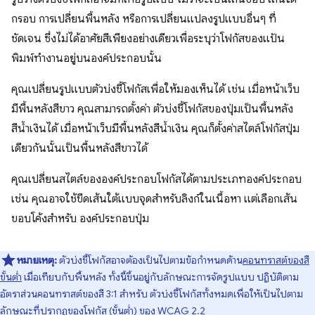
กรอบ การเปลี่ยนพื้นหลัง หรือการเปลี่ยนแปลงรูปแบบอื่นๆ ที่
ชัดเจน ซึ่งไม่ได้อาศัยสีเพียงอย่างเดียวเพื่อระบุว่าโฟกัสของแป้น
พิมพ์ทำงานอยู่บนองค์ประกอบนั้น
คุณเปลี่ยนรูปแบบตัวบ่งชี้โฟกัสเพื่อให้มองเห็นได้ เช่น เมื่อหน้าเว็บ
มีพื้นหลังสีขาว คุณสามารถตั้งค่า ตัวบ่งชี้โฟกัสของปุ่มเป็นพื้นหลัง
สีน้ำเงินได้ เมื่อหน้าเว็บมีพื้นหลังสีน้ำเงิน คุณก็ตั้งค่าสไตล์โฟกัสปุ่ม
เดียวกันนั้นเป็นพื้นหลังสีขาวได้
คุณเปลี่ยนสไตล์ขององค์ประกอบโฟกัสได้ตามประเภทองค์ประกอบ
เช่น คุณอาจใช้ขีดเส้นใต้แบบจุดสำหรับลิงก์ในเนื้อหา แต่เลือกเส้น
ขอบโค้งสำหรับ องค์ประกอบปุ่ม
หมายเหตุ:
ตัวบ่งชี้โฟกัสอาจต้องเป็นไปตามข้อกำหนดด้าน
คอนทราสต์ของสี
ขั้นต่ำ
เมื่อเทียบกับพื้นหลัง ทั้งนี้ขึ้นอยู่กับลักษณะการจัดรูปแบบ ปฏิบัติตาม
อัตราส่วนคอนทราสต์ของสี 3:1 สำหรับ ตัวบ่งชี้โฟกัสทั้งหมดเพื่อให้เป็นไปตาม
ลักษณะที่ปรากฏของโฟกัส (ขั้นต่ำ) ของ WCAG 2.2