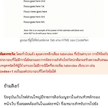
ดูขณะที่ผู้ใช้คีย์บอร์ดกด Tab ผ่าน HTML ของ CodePen
ข้อควรระวัง:
โดยทั่วไปแล้ว คุณควรหลีกเลี่ยง tabindex ที่เป็นค่าบวก การให้โฟกั
์ประกอบที่ไม่มีการโต้ตอบและการขัดขวางลำดับโฟกัสปกติอาจสร้างความสับสนแ
หงุดหงิดให้ผู้ใช้ แทบจะไม่มีกรณีใดที่ควรเพิ่ม tabindex เชิงบวก เช่น
ลงในองค์ประกอบที่โฟกัสไม่ได้
index=1
ข้ามลิงก์
ปัจจุบันเว็บไซต์ส่วนใหญ่มีรายการลิงก์เมนูยาวในส่วนหัวหลักของ
หน้าเว็บ ซึ่งสอดคล้องกันในแต่ละหน้า ซึ่งเหมาะสําหรับการไปยัง