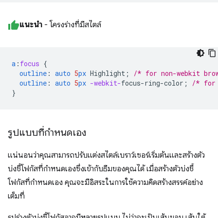
แนะนำ
- โครงร่างที่มีสไตล์
a
:
focus
{
outline
:
auto
5
px
Highlight
;
/* for non-webkit bro
outline
:
auto
5
px
-webkit-
focus-ring-color
;
/* for
}
รูปแบบที่กำหนดเอง
แน่นอนว่าคุณสามารถปรับแต่งสไตล์เบราว์เซอร์เริ่มต้นและสร้างตัว
บ่งชี้โฟกัสที่กำหนดเองซึ่งเข้ากับธีมของคุณได้ เมื่อสร้างตัวบ่งชี้
โฟกัสที่กำหนดเอง คุณจะมีอิสระในการใช้ความคิดสร้างสรรค์อย่าง
เต็มที่
รูปร่างตัวบ่งชี้โฟกัสอาจมีหลายรูปแบบ ไม่ว่าจะเป็นเส้นขอบ เส้นใต้