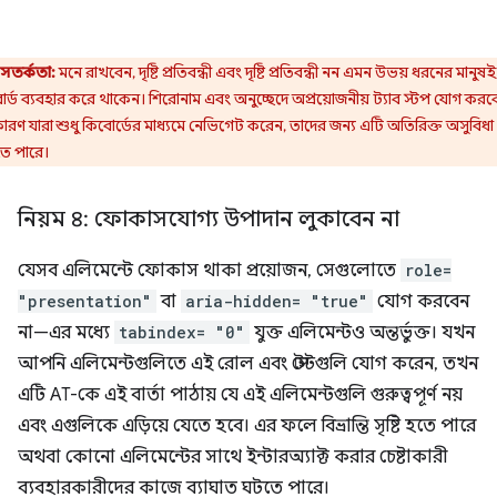
সতর্কতা:
মনে রাখবেন, দৃষ্টি প্রতিবন্ধী এবং দৃষ্টি প্রতিবন্ধী নন এমন উভয় ধরনের মানুষই
র্ড ব্যবহার করে থাকেন। শিরোনাম এবং অনুচ্ছেদে অপ্রয়োজনীয় ট্যাব স্টপ যোগ করব
কারণ যারা শুধু কিবোর্ডের মাধ্যমে নেভিগেট করেন, তাদের জন্য এটি অতিরিক্ত অসুবিধা সৃ
ে পারে।
নিয়ম ৪: ফোকাসযোগ্য উপাদান লুকাবেন না
যেসব এলিমেন্টে ফোকাস থাকা প্রয়োজন, সেগুলোতে
role=
"presentation"
বা
aria-hidden= "true"
যোগ করবেন
না—এর মধ্যে
tabindex= "0"
যুক্ত এলিমেন্টও অন্তর্ভুক্ত। যখন
আপনি এলিমেন্টগুলিতে এই রোল এবং স্টেটগুলি যোগ করেন, তখন
এটি AT-কে এই বার্তা পাঠায় যে এই এলিমেন্টগুলি গুরুত্বপূর্ণ নয়
এবং এগুলিকে এড়িয়ে যেতে হবে। এর ফলে বিভ্রান্তি সৃষ্টি হতে পারে
অথবা কোনো এলিমেন্টের সাথে ইন্টারঅ্যাক্ট করার চেষ্টাকারী
ব্যবহারকারীদের কাজে ব্যাঘাত ঘটতে পারে।