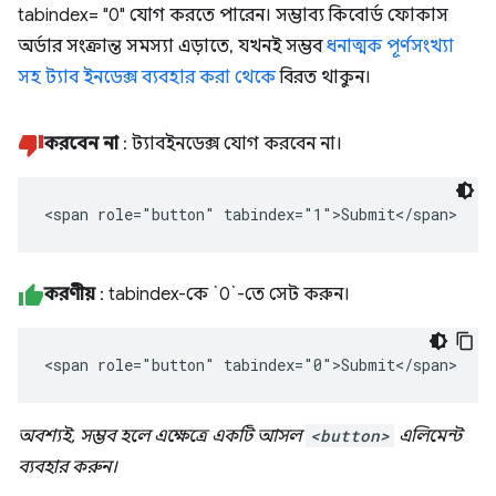
tabindex= "0" যোগ করতে পারেন। সম্ভাব্য কিবোর্ড ফোকাস
অর্ডার সংক্রান্ত সমস্যা এড়াতে, যখনই সম্ভব
ধনাত্মক পূর্ণসংখ্যা
সহ ট্যাব ইনডেক্স ব্যবহার করা থেকে
বিরত থাকুন।
করবেন না
: ট্যাবইনডেক্স যোগ করবেন না।
<span role="button" tabindex="1">Submit</span>
করণীয়
: tabindex-কে `0`-তে সেট করুন।
<span role="button" tabindex="0">Submit</span>
অবশ্যই, সম্ভব হলে এক্ষেত্রে একটি আসল
<button>
এলিমেন্ট
ব্যবহার করুন।