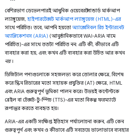
বেশিরভাগ ডেভেলপারই আধুনিক ওয়েবের স্ট্যান্ডার্ড মার্কআপ
ল্যাঙ্গুয়েজ,
হাইপারটেক্সট মার্কআপ ল্যাঙ্গুয়েজ (HTML)-এর
সাথে পরিচিত। তবে, আপনি হয়তো
অ্যাক্সেসিবল রিচ ইন্টারনেট
অ্যাপ্লিকেশনস (ARIA)
(আনুষ্ঠানিকভাবে WAI-ARIA নামে
পরিচিত)-এর সাথে ততটা পরিচিত নন: এটি কী, কীভাবে এটি
ব্যবহার করা হয়, এবং কখন এটি ব্যবহার করা উচিত আর কখন
নয়
।
ডিজিটাল পণ্যগুলোকে সহজলভ্য করে তোলার ক্ষেত্রে, বিশেষ
করে স্ক্রিন রিডারের মতো সহায়ক প্রযুক্তির (AT) ক্ষেত্রে, HTML
এবং ARIA গুরুত্বপূর্ণ ভূমিকা পালন করে। উভয়ই কন্টেন্টকে
ব্রেইল বা টেক্সট-টু-স্পিচ (TTS)-এর মতো বিকল্প ফরম্যাটে
রূপান্তর করতে ব্যবহৃত হয়।
ARIA-এর একটি সংক্ষিপ্ত ইতিহাস পর্যালোচনা করুন, এটি কেন
গুরুত্বপূর্ণ এবং কখন ও কীভাবে এটি সবচেয়ে ভালোভাবে ব্যবহার