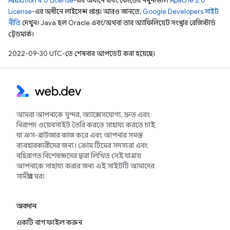
Attribution 4.0 License
-এর অধীনে এবং কোডের নমুনাগুলি
Apache 2.0
License
-এর অধীনে লাইসেন্স প্রাপ্ত। আরও জানতে,
Google Developers সাইট
নীতি
দেখুন। Java হল Oracle এবং/অথবা তার অ্যাফিলিয়েট সংস্থার রেজিস্টার্ড
ট্রেডমার্ক।
2022-09-30 UTC-তে শেষবার আপডেট করা হয়েছে।
আমরা আপনাকে সুন্দর, অ্যাক্সেসযোগ্য, দ্রুত এবং
নিরাপদ ওয়েবসাইট তৈরি করতে সাহায্য করতে চাই
যা ক্রস-ব্রাউজার কাজ করে এবং আপনার সমস্ত
ব্যবহারকারীদের জন্য। ক্রোম টিমের সদস্যরা এবং
বহিরাগত বিশেষজ্ঞদের দ্বারা লিখিত সেই যাত্রায়
আপনাকে সাহায্য করার জন্য এই সাইটটি আমাদের
সামগ্রীর ঘর৷
অবদান
একটি বাগ ফাইল করুন