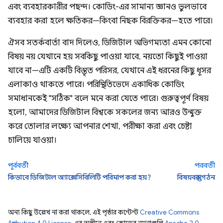
এবং ব্যবহারকারীর পছন্দ। কোডিং-এর সামান্য জ্ঞানও ভুলভাবে
ব্যবহার করা হলে ক্ষতিকর—কিংবা নিছক বিরক্তিকর—হতে পারে।
ঐসব সতর্কবার্তা বাদ দিলেও, ডিজিটাল অভিগম্যতা এমন কোনো
বিষয় নয় যেখানে হয় সবকিছু পাওয়া যাবে, নয়তো কিছুই পাওয়া
যাবে না—এটি একটি বিস্তৃত পরিসর, যেখানে এই ধরনের কিছু ধূসর
এলাকাও থাকতে পারে। পরিস্থিতিভেদে একাধিক কোডিং
সমাধানকেই "সঠিক" বলে মনে করা যেতে পারে। গুরুত্বপূর্ণ বিষয়
হলো, আমাদের ডিজিটাল বিশ্বকে সকলের জন্য আরও উন্মুক্ত
করে তোলার লক্ষ্যে আপনার শেখা, পরীক্ষা করা এবং চেষ্টা
চালিয়ে যাওয়া।
পূর্ববর্তী
পরবর্তী
কিভাবে ডিজিটাল অ্যাক্সেসিবিলিটি পরিমাপ করা হয়?
বিষয়বস্তুর গঠন
অন্য কিছু উল্লেখ না করা থাকলে, এই পৃষ্ঠার কন্টেন্ট
Creative Commons