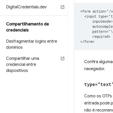
Digital
Credentials
.
dev
<form action="/v
  <input type="t
      inputmode=
Compartilhamento de
      autocomple
credenciais
      pattern="\
      required>

Desfragmentar logins entre
domínios
Compartilhar uma
Confira alguma
credencial entre
navegador.
dispositivos
type="text
Como os OTPs g
entrada pode p
não é recomend