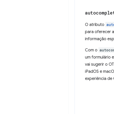
autocomple
O atributo
aut
para oferecer 
informação es
Com o
autoco
um formulário e
vai sugerir o O
iPadOS e macOS
experiência de