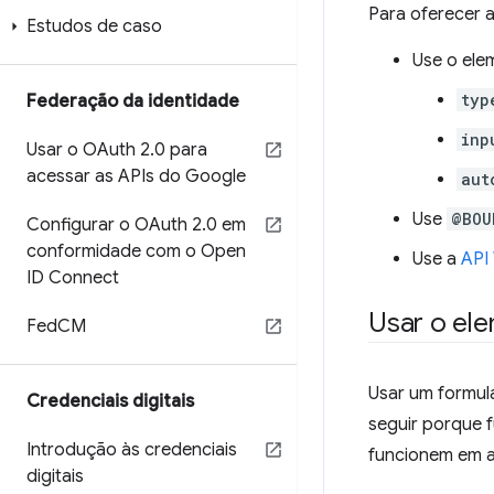
Para oferecer 
Estudos de caso
Use o el
typ
Federação da identidade
inp
Usar o OAuth 2
.
0 para
acessar as APIs do Google
aut
Use
@BOU
Configurar o OAuth 2
.
0 em
conformidade com o Open
Use a
API
ID Connect
Usar o el
Fed
CM
Usar um formul
Credenciais digitais
seguir porque 
Introdução às credenciais
funcionem em a
digitais