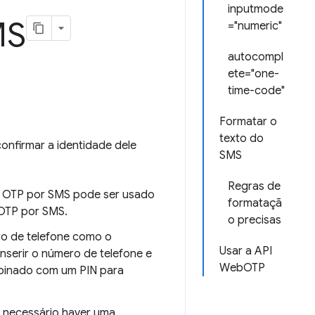
inputmode
MS
="numeric"
autocompl
ete="one-
time-code"
Formatar o
texto do
onfirmar a identidade dele
SMS
Regras de
 o OTP por SMS pode ser usado
formataçã
 OTP por SMS.
o precisas
ro de telefone como o
Usar a API
inserir o número de telefone e
WebOTP
mbinado com um PIN para
é necessário haver uma