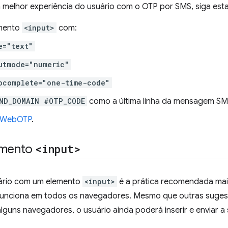
a melhor experiência do usuário com o OTP por SMS, siga est
emento
<input>
com:
e="text"
utmode="numeric"
ocomplete="one-time-code"
ND_DOMAIN #OTP_CODE
como a última linha da mensagem SM
 WebOTP
.
emento
<input>
ário com um elemento
<input>
é a prática recomendada mai
funciona em todos os navegadores. Mesmo que outras suge
lguns navegadores, o usuário ainda poderá inserir e enviar 