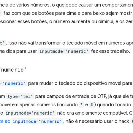
cia de vários números, o que pode causar um comportament
"
faz com que os botões para cima e para baixo sejam most
essionar esses botões, o número aumenta ou diminui, e os z
t"
. Isso não vai transformar o teclado móvel em números a
ma dica para usar
inputmode="numeric"
faz esse trabalho.
"numeric"
="numeric"
para mudar o teclado do dispositivo móvel par
sam
type="tel"
para campos de entrada de OTP, já que ele 
 móvel em apenas números (incluindo
*
e
#
) quando focado.
do
inputmode="numeric"
não era amplamente compatível. 
te ao
inputmode="numeric"
, não é necessário usar o hack