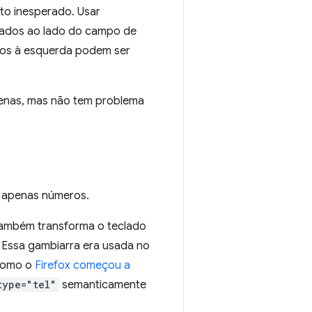
o inesperado. Usar
rados ao lado do campo de
eros à esquerda podem ser
penas, mas não tem problema
a apenas números.
também transforma o teclado
 Essa gambiarra era usada no
Como o
Firefox começou a
type="tel"
semanticamente