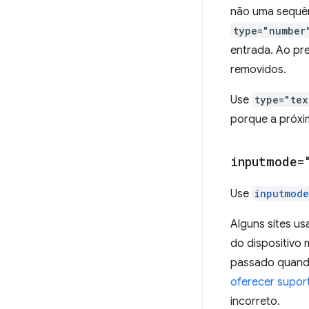
não uma sequên
type="number
entrada. Ao pr
removidos.
Use
type="tex
porque a próxi
inputmode=
Use
inputmode
Alguns sites u
do dispositivo
passado quan
oferecer supor
incorreto.