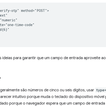
erify-otp" method="POST">

ext"

"numeric"

te="one-time-code"

d{6}"

s ideias para garantir que um campo de entrada aproveite a
"
eralmente são números de cinco ou seis dígitos, usar
type
arecer intuitivo porque muda o teclado do dispositivo móvel
ado porque o navegador espera que um campo de entrada s