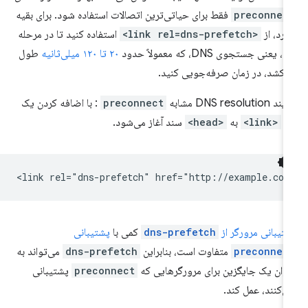
preconnec
فقط برای حیاتی‌ترین اتصالات استفاده شود. برای بقیه
ارد، از
<link rel=dns-prefetch>
استفاده کنید تا در مرحله
، یعنی جستجوی DNS، که معمولاً حدود
۲۰ تا ۱۲۰ میلی‌ثانیه
طول
‌کشد، در زمان صرفه‌جویی کنید.
 DNS resolution مشابه
preconnect
: با اضافه کردن یک
گ
<link>
به
<head>
سند آغاز می‌شود.
تیبانی مرورگر از
dns-prefetch
کمی با
پشتیبانی
preconnec
متفاوت است، بنابراین
dns-prefetch
می‌تواند به
وان یک جایگزین برای مرورگرهایی که
preconnect
پشتیبانی
ی‌کنند، عمل کند.