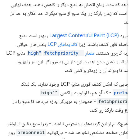
‌دهد که مدت زمان اتصال به منبع دیگر را کاهش دهند. هدف نهایی
ن است که زمان بارگذاری یک منبع از منبع دیگر تا حد امکان به حداقل
سد.
 مورد
Largest Contentful Paint (LCP)
، بهتر است منابع
افاصله قابل کشف باشند، زیرا
کاندیداهای LCP
بخش‌های حیاتی
ربه کاربری هستند.
مقدار
"high"
fetchpriority
منابع LCP
‌تواند با نشان دادن اهمیت این دارایی به مرورگر، این امر را بهبود
شد تا بتواند آن را زودتر واکشی کند.
جایی که امکان کشف فوری منابع LCP وجود ندارد، یک لینک
preloa
- که آن هم با اولویت واکشی
"high"
fetchpriorit
- همچنان به مرورگر اجازه می‌دهد تا منبع را در
رع وقت بارگذاری کند.
ر هیچ‌کدام از این گزینه‌ها در دسترس نباشند - زیرا منبع دقیق تا اواخر
رگذاری صفحه مشخص نخواهد شد - می‌توانید
preconnect
روی