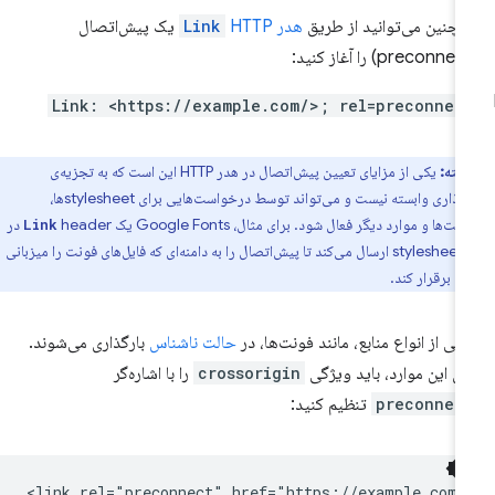
چنین می‌توانید از طریق
هدر
HTTP
Link
یک پیش‌اتصال
Link: <https://example.com/>; rel=preconnec
نکته:
یکی از مزایای تعیین پیش‌اتصال در هدر HTTP این است که به تجزیه‌ی
نشانه‌گذاری وابسته نیست و می‌تواند توسط درخواست‌هایی برای stylesheetها،
ت‌ها و موارد دیگر فعال شود. برای مثال، Google Fonts یک
header در
Link
پاسخ stylesheet ارسال می‌کند تا پیش‌اتصال را به دامنه‌ای که فایل‌های فونت را میزبانی
د، برقرار کند.
خی از انواع منابع، مانند فونت‌ها، در
حالت ناشناس
بارگذاری می‌شوند.
ای این موارد، باید ویژگی
crossorigin
را با اشاره‌گر
preconnec
تنظیم کنید: