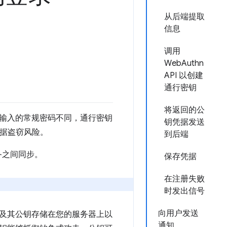
从后端提取
信息
调用
WebAuthn
API 以创建
通行密钥
将返回的公
输入的常规密码不同，通行密钥
钥凭据发送
凭据盗窃风险。
到后端
设备之间同步。
保存凭据
在注册失败
时发出信号
向用户发送
及其公钥存储在您的服务器上以
通知