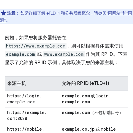
注意
：
如需详细了解 eTLD+1 和公共后缀概念，请参阅
“同网站”和“同
源”
。
例如，如果您将服务器托管在
https://www.example.com
，则可以根据具体需求使用
example.com
或
www.example.com
作为其 RP ID。下表
显示了允许的 RP ID 示例，具体取决于您的来源主机：
来源主机
允许的 RP ID (eTLD+1)
https:
/
/
login
.
example
.
com
login
.
或
example
.
com
example
.
com
https:
/
/
example
.
example
.
com
（不包括端口号）
com:8080
https:
/
/
mobile
.
example
.
co
.
jp
mobile
.
或