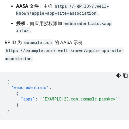
AASA 文件
：主机
https://<RP_ID>/.well-
known/apple-app-site-association
。
授权
：向应用授权添加
webcredentials:<app
info>
。
RP ID 为
example.com
的 AASA 示例：
https://example.com/.well-known/apple-app-site-
association
：
{
"webcredentials"
:
{
"apps"
:
[
"EXAMPLE123.com.example.passkey"
]
}
}