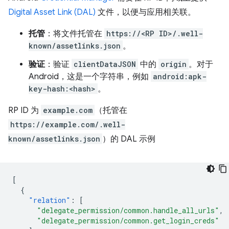
Digital Asset Link (DAL)
文件，以便与应用相关联。
托管
：将文件托管在
https://<RP ID>/.well-
known/assetlinks.json
。
验证
：验证
clientDataJSON
中的
origin
。对于
Android，这是一个字符串，例如
android:apk-
key-hash:<hash>
。
RP ID 为
example.com
（托管在
https://example.com/.well-
known/assetlinks.json
）的 DAL 示例
[
{
"relation"
:
[
"delegate_permission/common.handle_all_urls"
,
"delegate_permission/common.get_login_creds"