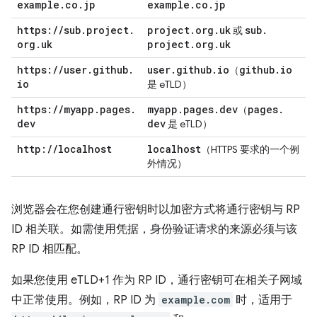
example
.
co
.
jp
example
.
co
.
jp
https:
/
/
sub
.
project
.
project
.
org
.
uk
sub
.
或
org
.
uk
project
.
org
.
uk
https:
/
/
user
.
github
.
user
.
github
.
io
github
.
io
（
io
是 eTLD）
https:
/
/
myapp
.
pages
.
myapp
.
pages
.
dev
pages
.
（
dev
dev
是 eTLD）
http:
/
/
localhost
localhost
（HTTPS 要求的一个例
外情况）
浏览器会在您创建通行密钥时以加密方式将通行密钥与 RP
ID 相关联。如需使用凭据，身份验证请求的来源必须与该
RP ID 相匹配。
如果您使用 eTLD+1 作为 RP ID，通行密钥可在相关子网域
中正常使用。例如，RP ID 为
example.com
时，适用于