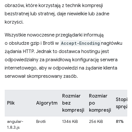
obrazów, które korzystają z technik kompresji
bezstratnej lub stratnej, daje niewielkie lub żadne
korzyści.
Wszystkie nowoczesne przeglądarki informują
o obsłudze gzip i Brotli w
Accept-Encoding
nagłówku
żądania HTTP. Jednak to dostawca hostingu jest
odpowiedzialny za prawidłową konfigurację serwera
internetowego, aby w odpowiedzi na żądanie klienta
serwował skompresowany zasób.
Rozmiar
Rozmiar
Stopie
Plik
Algorytm
bez
po
spręża
kompresji
kompresji
angular-
Brotli
1346 KiB
256 KiB
81%
1.8.3.js