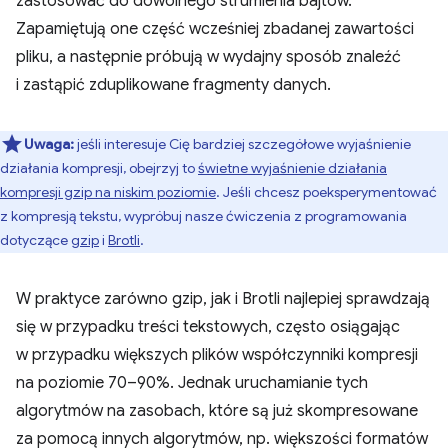
zastosować do dowolnego strumienia bajtów.
Zapamiętują one część wcześniej zbadanej zawartości
pliku, a następnie próbują w wydajny sposób znaleźć
i zastąpić zduplikowane fragmenty danych.
Uwaga:
jeśli interesuje Cię bardziej szczegółowe wyjaśnienie
działania kompresji, obejrzyj to
świetne wyjaśnienie działania
kompresji gzip na niskim poziomie
. Jeśli chcesz poeksperymentować
z kompresją tekstu, wypróbuj nasze ćwiczenia z programowania
dotyczące
gzip
i
Brotli
.
W praktyce zarówno gzip, jak i Brotli najlepiej sprawdzają
się w przypadku treści tekstowych, często osiągając
w przypadku większych plików współczynniki kompresji
na poziomie 70–90%. Jednak uruchamianie tych
algorytmów na zasobach, które są już skompresowane
za pomocą innych algorytmów, np. większości formatów