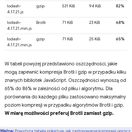
lodash-
gzip
531 KiB
94 KiB
82%
4.17.21.js
lodash-
Brotli
71 KiB
23 KiB
68%
4.17.21.min.js
lodash-
gzip
71 KiB
25 KiB
65%
4.17.21.min.js
W tabeli powyżej przedstawiono oszczędności, jakie
mogą zapewnić kompresja Brotli i gzip w przypadku kilku
znanych bibliotek JavaScript. Oszczędności wynoszą od
65% do 86% w zależności od pliku i algorytmu. Dla
porównania do każdego pliku zastosowano maksymalny
poziom kompresji w przypadku algorytmów Brotli i gzip.
W miarę możliwości preferuj Brotli zamiast gzip.
Ważne:
Powyższa tabela pokazuje, jak zastosowanie kompresji oprócz