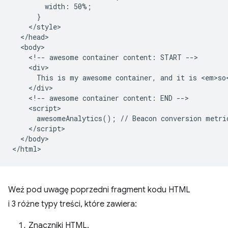
        width: 50%;

      }

    </style>

  </head>

  <body>

    <!-- awesome container content: START -->

    <div>

      This is my awesome container, and it is <em>so<
    </div>

    <!-- awesome container content: END -->

    <script>

      awesomeAnalytics(); // Beacon conversion metric
    </script>

  </body>

Weź pod uwagę poprzedni fragment kodu HTML
i 3 różne typy treści, które zawiera:
Znaczniki HTML.