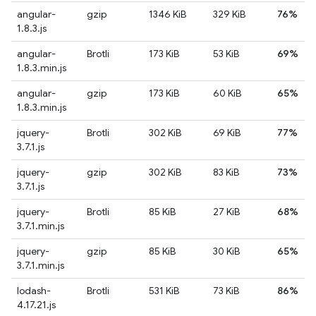
angular-
gzip
1346 KiB
329 KiB
76%
1.8.3.js
angular-
Brotli
173 KiB
53 KiB
69%
1.8.3.min.js
angular-
gzip
173 KiB
60 KiB
65%
1.8.3.min.js
jquery-
Brotli
302 KiB
69 KiB
77%
3.7.1.js
jquery-
gzip
302 KiB
83 KiB
73%
3.7.1.js
jquery-
Brotli
85 KiB
27 KiB
68%
3.7.1.min.js
jquery-
gzip
85 KiB
30 KiB
65%
3.7.1.min.js
lodash-
Brotli
531 KiB
73 KiB
86%
4.17.21.js