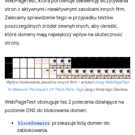
WebPageTest, która porównuje sekwencję wczytywania
stron z aktywnymi i nieaktywnymi zasobami innych firm.
Zalecamy sprawdzenie tego w przypadku testów
poszczególnych źródeł zewnętrznych, aby określić,
które domeny mają największy wpływ na skuteczność
strony.
Wpływ blokowania zasobów innych firm – artykuł
Using WebPageTest
To Measure The Impact Of Third-Party Tags
(ang.) Andy’ego Daviesa.
WebPageTest obsługuje też 2 polecenia działające na
poziomie DNS do blokowania domen:
blockDomains
przekazuje listę domen do
zablokowania.