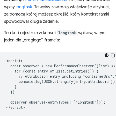
wpisy
longtask
. Te wpisy zawierają właściwość atrybucji,
za pomocą której możesz określić, który kontekst ramki
spowodował długie zadanie.
Ten kod rejestruje w konsoli
longtask
wpisów, w tym
jeden dla „drogiego” iframe’a:
<script>

  const observer = new PerformanceObserver((list) => 
    for (const entry of list.getEntries()) {

      // Attribution entry including "containerSrc":"
      console.log(JSON.stringify(entry.attribution));
    }

  });

  observer.observe({entryTypes: ['longtask']});

</script>
