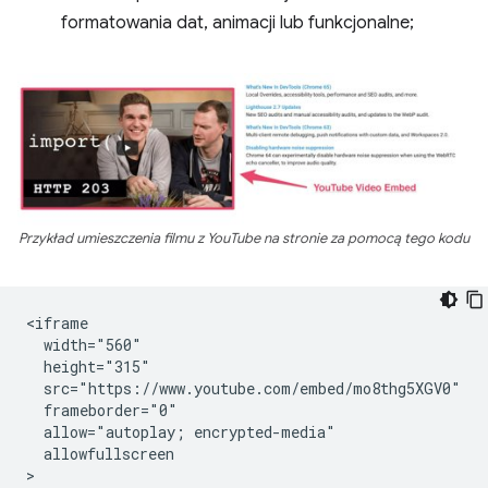
formatowania dat, animacji lub funkcjonalne;
Przykład umieszczenia filmu z YouTube na stronie za pomocą tego kodu
<iframe

  width="560"

  height="315"

  src="https://www.youtube.com/embed/mo8thg5XGV0"

  frameborder="0"

  allow="autoplay; encrypted-media"

  allowfullscreen

>
