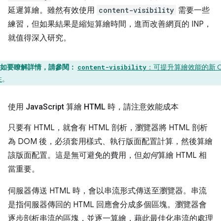
延遲算繪。雖然有效使用
content-visibility
需要一些
練習，但如果結果是縮短算繪時間，進而改善網頁的 INP，
就值得深入研究。
如要瞭解詳情，請參閱：
：可提升算繪效能的新 C
content-visibility
性
。
使用 Java
Script 算繪 HTML 時，請注意效能成本
只要有 HTML，就會有 HTML 剖析，瀏覽器將 HTML 剖析
為 DOM 後，必須套用樣式、執行版面配置計算，然後算繪
該版面配置。這是無可避免的費用，但
如何
算繪 HTML 相
當重要。
伺服器傳送 HTML 時，會以串流形式傳送至瀏覽器。串流
是指伺服器傳回的 HTML 回應會分成多個區塊。瀏覽器會
逐步剖析串流的區塊，並逐一算繪，藉此最佳化串流的處理