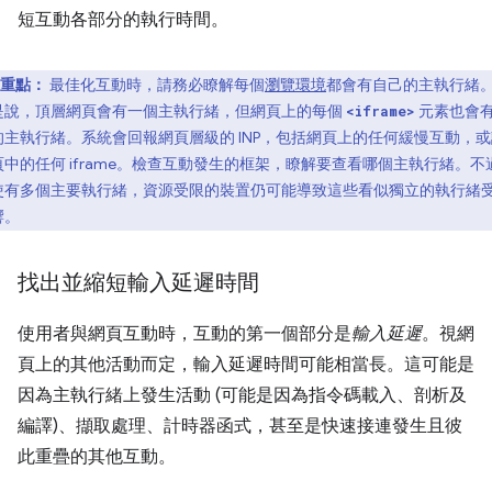
短互動各部分的執行時間。
重點：
最佳化互動時，請務必瞭解每個
瀏覽環境
都會有自己的主執行緒
是說，頂層網頁會有一個主執行緒，但網頁上的每個
元素也會
<iframe>
的主執行緒。系統會回報網頁層級的 INP，包括網頁上的任何緩慢互動，或
頁中的任何 iframe。檢查互動發生的框架，瞭解要查看哪個主執行緒。不
使有多個主要執行緒，資源受限的裝置仍可能導致這些看似獨立的執行緒
響。
找出並縮短輸入延遲時間
使用者與網頁互動時，互動的第一個部分是
輸入延遲
。視網
頁上的其他活動而定，輸入延遲時間可能相當長。這可能是
因為主執行緒上發生活動 (可能是因為指令碼載入、剖析及
編譯)、擷取處理、計時器函式，甚至是快速接連發生且彼
此重疊的其他互動。