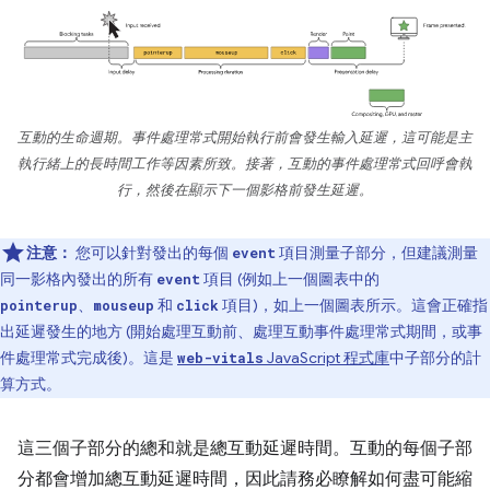
互動的生命週期。事件處理常式開始執行前會發生輸入延遲，這可能是主
執行緒上的長時間工作等因素所致。接著，互動的事件處理常式回呼會執
行，然後在顯示下一個影格前發生延遲。
注意：
您可以針對發出的每個
項目測量子部分，但建議測量
event
同一影格內發出的所有
項目 (例如上一個圖表中的
event
、
和
項目)，如上一個圖表所示。這會正確指
pointerup
mouseup
click
出延遲發生的地方 (開始處理互動前、處理互動事件處理常式期間，或事
件處理常式完成後)。這是
JavaScript 程式庫
中子部分的計
web-vitals
算方式。
這三個子部分的總和就是總互動延遲時間。互動的每個子部
分都會增加總互動延遲時間，因此請務必瞭解如何盡可能縮