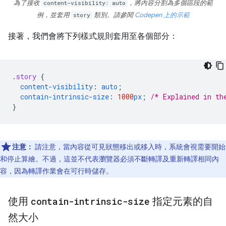
為了接收
content-visibility: auto
，將內容分割為多個區段的範
例，並套用
story
類別。請參閱
Codepen 上的示範
接著，我們會將下列樣式規則套用至各個部分：
.
story
{
content-visibility
:
auto
;
contain-intrinsic-size
:
1000
px
;
/* Explained in th
}
注意：
請注意，當內容從可見狀態移出或移入時，系統會視需要開始
和停止算繪。不過，這並不代表瀏覽器必須不斷轉譯及重新轉譯相同內
容，因為轉譯作業會在可行時儲存。
使用
contain-intrinsic-size
指定元素的自
然大小