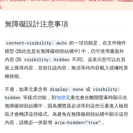
錄
。
無障礙設計注意事項
content-visibility: auto
的一項功能是，在文件物件
模型 (因此也是在無障礙樹狀結構中) 中，仍可使用畫面外
內容 (與
visibility: hidden
不同)。這表示您可以在頁
面上搜尋內容，並前往該內容，無須等待內容載入或犧牲算
繪效能。
不過，如果元素含有
display: none
或
visibility:
hidden
等樣式功能，則
地標
元素也會在離開螢幕時顯示在
無障礙樹狀結構中，因為瀏覽器必須等到這些元素進入檢視
區才會轉譯這些樣式。為避免在無障礙樹狀結構中顯示這些
內容，請務必一併新增
aria-hidden="true"
。