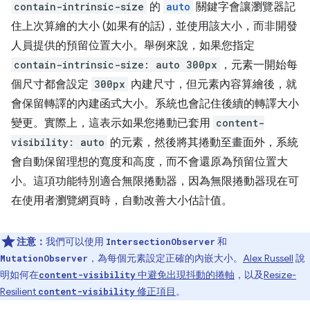
contain-intrinsic-size
的
auto
關鍵字會讓瀏覽器記
住上次算繪的大小 (如果有的話)，並使用該大小，而非開發
人員提供的預留位置大小。舉例來說，如果您指定
contain-intrinsic-size: auto 300px
，元素一開始每
個尺寸都會設定
300px
內建尺寸，但元素內容算繪後，就
會保留轉譯的內建函式大小。系統也會記住後續的轉譯大小
變更。實際上，這表示如果您捲動已套用
content-
visibility: auto
的元素，然後將其捲動至畫面外，系統
會自動保留理想的寬度和高度，而不會還原為預留位置大
小。這項功能特別適合無限捲動器，因為無限捲動器現在可
在使用者瀏覽網頁時，自動改善大小估計值。
注意：
我們可以使用
和
IntersectionObserver
，為每個元素設定正確的內嵌大小。
Alex Russell
說
MutationObserver
明如何在
中避免出現抖動的捲軸
，以及
Resize-
content-visibility
Resilient
修正項目
。
content-visibility