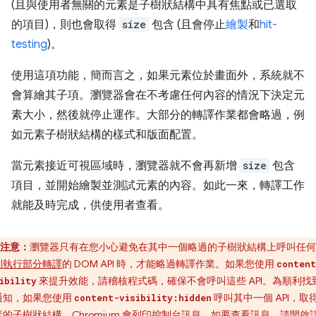
(且與使用者無關的元素是子樹狀結構中具有焦點或已選取
的項目)，則也會取得
size
包含 (且會停止
繪製
和
hit-
testing
)。
使用這項功能，簡而言之，如果元素位於畫面外，系統就不
會算繪其子項。瀏覽器會在不考慮任何內容的情況下決定元
素大小，然後就停止運作。大部分的轉譯作業都會略過，例
如元素子樹狀結構的樣式和版面配置。
當元素接近可視區域時，瀏覽器就不會再新增
size
包含
項目，並開始繪製並測試元素的內容。如此一來，轉譯工作
就能及時完成，供使用者查看。
注意：
瀏覽器只有在您小心避免在其中一個略過的子樹狀結構上呼叫任何
制執行部分轉譯
的 DOM API 時，才能略過轉譯作業。如果您使用
content
來提升效能，請稽核程式碼，確保不會呼叫這些 API。為順利找
ibility
通知，如果您使用
呼叫其中一個 API，取
content-visibility:hidden
素的子樹狀結構，Chromium 會列印控制台訊息。如要查看訊息，請
開啟