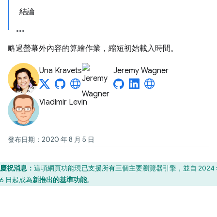
結論
略過螢幕外內容的算繪作業，縮短初始載入時間。
Una Kravets
Jeremy Wagner
Vladimir Levin
發布日期：2020 年 8 月 5 日
慶祝消息：
這項網頁功能現已支援所有三個主要瀏覽器引擎，並自 2024 年
16 日起成為
新推出的基準功能
。