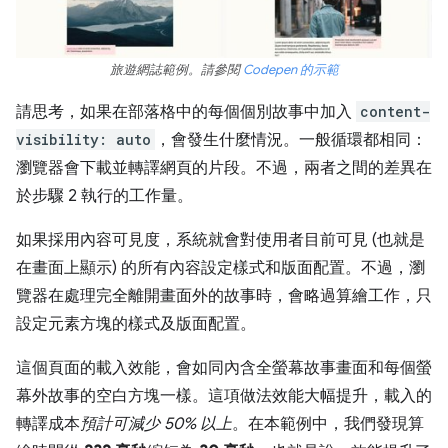
旅遊網誌範例。請參閱
Codepen 的示範
請思考，如果在部落格中的每個個別故事中加入
content-
visibility: auto
，會發生什麼情況。一般循環都相同：
瀏覽器會下載並轉譯網頁的片段。不過，兩者之間的差異在
於步驟 2 執行的工作量。
如果採用內容可見度，系統就會對使用者目前可見 (也就是
在畫面上顯示) 的所有內容設定樣式和版面配置。不過，瀏
覽器在處理完全離開畫面外的故事時，會略過算繪工作，只
設定元素方塊的樣式及版面配置。
這個頁面的載入效能，會如同內含全螢幕故事畫面和每個螢
幕外故事的空白方塊一樣。這項做法效能大幅提升，載入的
轉譯成本
預計可減少 50% 以上
。在本範例中，我們發現算