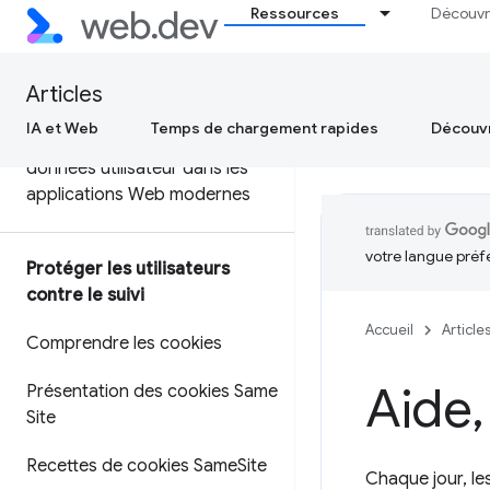
Ressources
Découvr
Limiter les scripts intersites
(XSS) avec une CSP (Content
Articles
Security Policy) stricte.
IA et Web
Temps de chargement rapides
Découvr
Hébergement sécurisé des
données utilisateur dans les
applications Web modernes
votre langue préf
Protéger les utilisateurs
contre le suivi
Accueil
Article
Comprendre les cookies
Aide
,
Présentation des cookies Same
Site
Recettes de cookies Same
Site
Chaque jour, les