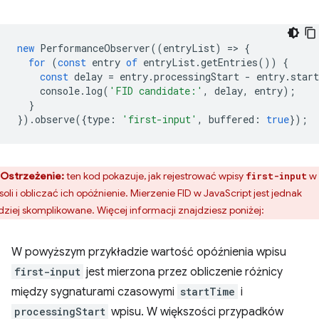
new
PerformanceObserver
((
entryList
)
=
>
{
for
(
const
entry
of
entryList
.
getEntries
())
{
const
delay
=
entry
.
processingStart
-
entry
.
star
console
.
log
(
'FID candidate:'
,
delay
,
entry
);
}
}).
observe
({
type
:
'first-input'
,
buffered
:
true
});
Ostrzeżenie:
ten kod pokazuje, jak rejestrować wpisy
w
first-input
soli i obliczać ich opóźnienie. Mierzenie FID w JavaScript jest jednak
dziej skomplikowane. Więcej informacji znajdziesz poniżej:
W powyższym przykładzie wartość opóźnienia wpisu
first-input
jest mierzona przez obliczenie różnicy
między sygnaturami czasowymi
startTime
i
processingStart
wpisu. W większości przypadków