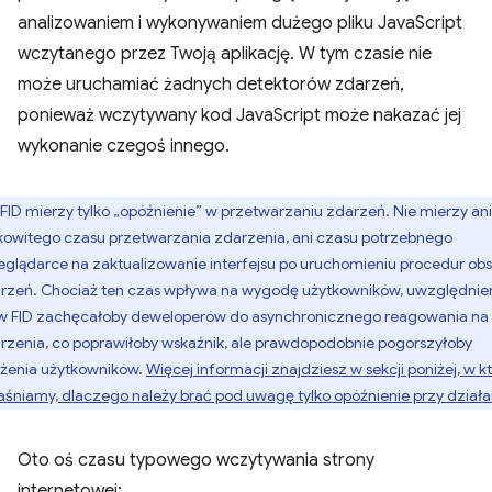
analizowaniem i wykonywaniem dużego pliku JavaScript
wczytanego przez Twoją aplikację. W tym czasie nie
może uruchamiać żadnych detektorów zdarzeń,
ponieważ wczytywany kod JavaScript może nakazać jej
wykonanie czegoś innego.
FID mierzy tylko „opóźnienie” w przetwarzaniu zdarzeń. Nie mierzy ani
kowitego czasu przetwarzania zdarzenia, ani czasu potrzebnego
eglądarce na zaktualizowanie interfejsu po uruchomieniu procedur obs
rzeń. Chociaż ten czas wpływa na wygodę użytkowników, uwzględnie
w FID zachęcałoby deweloperów do asynchronicznego reagowania na
rzenia, co poprawiłoby wskaźnik, ale prawdopodobnie pogorszyłoby
żenia użytkowników.
Więcej informacji znajdziesz w sekcji poniżej, w kt
aśniamy, dlaczego należy brać pod uwagę tylko opóźnienie przy działa
Oto oś czasu typowego wczytywania strony
internetowej: