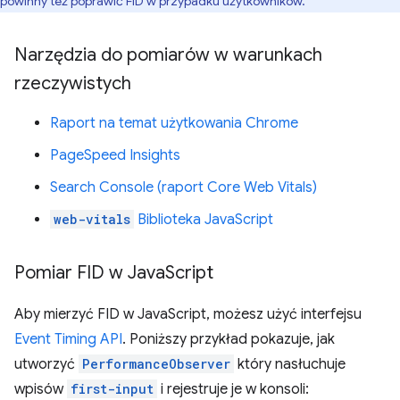
powinny też poprawić FID w przypadku użytkowników.
Narzędzia do pomiarów w warunkach
rzeczywistych
Raport na temat użytkowania Chrome
PageSpeed Insights
Search Console (raport Core Web Vitals)
web-vitals
Biblioteka JavaScript
Pomiar FID w Java
Script
Aby mierzyć FID w JavaScript, możesz użyć interfejsu
Event Timing API
. Poniższy przykład pokazuje, jak
utworzyć
PerformanceObserver
który nasłuchuje
wpisów
first-input
i rejestruje je w konsoli: