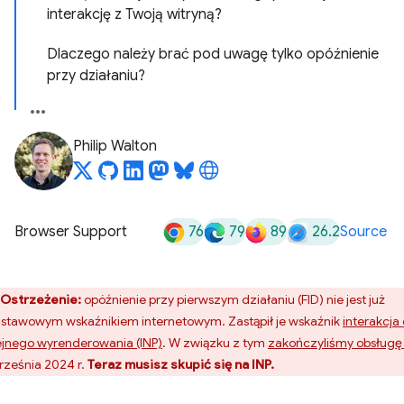
interakcję z Twoją witryną?
Dlaczego należy brać pod uwagę tylko opóźnienie
przy działaniu?
Philip Walton
76
79
89
26.2
Browser Support
Source
Ostrzeżenie:
opóźnienie przy pierwszym działaniu (FID) nie jest już
stawowym wskaźnikiem internetowym. Zastąpił je wskaźnik
interakcja
ejnego wyrenderowania (INP)
. W związku z tym
zakończyliśmy obsługę
rześnia 2024 r.
Teraz musisz skupić się na INP.