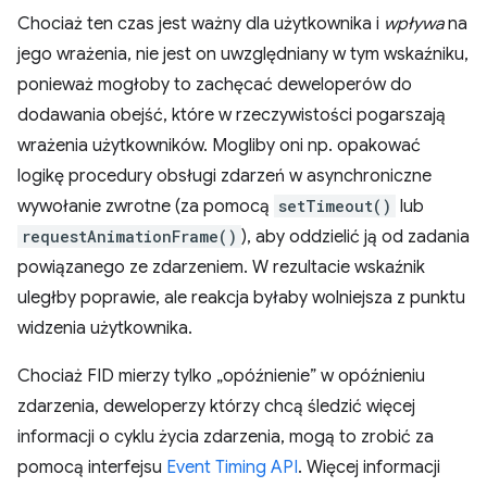
Chociaż ten czas jest ważny dla użytkownika i
wpływa
na
jego wrażenia, nie jest on uwzględniany w tym wskaźniku,
ponieważ mogłoby to zachęcać deweloperów do
dodawania obejść, które w rzeczywistości pogarszają
wrażenia użytkowników. Mogliby oni np. opakować
logikę procedury obsługi zdarzeń w asynchroniczne
wywołanie zwrotne (za pomocą
setTimeout()
lub
requestAnimationFrame()
), aby oddzielić ją od zadania
powiązanego ze zdarzeniem. W rezultacie wskaźnik
uległby poprawie, ale reakcja byłaby wolniejsza z punktu
widzenia użytkownika.
Chociaż FID mierzy tylko „opóźnienie” w opóźnieniu
zdarzenia, deweloperzy którzy chcą śledzić więcej
informacji o cyklu życia zdarzenia, mogą to zrobić za
pomocą interfejsu
Event Timing API
. Więcej informacji