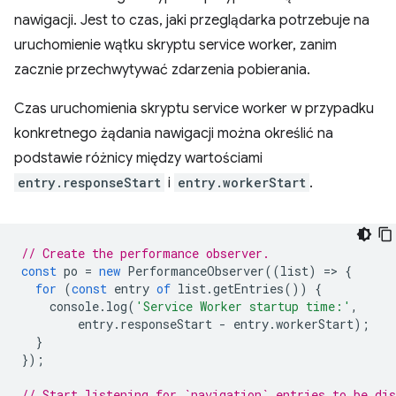
nawigacji. Jest to czas, jaki przeglądarka potrzebuje na
uruchomienie wątku skryptu service worker, zanim
zacznie przechwytywać zdarzenia pobierania.
Czas uruchomienia skryptu service worker w przypadku
konkretnego żądania nawigacji można określić na
podstawie różnicy między wartościami
entry.responseStart
i
entry.workerStart
.
// Create the performance observer.
const
po
=
new
PerformanceObserver
((
list
)
=
>
{
for
(
const
entry
of
list
.
getEntries
())
{
console
.
log
(
'Service Worker startup time:'
,
entry
.
responseStart
-
entry
.
workerStart
);
}
});
// Start listening for `navigation` entries to be dis