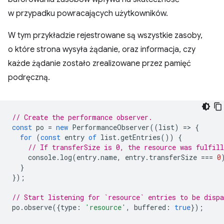
w przypadku powracających użytkowników.
W tym przykładzie rejestrowane są wszystkie zasoby,
o które strona wysyła żądanie, oraz informacja, czy
każde żądanie zostało zrealizowane przez pamięć
podręczną.
// Create the performance observer.
const
po
=
new
PerformanceObserver
((
list
)
=
>
{
for
(
const
entry
of
list
.
getEntries
())
{
// If transferSize is 0, the resource was fulfill
console
.
log
(
entry
.
name
,
entry
.
transferSize
===
0
}
});
// Start listening for `resource` entries to be dispa
po
.
observe
({
type
:
'resource'
,
buffered
:
true
});