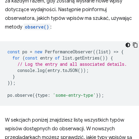
za każdym razem, gdy zostaną wysłane nowe wpisy
dotyczące wydajności. Następnie poinformuj
obserwatora, jakich typów wpisów ma szukać, używając
metody
observe()
:
const
po
=
new
PerformanceObserver
((
list
)
=
>
{
for
(
const
entry
of
list
.
getEntries
())
{
// Log the entry and all associated details.
console
.
log
(
entry
.
toJSON
());
}
});
po
.
observe
({
type
:
'some-entry-type'
});
W sekcjach poniżej znajdziesz listę wszystkich typów
wpisów dostępnych do obserwacji. W nowszych
przeglądarkach możesz sprawdzić, jakie typy wpisów są