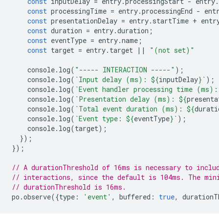
const
inputDelay
=
entry
.
processingStart
-
entry
.
const
processingTime
=
entry
.
processingEnd
-
ent
const
presentationDelay
=
entry
.
startTime
+
entr
const
duration
=
entry
.
duration
;
const
eventType
=
entry
.
name
;
const
target
=
entry
.
target
||
"(not set)"
console
.
log
(
"----- INTERACTION -----"
);
console
.
log
(
`Input delay (ms): 
${
inputDelay
}
`
);
console
.
log
(
`Event handler processing time (ms):
console
.
log
(
`Presentation delay (ms): 
${
presenta
console
.
log
(
`Total event duration (ms): 
${
durati
console
.
log
(
`Event type: 
${
eventType
}
`
);
console
.
log
(
target
);
});
});
// A durationThreshold of 16ms is necessary to inclu
// interactions, since the default is 104ms. The min
// durationThreshold is 16ms.
po
.
observe
({
type
:
'event'
,
buffered
:
true
,
durationT