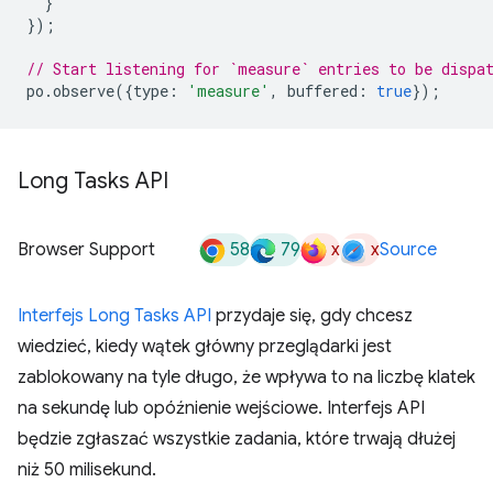
}
});
// Start listening for `measure` entries to be dispa
po
.
observe
({
type
:
'measure'
,
buffered
:
true
});
Long Tasks API
58
79
x
x
Browser Support
Source
Interfejs Long Tasks API
przydaje się, gdy chcesz
wiedzieć, kiedy wątek główny przeglądarki jest
zablokowany na tyle długo, że wpływa to na liczbę klatek
na sekundę lub opóźnienie wejściowe. Interfejs API
będzie zgłaszać wszystkie zadania, które trwają dłużej
niż 50 milisekund.