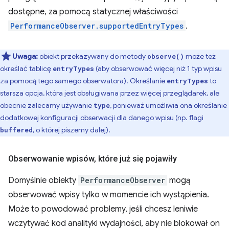
dostępne, za pomocą statycznej właściwości
PerformanceObserver.supportedEntryTypes
.
Uwaga:
obiekt przekazywany do metody
może też
observe()
określać tablicę
(aby obserwować więcej niż 1 typ wpisu
entryTypes
za pomocą tego samego obserwatora). Określanie
to
entryTypes
starsza opcja, która jest obsługiwana przez więcej przeglądarek, ale
obecnie zalecamy używanie
, ponieważ umożliwia ona określanie
type
dodatkowej konfiguracji obserwacji dla danego wpisu (np. flagi
, o której piszemy dalej).
buffered
Obserwowanie wpisów
,
które już się pojawiły
Domyślnie obiekty
PerformanceObserver
mogą
obserwować wpisy tylko w momencie ich wystąpienia.
Może to powodować problemy, jeśli chcesz leniwie
wczytywać kod analityki wydajności, aby nie blokował on