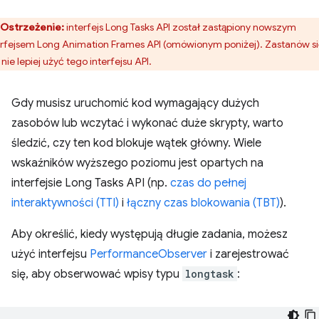
Ostrzeżenie:
interfejs Long Tasks API został zastąpiony nowszym
erfejsem Long Animation Frames API (omówionym poniżej). Zastanów si
nie lepiej użyć tego interfejsu API.
Gdy musisz uruchomić kod wymagający dużych
zasobów lub wczytać i wykonać duże skrypty, warto
śledzić, czy ten kod blokuje wątek główny. Wiele
wskaźników wyższego poziomu jest opartych na
interfejsie Long Tasks API (np.
czas do pełnej
interaktywności (TTI)
i
łączny czas blokowania (TBT)
).
Aby określić, kiedy występują długie zadania, możesz
użyć interfejsu
PerformanceObserver
i zarejestrować
się, aby obserwować wpisy typu
longtask
: