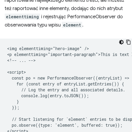
raportowanie największego elementu treści, ale możesz
też raportować inne elementy, dodając do nich atrybut
elementtiming
i rejestrując PerformanceObserver do
obserwowania typu wpisu
element
.
<img elementtiming="hero-image" />

<p elementtiming="important-paragraph">This is text I
<!-- ... -->

<script>

  const po = new PerformanceObserver((entryList) => {
    for (const entry of entryList.getEntries()) {

      // Log the entry and all associated details.

      console.log(entry.toJSON());

    }

  });

  // Start listening for `element` entries to be disp
  po.observe({type: 'element', buffered: true});
