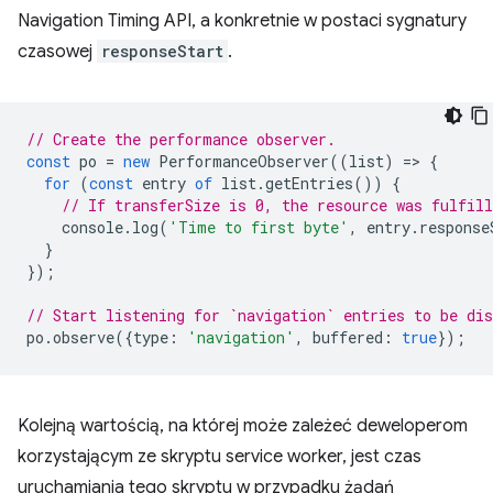
Navigation Timing API, a konkretnie w postaci sygnatury
czasowej
responseStart
.
// Create the performance observer.
const
po
=
new
PerformanceObserver
((
list
)
=
>
{
for
(
const
entry
of
list
.
getEntries
())
{
// If transferSize is 0, the resource was fulfill
console
.
log
(
'Time to first byte'
,
entry
.
response
}
});
// Start listening for `navigation` entries to be dis
po
.
observe
({
type
:
'navigation'
,
buffered
:
true
});
Kolejną wartością, na której może zależeć deweloperom
korzystającym ze skryptu service worker, jest czas
uruchamiania tego skryptu w przypadku żądań