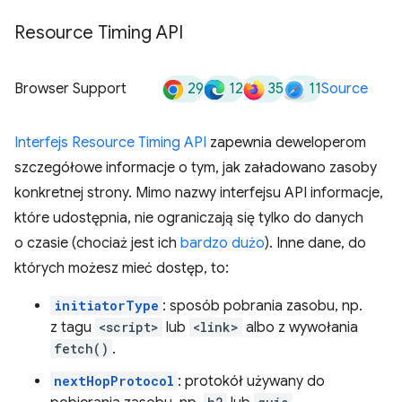
Resource Timing API
29
12
35
11
Browser Support
Source
Interfejs Resource Timing API
zapewnia deweloperom
szczegółowe informacje o tym, jak załadowano zasoby
konkretnej strony. Mimo nazwy interfejsu API informacje,
które udostępnia, nie ograniczają się tylko do danych
o czasie (chociaż jest ich
bardzo dużo
). Inne dane, do
których możesz mieć dostęp, to:
initiatorType
: sposób pobrania zasobu, np.
z tagu
<script>
lub
<link>
albo z wywołania
fetch()
.
nextHopProtocol
: protokół używany do