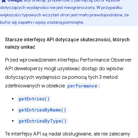
Uwaga:
aby uniknąć problemów z pamięcią, bufor wpisów
dotyczących wydajności nie jest nieograniczony. W przypadku
większości typowych wczytań stron jest mało prawdopodobne, że
bufor się zapełni i wpisy zostaną pominięte.
Starsze interfejsy API dotyczące skuteczności
,
których
należy unikać
Przed wprowadzeniem interfejsu Performance Observer
API deweloperzy mogli uzyskiwać dostęp do wpisów
dotyczących wydajności za pomocą tych 3 metod
zdefiniowanych w obiekcie
performance
:
getEntries()
getEntriesByName()
getEntriesByType()
Te interfejsy API są nadal obsługiwane, ale nie zalecamy