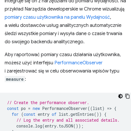
integruje się on z narzędziami do pomiaru wydajności. Na
przykład Narzędzia deweloperskie w Chrome wizualizują
pomiary czasu użytkownika na panelu Wydajność
,
a wielu dostawców usług analitycznych automatycznie
śledzi wszystkie pomiary i wysyła dane o czasie trwania
do swojego backendu analitycznego.
Aby raportować pomiary czasu działania użytkownika,
możesz użyć interfejsu
PerformanceObserver
i zarejestrować się w celu obserwowania wpisów typu
measure
:
// Create the performance observer.
const
po
=
new
PerformanceObserver
((
list
)
=
>
{
for
(
const
entry
of
list
.
getEntries
())
{
// Log the entry and all associated details.
console
.
log
(
entry
.
toJSON
());