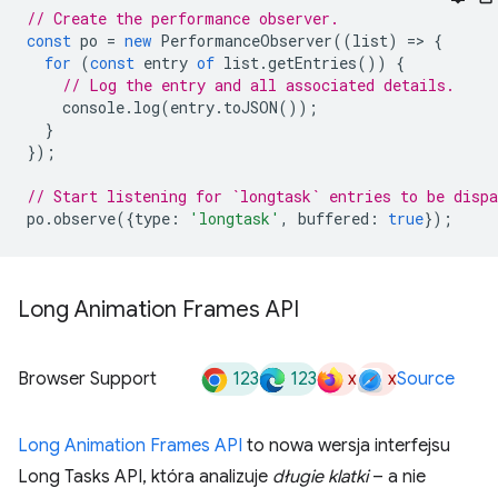
// Create the performance observer.
const
po
=
new
PerformanceObserver
((
list
)
=
>
{
for
(
const
entry
of
list
.
getEntries
())
{
// Log the entry and all associated details.
console
.
log
(
entry
.
toJSON
());
}
});
// Start listening for `longtask` entries to be dispa
po
.
observe
({
type
:
'longtask'
,
buffered
:
true
});
Long Animation Frames API
123
123
x
x
Browser Support
Source
Long Animation Frames API
to nowa wersja interfejsu
Long Tasks API, która analizuje
długie klatki
– a nie