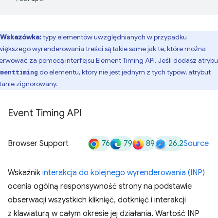
Wskazówka:
typy elementów uwzględnianych w przypadku
większego wyrenderowania treści są takie same jak te, które można
erwować za pomocą interfejsu Element Timing API. Jeśli dodasz atrybu
do elementu, który nie jest jednym z tych typów, atrybut
menttiming
tanie zignorowany.
Event Timing API
76
79
89
26.2
Browser Support
Source
Wskaźnik
interakcja do kolejnego wyrenderowania (INP)
ocenia ogólną responsywność strony na podstawie
obserwacji wszystkich kliknięć, dotknięć i interakcji
z klawiaturą w całym okresie jej działania. Wartość INP