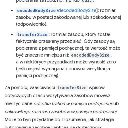
pobierania zasobu, np.
h2
lub
quic
.
encodedBodySize
/
decodedBodySize
]: rozmiar
zasobu w postaci zakodowanej lub zdekodowanej
(odpowiednio).
transferSize
: rozmiar zasobu, który został
faktycznie przesłany przez sieć. Gdy zasoby są
pobierane z pamięci podręcznej, ta wartość może
być znacznie mniejsza niż
encodedBodySize
,
a w niektórych przypadkach może wynosić zero
(jeśli nie jest wymagana ponowna weryfikacja
pamięci podręcznej).
Za pomocą właściwości
transferSize
wpisów
dotyczących czasu wczytywania zasobów możesz
mierzyć dane
odsetka trafień w pamięci podręcznej
lub
całkowitego rozmiaru zasobów w pamięci podręcznej
.
Może to być przydatne do zrozumienia, jak strategia
buforowania zasobów wpływa na skuteczność