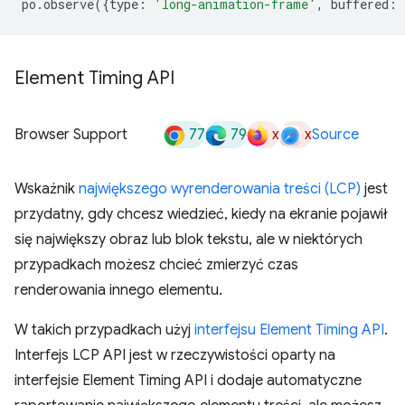
po
.
observe
({
type
:
'long-animation-frame'
,
buffered
:
Element Timing API
77
79
x
x
Browser Support
Source
Wskaźnik
największego wyrenderowania treści (LCP)
jest
przydatny, gdy chcesz wiedzieć, kiedy na ekranie pojawił
się największy obraz lub blok tekstu, ale w niektórych
przypadkach możesz chcieć zmierzyć czas
renderowania innego elementu.
W takich przypadkach użyj
interfejsu Element Timing API
.
Interfejs LCP API jest w rzeczywistości oparty na
interfejsie Element Timing API i dodaje automatyczne