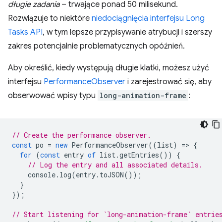
długie zadania
– trwające ponad 50 milisekund.
Rozwiązuje to niektóre
niedociągnięcia interfejsu Long
Tasks API
, w tym lepsze przypisywanie atrybucji i szerszy
zakres potencjalnie problematycznych opóźnień.
Aby określić, kiedy występują długie klatki, możesz użyć
interfejsu
PerformanceObserver
i zarejestrować się, aby
obserwować wpisy typu
long-animation-frame
:
// Create the performance observer.
const
po
=
new
PerformanceObserver
((
list
)
=
>
{
for
(
const
entry
of
list
.
getEntries
())
{
// Log the entry and all associated details.
console
.
log
(
entry
.
toJSON
());
}
});
// Start listening for `long-animation-frame` entrie