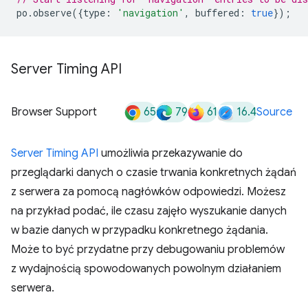
po
.
observe
({
type
:
'navigation'
,
buffered
:
true
});
Server Timing API
65
79
61
16.4
Browser Support
Source
Server Timing API
umożliwia przekazywanie do
przeglądarki danych o czasie trwania konkretnych żądań
z serwera za pomocą nagłówków odpowiedzi. Możesz
na przykład podać, ile czasu zajęło wyszukanie danych
w bazie danych w przypadku konkretnego żądania.
Może to być przydatne przy debugowaniu problemów
z wydajnością spowodowanych powolnym działaniem
serwera.