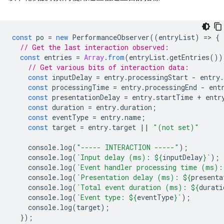
const
po
=
new
PerformanceObserver
((
entryList
)
=
>
{
// Get the last interaction observed:
const
entries
=
Array
.
from
(
entryList
.
getEntries
())
// Get various bits of interaction data:
const
inputDelay
=
entry
.
processingStart
-
entry
.
const
processingTime
=
entry
.
processingEnd
-
ent
const
presentationDelay
=
entry
.
startTime
+
entr
const
duration
=
entry
.
duration
;
const
eventType
=
entry
.
name
;
const
target
=
entry
.
target
||
"(not set)"
console
.
log
(
"----- INTERACTION -----"
);
console
.
log
(
`Input delay (ms): 
${
inputDelay
}
`
);
console
.
log
(
`Event handler processing time (ms):
console
.
log
(
`Presentation delay (ms): 
${
presenta
console
.
log
(
`Total event duration (ms): 
${
durati
console
.
log
(
`Event type: 
${
eventType
}
`
);
console
.
log
(
target
);
});