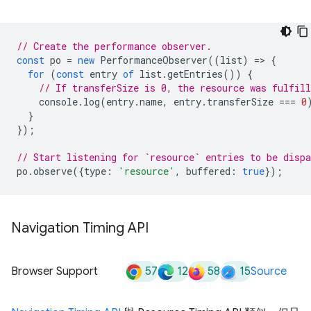
// Create the performance observer.
const
po
=
new
PerformanceObserver
((
list
)
=
>
{
for
(
const
entry
of
list
.
getEntries
())
{
// If transferSize is 0, the resource was fulfill
console
.
log
(
entry
.
name
,
entry
.
transferSize
===
0
}
});
// Start listening for `resource` entries to be dispa
po
.
observe
({
type
:
'resource'
,
buffered
:
true
});
Navigation Timing API
57
12
58
15
Browser Support
Source