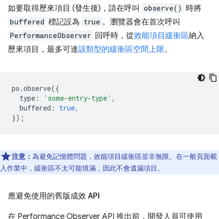
如要取得歷來項目 (發生後)，請在呼叫
observe()
時將
buffered
標記設為
true
。瀏覽器會在首次呼叫
PerformanceObserver
回呼時，從
效能項目緩衝區
納入
歷來項目，最多可達
該類型的緩衝區空間上限
。
po
.
observe
({
type
:
'some-entry-type'
,
buffered
:
true
,
});
注意：
為避免記憶體問題，效能項目緩衝區並非無限。在一般頁面載
入作業中，緩衝區不太可能填滿，因此不會遺漏項目。
應避免使用的舊版成效 API
在 Performance Observer API 推出前，開發人員可使用