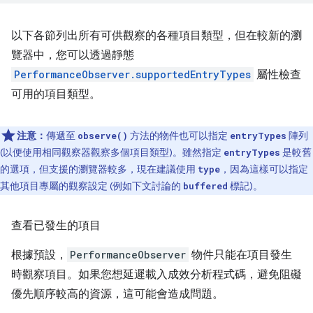
以下各節列出所有可供觀察的各種項目類型，但在較新的瀏
覽器中，您可以透過靜態
PerformanceObserver.supportedEntryTypes
屬性檢查
可用的項目類型。
注意：
傳遞至
方法的物件也可以指定
陣列
observe()
entryTypes
(以便使用相同觀察器觀察多個項目類型)。雖然指定
是較舊
entryTypes
的選項，但支援的瀏覽器較多，現在建議使用
，因為這樣可以指定
type
其他項目專屬的觀察設定 (例如下文討論的
標記)。
buffered
查看已發生的項目
根據預設，
PerformanceObserver
物件只能在項目發生
時觀察項目。如果您想延遲載入成效分析程式碼，避免阻礙
優先順序較高的資源，這可能會造成問題。