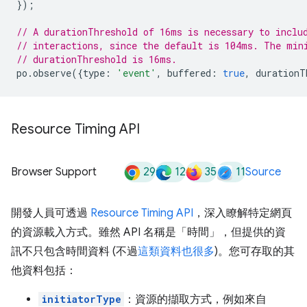
});
// A durationThreshold of 16ms is necessary to inclu
// interactions, since the default is 104ms. The min
// durationThreshold is 16ms.
po
.
observe
({
type
:
'event'
,
buffered
:
true
,
durationT
Resource Timing API
29
12
35
11
Browser Support
Source
開發人員可透過
Resource Timing API
，深入瞭解特定網頁
的資源載入方式。雖然 API 名稱是「時間」，但提供的資
訊不只包含時間資料 (不過
這類資料也很多
)。您可存取的其
他資料包括：
initiatorType
：資源的擷取方式，例如來自