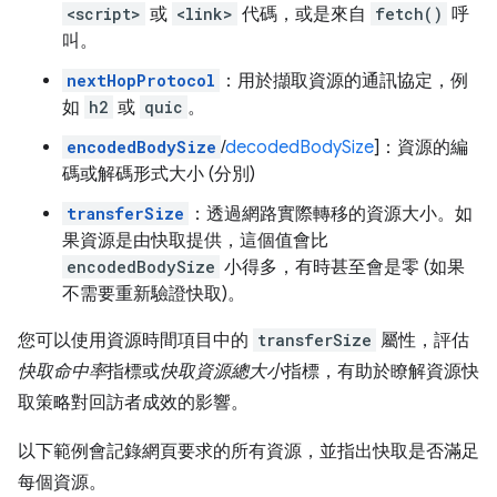
<script>
或
<link>
代碼，或是來自
fetch()
呼
叫。
nextHopProtocol
：用於擷取資源的通訊協定，例
如
h2
或
quic
。
encodedBodySize
/
decodedBodySize
]：資源的編
碼或解碼形式大小 (分別)
transferSize
：透過網路實際轉移的資源大小。如
果資源是由快取提供，這個值會比
encodedBodySize
小得多，有時甚至會是零 (如果
不需要重新驗證快取)。
您可以使用資源時間項目中的
transferSize
屬性，評估
快取命中率
指標或
快取資源總大小
指標，有助於瞭解資源快
取策略對回訪者成效的影響。
以下範例會記錄網頁要求的所有資源，並指出快取是否滿足
每個資源。