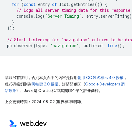
for
(
const
entry
of
list
.
getEntries
())
{
// Logs all server timing data for this response
console
.
log
(
'Server Timing'
,
entry
.
serverTiming
)
}
});
// Start listening for `navigation` entries to be dis
po
.
observe
({
type
:
'navigation'
,
buffered
:
true
});
除非另有註明，否則本頁面中的內容是採用
創用 CC 姓名標示 4.0 授權
，
程式碼範例則為
阿帕契 2.0 授權
。詳情請參閱《
Google Developers 網
站政策
》。Java 是 Oracle 和/或其關聯企業的註冊商標。
上次更新時間：2024-08-02 (世界標準時間)。