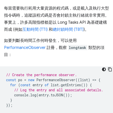
每當需要執行耗用大量資源的程式碼，或是載入及執行大型
指令碼時，追蹤該程式碼是否會封鎖主執行緒就非常實用。
事實上，許多高階指標都是以 Long Tasks API 為基礎建構
而成 (例如
互動時間 (TTI)
和
總封鎖時間 (TBT)
)。
如要判斷長時間工作何時發生，可以使用
PerformanceObserver
註冊，觀察
longtask
類型的項
目：
// Create the performance observer.
const
po
=
new
PerformanceObserver
((
list
)
=
>
{
for
(
const
entry
of
list
.
getEntries
())
{
// Log the entry and all associated details.
console
.
log
(
entry
.
toJSON
());
}
});