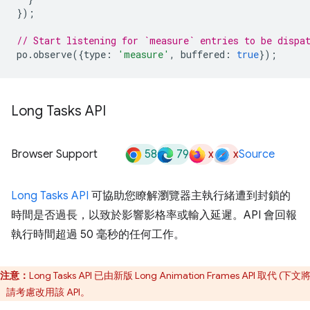
});
// Start listening for `measure` entries to be dispa
po
.
observe
({
type
:
'measure'
,
buffered
:
true
});
Long Tasks API
58
79
x
x
Browser Support
Source
Long Tasks API
可協助您瞭解瀏覽器主執行緒遭到封鎖的
時間是否過長，以致於影響影格率或輸入延遲。API 會回報
執行時間超過 50 毫秒的任何工作。
注意：
Long Tasks API 已由新版 Long Animation Frames API 取代 (下文
。請考慮改用該 API。