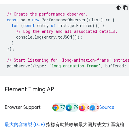
// Create the performance observer.
const
po
=
new
PerformanceObserver
((
list
)
=
>
{
for
(
const
entry
of
list
.
getEntries
())
{
// Log the entry and all associated details.
console
.
log
(
entry
.
toJSON
());
}
});
// Start listening for `long-animation-frame` entrie
po
.
observe
({
type
:
'long-animation-frame'
,
buffered
:
Element Timing API
77
79
x
x
Browser Support
Source
最大內容繪製 (LCP)
指標有助於瞭解最大圖片或文字區塊繪