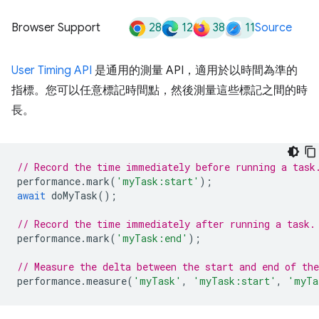
28
12
38
11
Browser Support
Source
User Timing API
是通用的測量 API，適用於以時間為準的
指標。您可以任意標記時間點，然後測量這些標記之間的時
長。
// Record the time immediately before running a task
performance
.
mark
(
'myTask:start'
);
await
doMyTask
();
// Record the time immediately after running a task.
performance
.
mark
(
'myTask:end'
);
// Measure the delta between the start and end of the
performance
.
measure
(
'myTask'
,
'myTask:start'
,
'myTa