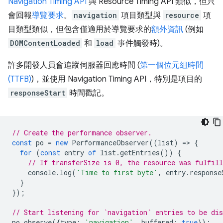
Navigation Timing API
與 Resource Timing API 類似，但只
會回報
導覽要求
。
navigation
項目類型與
resource
項
目類型類似，但包含僅適用於導覽要求的
額外資訊
(例如
DOMContentLoaded
和
load
事件觸發時)。
許多開發人員會追蹤伺服器回應時間 (
第一個位元組時間
(TTFB)
)，並使用 Navigation Timing API，特別是項目的
responseStart
時間戳記。
// Create the performance observer.
const
po
=
new
PerformanceObserver
((
list
)
=
>
{
for
(
const
entry
of
list
.
getEntries
())
{
// If transferSize is 0, the resource was fulfill
console
.
log
(
'Time to first byte'
,
entry
.
response
}
});
// Start listening for `navigation` entries to be dis
po
.
observe
({
type
:
'navigation'
,
buffered
:
true
});