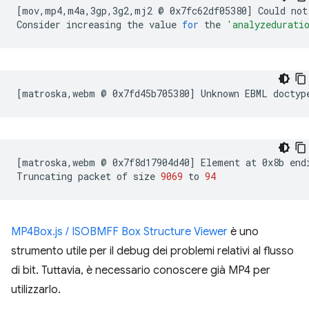
[
mov,mp4,m4a,3gp,3g2,mj2
@
0x7fc62df05380
]
Could
not
Consider
increasing
the
value
for
the
'analyzedurati
[
matroska,webm
@
0x7fd45b705380
]
Unknown
EBML
doctyp
[
matroska,webm
@
0x7f8d17904d40
]
Element
at
0x8b
end
Truncating
packet
of
size
9069
to
94
MP4Box.js / ISOBMFF Box Structure Viewer
è uno
strumento utile per il debug dei problemi relativi al flusso
di bit. Tuttavia, è necessario conoscere già MP4 per
utilizzarlo.