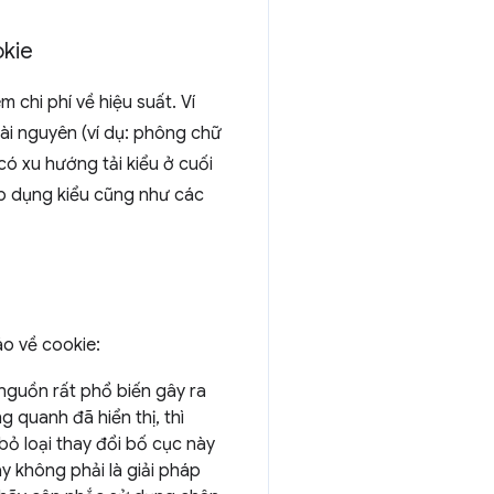
okie
 chi phí về hiệu suất. Ví
ài nguyên (ví dụ: phông chữ
ó xu hướng tải kiểu ở cuối
 áp dụng kiểu cũng như các
áo về cookie:
nguồn rất phổ biến gây ra
 quanh đã hiển thị, thì
bỏ loại thay đổi bố cục này
 không phải là giải pháp