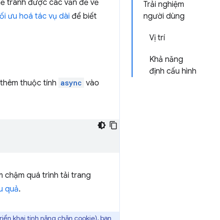
hể tránh được các vấn đề về
Trải nghiệm
Tối ưu hoá tác vụ dài
để biết
người dùng
Vị trí
Khả năng
định cấu hình
 thêm thuộc tính
async
vào
m chậm quá trình tải trang
ệu quả
.
iển khai tính năng chặn cookie), bạn