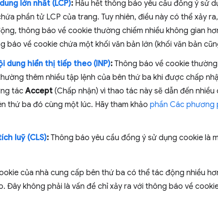
 dung lớn nhất (LCP)
:
Hầu hết thông báo yêu cầu đồng ý sử d
a phần tử LCP của trang. Tuy nhiên, điều này có thể xảy ra, đặ
i động, thông báo về cookie thường chiếm nhiều không gian hơ
ng báo về cookie chứa một khối văn bản lớn (khối văn bản cũn
i dung hiển thị tiếp theo (INP)
:
Thông báo về cookie thường 
thường thêm nhiều tập lệnh của bên thứ ba khi được chấp nhậ
ơng tác
Accept
(Chấp nhận) vì thao tác này sẽ dẫn đến nhiều q
ên thứ ba đó cùng một lúc. Hãy tham khảo
phần Các phương 
ích luỹ (CLS)
:
Thông báo yêu cầu đồng ý sử dụng cookie là m
ookie của nhà cung cấp bên thứ ba có thể tác động nhiều hơn
. Đây không phải là vấn đề chỉ xảy ra với thông báo về cooki