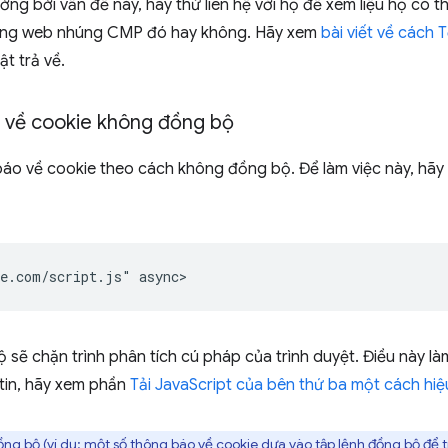
g bởi vấn đề này, hãy thử liên hệ với họ để xem liệu họ có t
rang web nhúng CMP đó hay không. Hãy xem
bài viết về cách 
t trả về.
o về cookie không đồng bộ
 báo về cookie theo cách không đồng bộ. Để làm việc này, hãy
sẽ chặn trình phân tích cú pháp của trình duyệt. Điều này là
 tin, hãy xem phần
Tải JavaScript của bên thứ ba một cách hi
ng bộ (ví dụ: một số thông báo về cookie dựa vào tập lệnh đồng bộ để tr