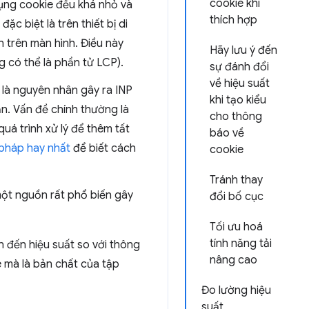
cookie khi
ụng cookie đều khá nhỏ và
thích hợp
c biệt là trên thiết bị di
n trên màn hình. Điều này
Hãy lưu ý đến
g có thể là phần tử LCP).
sự đánh đổi
về hiệu suất
là nguyên nhân gây ra INP
khi tạo kiểu
n. Vấn đề chính thường là
cho thông
uá trình xử lý để thêm tất
báo về
pháp hay nhất
để biết cách
cookie
Tránh thay
ột nguồn rất phổ biến gây
đổi bố cục
Tối ưu hoá
tính năng tải
 đến hiệu suất so với thông
nâng cao
e mà là bản chất của tập
Đo lường hiệu
suất