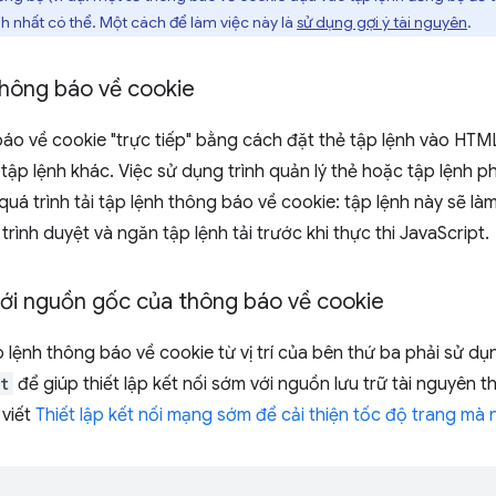
h nhất có thể. Một cách để làm việc này là
sử dụng gợi ý tài nguyên
.
 thông báo về cookie
áo về cookie "trực tiếp" bằng cách đặt thẻ tập lệnh vào HTML c
 tập lệnh khác. Việc sử dụng trình quản lý thẻ hoặc tập lệnh 
uá trình tải tập lệnh thông báo về cookie: tập lệnh này sẽ làm
rình duyệt và ngăn tập lệnh tải trước khi thực thi JavaScript.
 với nguồn gốc của thông báo về cookie
p lệnh thông báo về cookie từ vị trí của bên thứ ba phải sử dụ
t
để giúp thiết lập kết nối sớm với nguồn lưu trữ tài nguyên 
 viết
Thiết lập kết nối mạng sớm để cải thiện tốc độ trang m