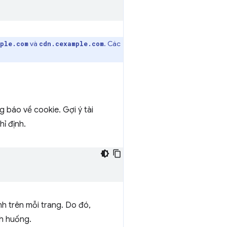
và
. Các
ple.com
cdn.cexample.com
g báo về cookie. Gợi ý tài
ỉ định.
nh trên mỗi trang. Do đó,
nh huống.