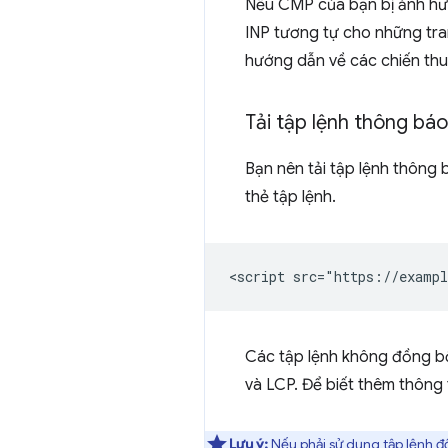
Nếu CMP của bạn bị ảnh hưởn
INP tương tự cho những t
hướng dẫn về các chiến thuậ
Tải tập lệnh thông bá
Bạn nên tải tập lệnh thông
thẻ tập lệnh.
Các tập lệnh không đồng bộ 
và LCP. Để biết thêm thông
Lưu ý:
Nếu phải sử dụng tập lệnh đồ