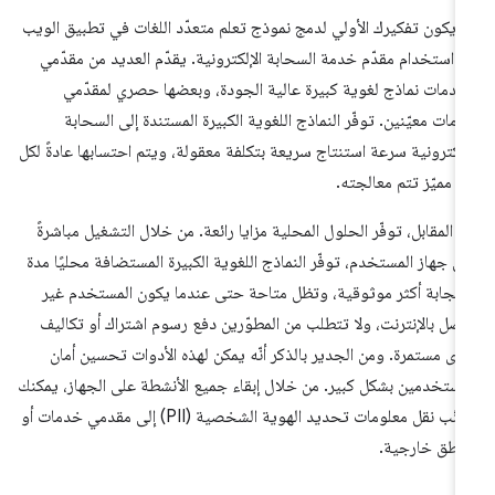
 يكون تفكيرك الأولي لدمج نموذج تعلم متعدّد اللغات في تطبيق الويب
 استخدام مقدّم خدمة السحابة الإلكترونية. يقدّم العديد من مقدّمي
خدمات نماذج لغوية كبيرة عالية الجودة، وبعضها حصري لمقدّمي
مات معيّنين. توفّر النماذج اللغوية الكبيرة المستندة إلى السحابة
إلكترونية سرعة استنتاج سريعة بتكلفة معقولة، ويتم احتسابها عادةً لكل
ز مميّز تتم معالجته.
 المقابل، توفّر الحلول المحلية مزايا رائعة. من خلال التشغيل مباشرةً
ى جهاز المستخدم، توفّر النماذج اللغوية الكبيرة المستضافة محليًا مدة
تجابة أكثر موثوقية، وتظل متاحة حتى عندما يكون المستخدم غير
صل بالإنترنت، ولا تتطلب من المطوّرين دفع رسوم اشتراك أو تكاليف
رى مستمرة. ومن الجدير بالذكر أنّه يمكن لهذه الأدوات تحسين أمان
مستخدمين بشكل كبير. من خلال إبقاء جميع الأنشطة على الجهاز، يمكنك
تجنُّب نقل معلومات تحديد الهوية الشخصية (PII) إلى مقدمي خدمات أو
اطق خارجية.