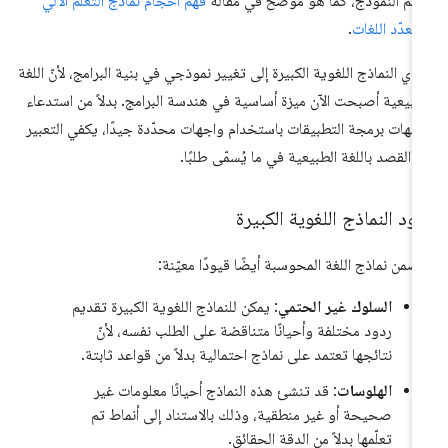
م النموذج، كما هو موضّح في مقالة
فهم أحجام نماذج التعلم الآلي
متعدّد اللغات
.
دي النماذج اللغوية الكبيرة إلى تغيير نموذجي في بنية البرامج، لأنّ اللغة
طبيعية أصبحت الآن ميزة أساسية في هندسة البرامج. بدلاً من استدعاء
جهات برمجة التطبيقات باستخدام واجهات محدّدة جيدًا، يكفي التعبير
 القصد باللغة الطبيعية في ما يُسمّى طلبًا.
ود النماذج اللغوية الكبيرة
ضمن نماذج اللغة المحوسبة أيضًا قيودًا معيّنة:
السلوك غير الحتمي
: يمكن للنماذج اللغوية الكبيرة تقديم
ردود مختلفة وأحيانًا متناقضة على الطلب نفسه، لأنّ
نتائجها تعتمد على نماذج احتمالية بدلاً من قواعد ثابتة.
الهلوسات
: قد تنشئ هذه النماذج أحيانًا معلومات غير
صحيحة أو غير منطقية، وذلك بالاستناد إلى أنماط تم
تعلّمها بدلاً من الدقة الحقائق.