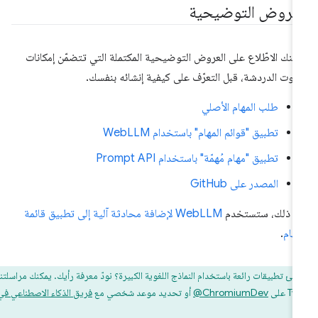
لعروض التوضيحية
كنك الاطّلاع على العروض التوضيحية المكتملة التي تتضمّن إمكانات
بوت الدردشة، قبل التعرّف على كيفية إنشائه بنفسك.
طلب المهام الأصلي
تطبيق "قوائم المهام" باستخدام WebLLM
تطبيق "مهام مُهمّة" باستخدام Prompt API
المصدر على GitHub
د ذلك، ستستخدم
WebLLM لإضافة محادثة آلية إلى تطبيق قائمة
مهام
.
شئ تطبيقات رائعة باستخدام النماذج اللغوية الكبيرة؟ نودّ معرفة رأيك. يمكنك مراسلتنا
‎@ChromiumDev
أو تحديد موعد شخصي مع
فريق الذكاء الاصطناعي في
.