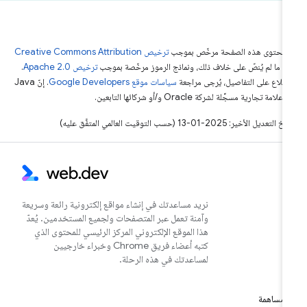
ّ محتوى هذه الصفحة مرخّص بموجب
ترخيص Creative Commons Attribution
4‏
ما لم يُنصّ على خلاف ذلك، ونماذج الرموز مرخّصة بموجب
ترخيص Apache 2.0‏
.
اطّلاع على التفاصيل، يُرجى مراجعة
سياسات موقع Google Developers‏
. إنّ Java
لامة تجارية مسجَّلة لشركة Oracle و/أو شركائها التابعين.
التعديل الأخير: 2025-01-13 (حسب التوقيت العالمي المتفَّق عليه)
نريد مساعدتك في إنشاء مواقع إلكترونية رائعة وسريعة
وآمنة تعمل عبر المتصفحات ولجميع المستخدمين. يُعدّ
هذا الموقع الإلكتروني المركز الرئيسي للمحتوى الذي
كتبه أعضاء فريق Chrome وخبراء خارجيين
لمساعدتك في هذه الرحلة.
مساهمة