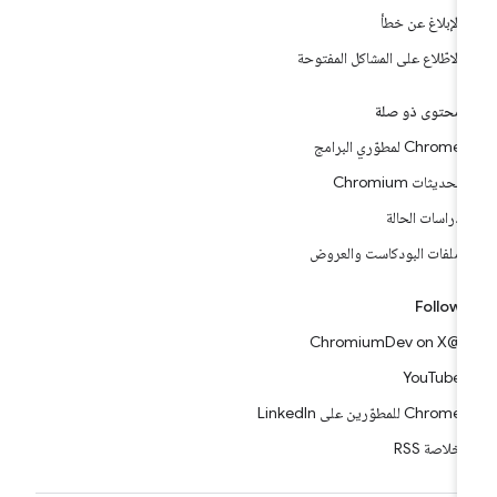
الإبلاغ عن خطأ
الاطّلاع على المشاكل المفتوحة
محتوى ذو صلة
Chrome لمطوّري البرامج
تحديثات Chromium
دراسات الحالة
ملفات البودكاست والعروض
Follow
@ChromiumDev on X
YouTube
Chrome للمطوّرين على LinkedIn
خلاصة RSS