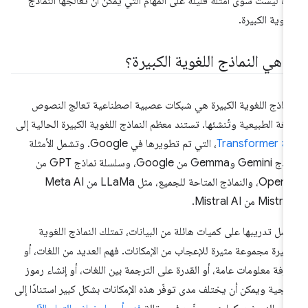
ه ليست سوى أمثلة قليلة على المهام التي يمكن أن تعالجها النماذج
لغوية الكبيرة.
ا هي النماذج اللغوية الكبيرة؟
نماذج اللغوية الكبيرة هي شبكات عصبية اصطناعية تعالج النصوص
للغة الطبيعية وتُنشئها. تستند معظم النماذج اللغوية الكبيرة الحالية إلى
Transformer
، التي تم تطويرها في Google. وتشمل الأمثلة
نماذج Gemini وGemma من Google، وسلسلة نماذج GPT من
OpenAI، والنماذج المتاحة للجميع، مثل LLaMa من Meta AI
ضل تدريبها على كميات هائلة من البيانات، تمتلك النماذج اللغوية
كبيرة مجموعة مثيرة للإعجاب من الإمكانات. فهم العديد من اللغات، أو
رفة معلومات عامة، أو القدرة على الترجمة بين اللغات، أو إنشاء رموز
مجية ويمكن أن يختلف مدى توفّر هذه الإمكانات بشكل كبير استنادًا إلى