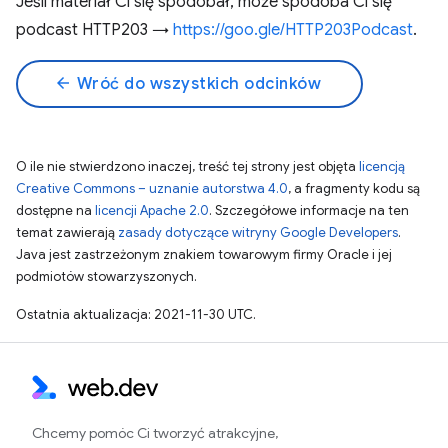
Jeśli materiał Ci się spodobał, może spodoba Ci się
podcast HTTP203 →
https://goo.gle/HTTP203Podcast
.
arrow_back
Wróć do wszystkich odcinków
O ile nie stwierdzono inaczej, treść tej strony jest objęta
licencją
Creative Commons – uznanie autorstwa 4.0
, a fragmenty kodu są
dostępne na
licencji Apache 2.0
. Szczegółowe informacje na ten
temat zawierają
zasady dotyczące witryny Google Developers
.
Java jest zastrzeżonym znakiem towarowym firmy Oracle i jej
podmiotów stowarzyszonych.
Ostatnia aktualizacja: 2021-11-30 UTC.
Chcemy pomóc Ci tworzyć atrakcyjne,