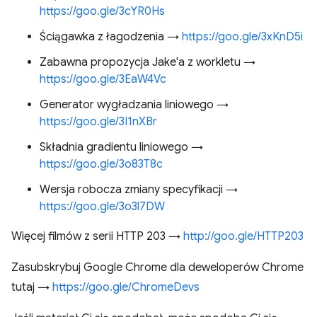
https://goo.gle/3cYR0Hs
Ściągawka z łagodzenia →
https://goo.gle/3xKnD5i
Zabawna propozycja Jake'a z workletu →
https://goo.gle/3EaW4Vc
Generator wygładzania liniowego →
https://goo.gle/3I1nXBr
Składnia gradientu liniowego →
https://goo.gle/3o83T8c
Wersja robocza zmiany specyfikacji →
https://goo.gle/3o3l7DW
Więcej filmów z serii HTTP 203 →
http://goo.gle/HTTP203
Zasubskrybuj Google Chrome dla deweloperów Chrome
tutaj →
https://goo.gle/ChromeDevs